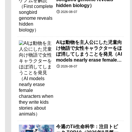
hidden biology）
2026-08-07
AIは動物を主人公にした児童向
け物語で女性キャラクターをほ
ぼ消してしまうことを発見（AI
models nearly erase female
characters when they write
2026-08-07
kids stories about animals）
今週のTii生命科学：注目トピ