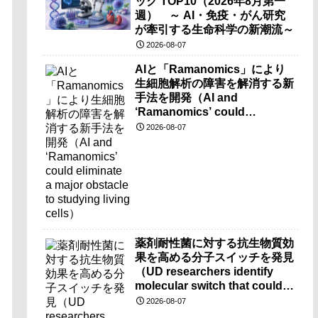
ック TOP10（2026年8月第一
週） ～ AI・免疫・がん研究
が牽引する生命科学の新潮流～
2026-08-07
AIと「Ramanomics」により
生細胞解析の障害を解消する新
手法を開発（AI and
‘Ramanomics’ could
eliminate a major obstacle to
2026-08-07
studying living cells）
薬剤耐性菌に対する抗生物質効
果を高める分子スイッチを発見
（UD researchers identify
molecular switch that could
make antibiotics more
2026-08-07
effective against drug-