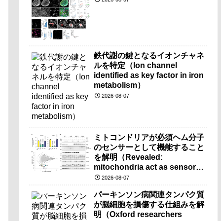
鉄代謝の鍵となるイオンチャネ
ルを特定（Ion channel
identified as key factor in iron
metabolism）
2026-08-07
ミトコンドリアが必須ヘム分子
のセンサーとして機能すること
を解明（Revealed:
mitochondria act as sensors
for essential iron molecule）
2026-08-07
パーキンソン病関連タンパク質
が脳細胞を損傷する仕組みを解
明（Oxford researchers