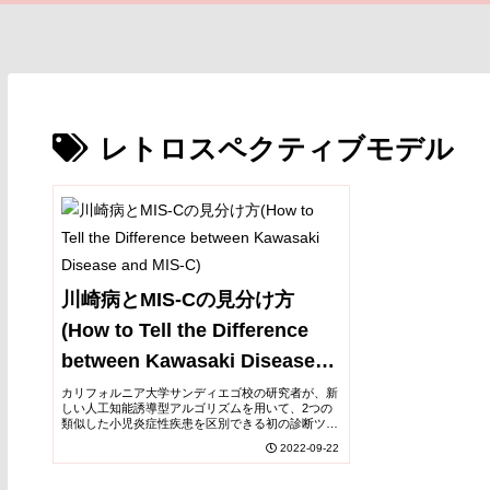
レトロスペクティブモデル
川崎病とMIS-Cの見分け方
(How to Tell the Difference
between Kawasaki Disease
and MIS-C)
カリフォルニア大学サンディエゴ校の研究者が、新
しい人工知能誘導型アルゴリズムを用いて、2つの
類似した小児炎症性疾患を区別できる初の診断ツー
ルを作成しましたUC San Diego researchers have
2022-09-22
created the f...