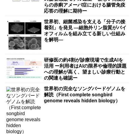
らの赤痢アメーバ症における腸管免疫
応答の理解に期待ー
世界初、細菌感染を支える「分子の接
着剤」を発見 ―細胞外リン脂質がバイ
オフィルムを組み立てる新しい仕組み
を解明―
研修医の約4割が診療現場で生成AIを
活用 ー利用者はAIの限界や倫理的課題
への理解が高く、望ましい診療行動と
の関連も確認ー
世界初の完全なソングバードゲノムを
解読（First complete songbird
genome reveals hidden biology）