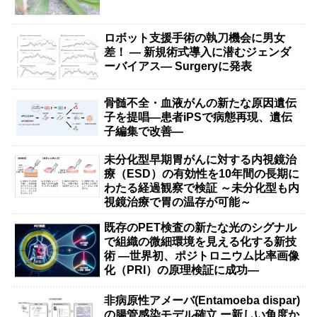
ロボット支援手術の執刀機会に男女
差！ — 新規術式導入に潜むジェンダ
ーバイアス— Surgeryに発表
骨髄不全・血液がんの新たな原因遺伝
子を提唱―患者iPSで病態再現、遺伝
子編集で改善―
未分化型早期胃がんに対する内視鏡治
療（ESD）の有効性を10年間の長期に
わたる経過観察で検証 ～未分化型も内
視鏡治療で胃の温存が可能～
既存のPET検査の新たな光のシグナル
で組織の微細環境を見える化する新技
術 ―世界初、ポジトロニウム比率画像
化（PRI）の原理検証に成功―
非病原性アメーバ(Entamoeba dispar)
の腸管感染モデル確立 ー新しい角度か