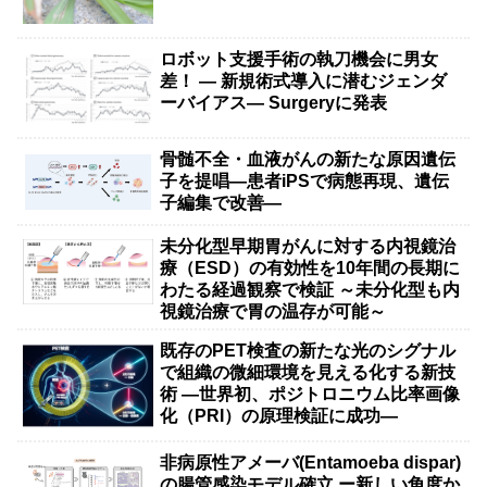
ロボット支援手術の執刀機会に男女
差！ — 新規術式導入に潜むジェンダ
ーバイアス— Surgeryに発表
骨髄不全・血液がんの新たな原因遺伝
子を提唱―患者iPSで病態再現、遺伝
子編集で改善―
未分化型早期胃がんに対する内視鏡治
療（ESD）の有効性を10年間の長期に
わたる経過観察で検証 ～未分化型も内
視鏡治療で胃の温存が可能～
既存のPET検査の新たな光のシグナル
で組織の微細環境を見える化する新技
術 ―世界初、ポジトロニウム比率画像
化（PRI）の原理検証に成功―
非病原性アメーバ(Entamoeba dispar)
の腸管感染モデル確立 ー新しい角度か