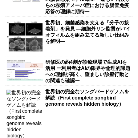
らの赤痢アメーバ症における腸管免疫
応答の理解に期待ー
世界初、細菌感染を支える「分子の接
着剤」を発見 ―細胞外リン脂質がバイ
オフィルムを組み立てる新しい仕組み
を解明―
研修医の約4割が診療現場で生成AIを
活用 ー利用者はAIの限界や倫理的課題
への理解が高く、望ましい診療行動と
の関連も確認ー
世界初の完全なソングバードゲノムを
解読（First complete songbird
genome reveals hidden biology）