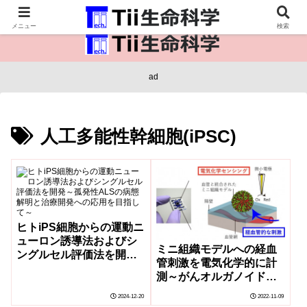
医療保健・生命・生物の情報インフラ。
メニュー
検索
ad
人工多能性幹細胞(iPSC)
ヒトiPS細胞からの運動ニ
ューロン誘導法およびシ
ミニ組織モデルへの経血
ングルセル評価法を開発
管刺激を電気化学的に計
～孤発性ALSの病態解明
測～がんオルガノイドを
と治療開発への応用を目
用いた薬剤評価システム
指して～
2024-12-20
2022-11-09
へ展開～