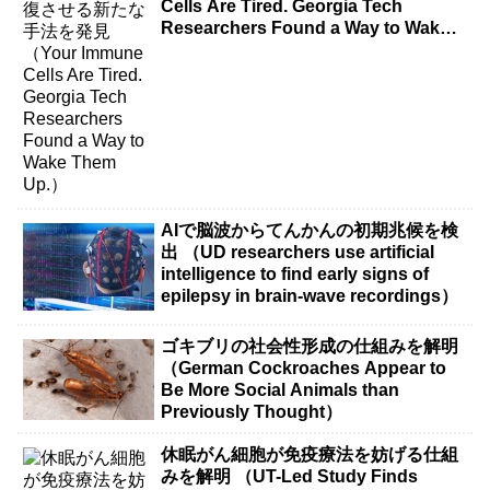
Cells Are Tired. Georgia Tech
Researchers Found a Way to Wake
Them Up.）
AIで脳波からてんかんの初期兆候を検
出 （UD researchers use artificial
intelligence to find early signs of
epilepsy in brain-wave recordings）
ゴキブリの社会性形成の仕組みを解明
（German Cockroaches Appear to
Be More Social Animals than
Previously Thought）
休眠がん細胞が免疫療法を妨げる仕組
みを解明 （UT-Led Study Finds