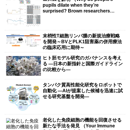
pupils dilate when they’re
surprised? Brown researchers
explain）
末梢性T細胞リンパ腫の新規治療戦略
を開発～BVとPLK1阻害薬の併用療法
の臨床応用に期待～
ヒト胚モデル研究のガバナンスを考え
る ―日本の新指針と国際ガイドライン
の比較から―
タンパク質高性能化研究をロボットで
自動化 ―AIが提案した候補を迅速に試
せる研究基盤を開発―
老化した免疫細胞の機能を回復させる
新たな手法を発見 （Your Immune