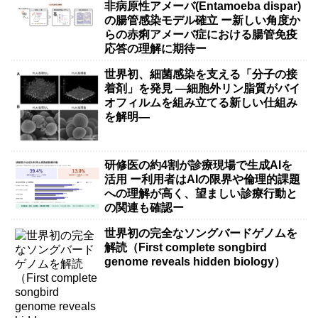
非病原性アメーバ(Entamoeba dispar)
の腸管感染モデル確立 ー新しい角度か
らの赤痢アメーバ症における腸管免疫
応答の理解に期待ー
世界初、細菌感染を支える「分子の接
着剤」を発見 ―細胞外リン脂質がバイ
オフィルムを組み立てる新しい仕組み
を解明―
研修医の約4割が診療現場で生成AIを
活用 ー利用者はAIの限界や倫理的課題
への理解が高く、望ましい診療行動と
の関連も確認ー
世界初の完全なソングバードゲノムを
解読（First complete songbird
genome reveals hidden biology）