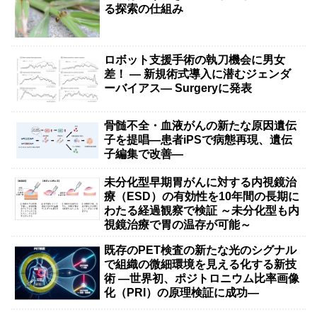
る探索の仕組み
ロボット支援手術の執刀機会に男女
差！ — 新規術式導入に潜むジェンダ
ーバイアス— Surgeryに発表
骨髄不全・血液がんの新たな原因遺伝
子を提唱―患者iPSで病態再現、遺伝
子編集で改善―
未分化型早期胃がんに対する内視鏡治
療（ESD）の有効性を10年間の長期に
わたる経過観察で検証 ～未分化型も内
視鏡治療で胃の温存が可能～
既存のPET検査の新たな光のシグナル
で組織の微細環境を見える化する新技
術 ―世界初、ポジトロニウム比率画像
化（PRI）の原理検証に成功―