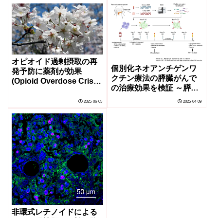
Recurrence Risk for
Patients With Muscle-
Invasive Bladder
Cancer）
オピオイド過剰摂取の再
個別化ネオアンチゲンワ
発予防に薬剤が効果
クチン療法の膵臓がんで
(Opioid Overdose Crisis:
の治療効果を検証 ～膵臓
Medications Prevent
がんに対する新しい免疫
Subsequent Overdoses)
2025-06-05
2025-04-09
療法の可能性～
非環式レチノイドによる