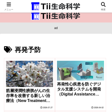
医療保健・生命・生物の情報インフラ。
メニュー
検索
ad
再発予防
再発性心疾患を防ぐデジ
タル支援システムを開発
筋層浸潤性膀胱がんの生
（Digital Assistance
存率を改善する新しい治
System Designed to
療法（New Treatment
Prevent Recurrent Heart
Approach Improves
2026-07-27
2026-04-02
Disease）
Survival and Reduces