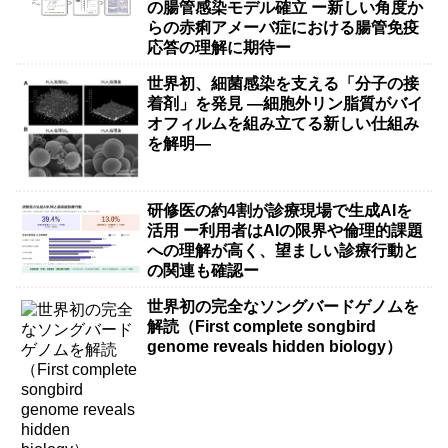
の腸管感染モデル確立 ー新しい角度か
らの赤痢アメーバ症における腸管免疫
応答の理解に期待ー
世界初、細菌感染を支える「分子の接
着剤」を発見 ―細胞外リン脂質がバイ
オフィルムを組み立てる新しい仕組み
を解明―
研修医の約4割が診療現場で生成AIを
活用 ー利用者はAIの限界や倫理的課題
への理解が高く、望ましい診療行動と
の関連も確認ー
世界初の完全なソングバードゲノムを
解読（First complete songbird
genome reveals hidden biology）