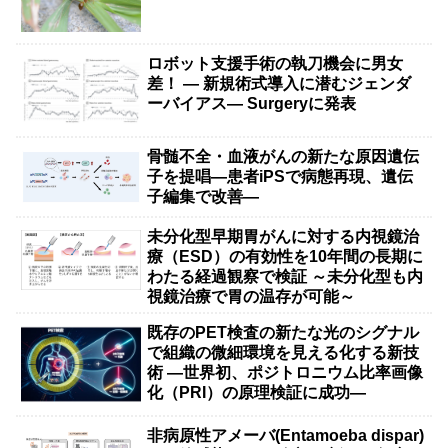
ロボット支援手術の執刀機会に男女
差！ — 新規術式導入に潜むジェンダ
ーバイアス— Surgeryに発表
骨髄不全・血液がんの新たな原因遺伝
子を提唱―患者iPSで病態再現、遺伝
子編集で改善―
未分化型早期胃がんに対する内視鏡治
療（ESD）の有効性を10年間の長期に
わたる経過観察で検証 ～未分化型も内
視鏡治療で胃の温存が可能～
既存のPET検査の新たな光のシグナル
で組織の微細環境を見える化する新技
術 ―世界初、ポジトロニウム比率画像
化（PRI）の原理検証に成功―
非病原性アメーバ(Entamoeba dispar)