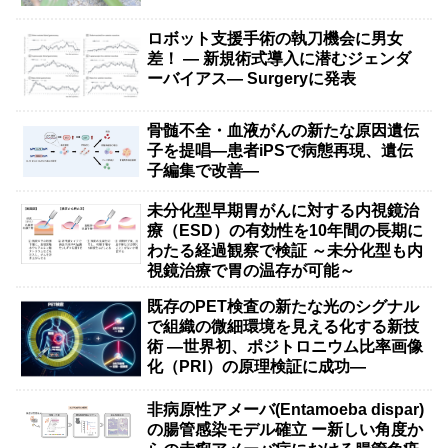
ロボット支援手術の執刀機会に男女
差！ — 新規術式導入に潜むジェンダ
ーバイアス— Surgeryに発表
骨髄不全・血液がんの新たな原因遺伝
子を提唱―患者iPSで病態再現、遺伝
子編集で改善―
未分化型早期胃がんに対する内視鏡治
療（ESD）の有効性を10年間の長期に
わたる経過観察で検証 ～未分化型も内
視鏡治療で胃の温存が可能～
既存のPET検査の新たな光のシグナル
で組織の微細環境を見える化する新技
術 ―世界初、ポジトロニウム比率画像
化（PRI）の原理検証に成功―
非病原性アメーバ(Entamoeba dispar)
の腸管感染モデル確立 ー新しい角度か