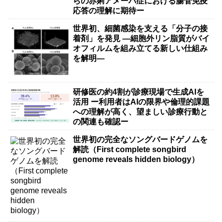
らの赤痢アメーバ症における腸管免疫
応答の理解に期待ー
世界初、細菌感染を支える「分子の接
着剤」を発見 ―細胞外リン脂質がバイ
オフィルムを組み立てる新しい仕組み
を解明―
研修医の約4割が診療現場で生成AIを
活用 ー利用者はAIの限界や倫理的課題
への理解が高く、望ましい診療行動と
の関連も確認ー
世界初の完全なソングバードゲノムを
解読（First complete songbird
genome reveals hidden biology）