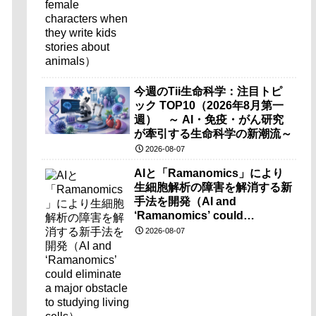
今週のTii生命科学：注目トピ
ック TOP10（2026年8月第一
週） ～ AI・免疫・がん研究
が牽引する生命科学の新潮流～
2026-08-07
AIと「Ramanomics」により
生細胞解析の障害を解消する新
手法を開発（AI and
‘Ramanomics’ could
eliminate a major obstacle to
2026-08-07
studying living cells）