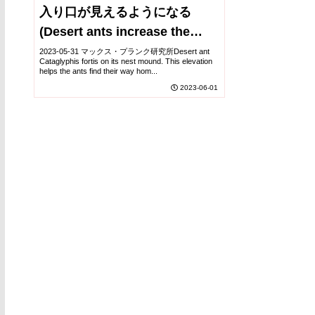
入り口が見えるようになる
(Desert ants increase the
visibility of their nest
2023-05-31 マックス・プランク研究所Desert ant
Cataglyphis fortis on its nest mound. This elevation
entrances in the absence of
helps the ants find their way hom...
2023-06-01
landmarks)