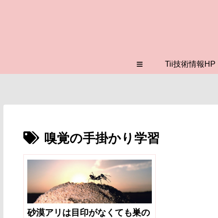
≡
Tii技術情報HP
嗅覚の手掛かり学習
砂漠アリは目印がなくても巣の