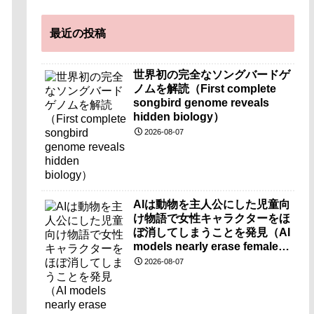
最近の投稿
世界初の完全なソングバードゲ
ノムを解読（First complete
songbird genome reveals
hidden biology）
2026-08-07
AIは動物を主人公にした児童向
け物語で女性キャラクターをほ
ぼ消してしまうことを発見（AI
models nearly erase female
characters when they write
2026-08-07
kids stories about animals）