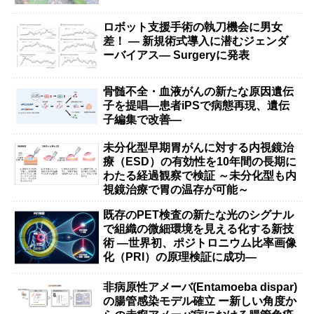
ロボット支援手術の執刀機会に男女
差！ — 新規術式導入に潜むジェンダ
ーバイアス— Surgeryに発表
骨髄不全・血液がんの新たな原因遺伝
子を提唱―患者iPSで病態再現、遺伝
子編集で改善―
未分化型早期胃がんに対する内視鏡治
療（ESD）の有効性を10年間の長期に
わたる経過観察で検証 ～未分化型も内
視鏡治療で胃の温存が可能～
既存のPET検査の新たな光のシグナル
で組織の微細環境を見える化する新技
術 ―世界初、ポジトロニウム比率画像
化（PRI）の原理検証に成功―
非病原性アメーバ(Entamoeba dispar)
の腸管感染モデル確立 ー新しい角度か