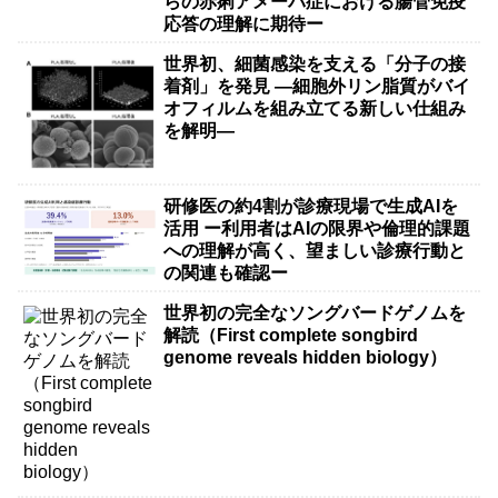
らの赤痢アメーバ症における腸管免疫
応答の理解に期待ー
世界初、細菌感染を支える「分子の接
着剤」を発見 ―細胞外リン脂質がバイ
オフィルムを組み立てる新しい仕組み
を解明―
研修医の約4割が診療現場で生成AIを
活用 ー利用者はAIの限界や倫理的課題
への理解が高く、望ましい診療行動と
の関連も確認ー
世界初の完全なソングバードゲノムを
解読（First complete songbird
genome reveals hidden biology）