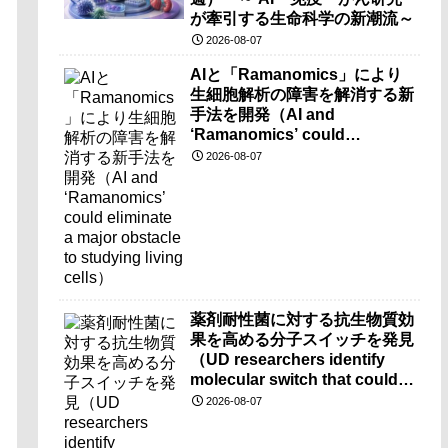
が牽引する生命科学の新潮流～
2026-08-07
AIと「Ramanomics」により
生細胞解析の障害を解消する新
手法を開発（AI and
‘Ramanomics’ could
eliminate a major obstacle to
2026-08-07
studying living cells）
薬剤耐性菌に対する抗生物質効
果を高める分子スイッチを発見
（UD researchers identify
molecular switch that could
make antibiotics more
2026-08-07
effective against drug-
resistant bacteria）