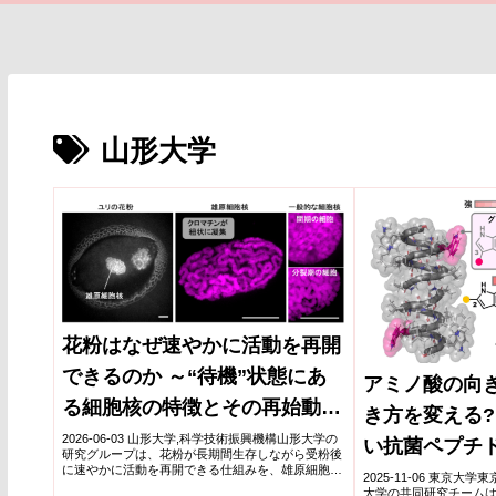
山形大学
花粉はなぜ速やかに活動を再開
できるのか ～“待機”状態にあ
アミノ酸の向
る細胞核の特徴とその再始動の
き方を変える
仕組みを解明～
2026-06-03 山形大学,科学技術振興機構山形大学の
い抗菌ペプチ
研究グループは、花粉が長期間生存しながら受粉後
に速やかに活動を再開できる仕組みを、雄原細胞の
なアプローチ
2025-11-06 東京
核構造に着目して解明した。テッポウユリ花粉を用
大学の共同研究チーム