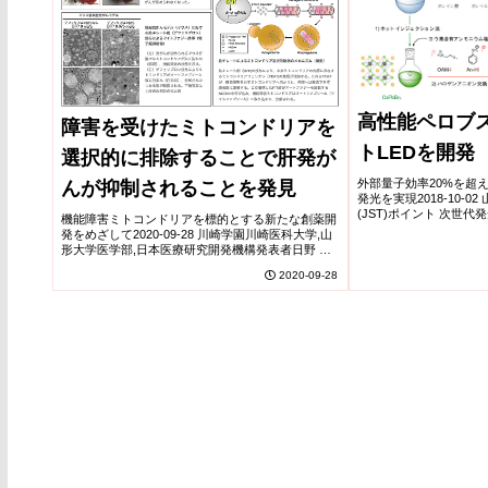
高性能ペロブ
障害を受けたミトコンドリアを
トLEDを開発
選択的に排除することで肝発が
外部量子効率20%を超
んが抑制されることを発見
発光を実現2018-10-0
(JST)ポイント 次世
機能障害ミトコンドリアを標的とする新たな創薬開
子ドットを用いたLED
発をめざして2020-09-28 川崎学園川崎医科大学,山
集めています。 赤色LED
形大学医学部,日本医療研究開発機構発表者日野 啓
輔(川崎医科大学肝胆膵内科学 教授)原 裕一(川崎
2020-09-28
医科大学肝胆膵内科学 講師)田中 敦(...