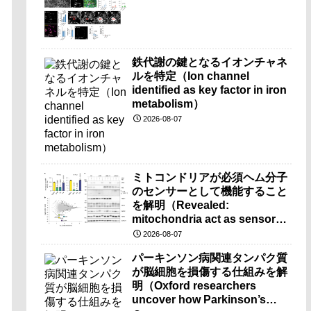
鉄代謝の鍵となるイオンチャネ
ルを特定（Ion channel
identified as key factor in iron
metabolism）
2026-08-07
ミトコンドリアが必須ヘム分子
のセンサーとして機能すること
を解明（Revealed:
mitochondria act as sensors
for essential iron molecule）
2026-08-07
パーキンソン病関連タンパク質
が脳細胞を損傷する仕組みを解
明（Oxford researchers
uncover how Parkinson’s