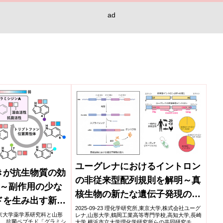
ad
ユーグレナにおけるイントロン
きが抗生物質の効
の非従来型配列規則を解明～真
?～副作用の少な
核生物の新たな遺伝子発現の塩
ドを生み出す新た
基配列ルール～
2025-09-23 理化学研究所,東京大学,株式会社ユーグ
～
大学東京大学薬学系研究科と山形
レナ,山形大学,鶴岡工業高等専門学校,高知大学,長崎
は、抗菌ペプチド「グラミシ
大学,横浜市立大学理化学研究所らの共同研究チー