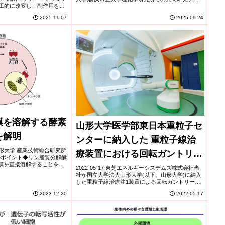
工的に改変し、副作用を大
ムは、ミドリムシ(ユーグレナ)のゲノムを解析し、
開発した。トリプトファンの
真核生物で一般的な「GT-AGルー...
2025-11-07
2025-09-24
を導入し疎水性を精密に...
膜を溶解する酵素
山形大学医学部東日本重粒子セ
を解明
ンターに納入した 重粒子線治
学,山形大学,産業技術総合研究所,
療装置における回転ガントリー
のポイント◆リン脂質分解酵
の膜を直接溶解することを明
での頭頸部腫瘍に対する治療開
2022-05-17 東芝エネルギーシステムズ株式会社当
15がタンパク質分解酵素に
社が国立大学法人山形大学(以下、山形大学)に納入
化する分...
始について
した重粒子線治療注1装置による回転ガントリー注2
式照射室で複数の角度から照射が必要な頭頸部腫瘍
2023-12-20
2022-05-17
に対する治療が、本日開始されました。当社が...