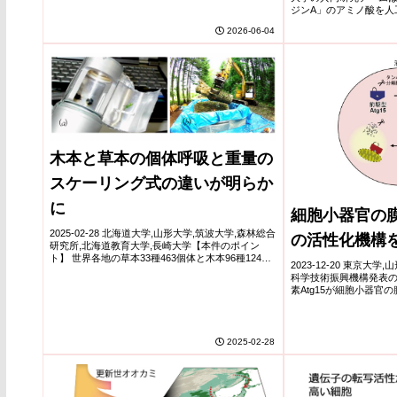
いた解析の結果、成熟花粉中の雄原細胞核は細胞...
ジンA」のアミノ酸を人
幅に低減する新手法を
2026-06-04
構造異性体(位置異性体)
木本と草本の個体呼吸と重量の
スケーリング式の違いが明らか
に
細胞小器官の
2025-02-28 北海道大学,山形大学,筑波大学,森林総合
の活性化機構
研究所,北海道教育大学,長崎大学【本件のポイン
ト】 世界各地の草本33種463個体と木本96種1243
2023-12-20 東京大
個体を材料に、芽生えから成熟段階までの個体(地
科学技術振興機構発表
上部と地下部)呼吸(※2)と個...
素Atg15が細胞小器官
らかにしました。◆Atg
より部分切断を受けて活性
2025-02-28