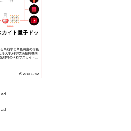
スカイト量子ドッ
える高効率と高色純度の赤色
2 山形大学,科学技術振興機構
代発光材料のペロブスカイト量
への応用と高性能化が注目を
用として...
2018-10-02
ad
ad