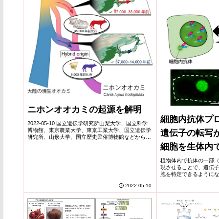
ニホンオオカミの起源を解明
細胞内抗体プ
2022-05-10 国立遺伝学研究所山梨大学、国立科学
博物館、東京農業大学、東京工業大学、国立遺伝学
遺伝子の転写
研究所、山形大学、国立歴史民俗博物館などからな
る研究グループは、日本列島に生息していたオオカ
細胞を生体内
ミの化石を用いてゲノムDNAの解析と放射性炭素...
成功
植物体内で抗体の一部
現させることで、遺伝
胞を特定できるように
させるメカニズムは動
2022-05-10
が分かった。