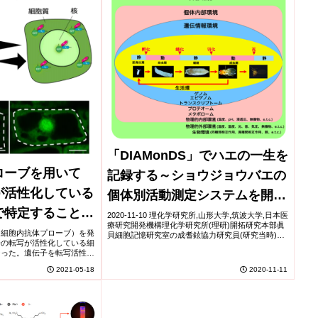
「DIAMonDS」でハエの一生を
ローブを用いて
記録する～ショウジョウバエの
が活性化している
個体別活動測定システムを開発
で特定することに
～
2020-11-10 理化学研究所,山形大学,筑波大学,日本医
療研究開発機構理化学研究所(理研)開拓研究本部眞
（細胞内抗体プローブ）を発
貝細胞記憶研究室の成耆鉉協力研究員(研究当時)、
子の転写が活性化している細
山形大学の姜時友助教、松村泰志博士研究員(研究
なった。遺伝子を転写活性化
当時)、筑波大学の丹羽隆介教授、島田...
物と植物で共通性があること
2021-05-18
2020-11-11