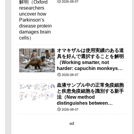
disease protein damages
2026-08-07
brain cells）
オマキザルは使用実績のある道
具を好んで選択することを解明
（Working smarter, not
harder: capuchin monkeys
prefer pre-used tools）
2026-08-07
血液サンプル中の正常免疫細胞
と疾患免疫細胞を識別する新手
法（New method
distinguishes between
healthy and diseased
2026-08-07
immune cells in blood
samples）
ad