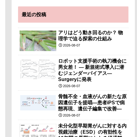
最近の投稿
アリはどう動き回るのか？ 物
理学で迫る探索の仕組み
2026-08-07
ロボット支援手術の執刀機会に
男女差！ — 新規術式導入に潜
むジェンダーバイアス—
Surgeryに発表
2026-08-07
骨髄不全・血液がんの新たな原
因遺伝子を提唱―患者iPSで病
態再現、遺伝子編集で改善―
2026-08-07
未分化型早期胃がんに対する内
視鏡治療（ESD）の有効性を