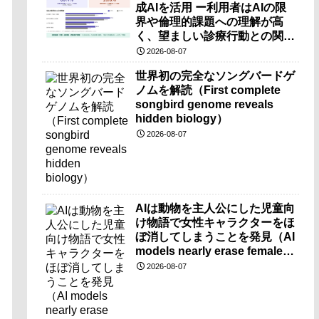
成AIを活用 ー利用者はAIの限
界や倫理的課題への理解が高
く、望ましい診療行動との関連
も確認ー
2026-08-07
世界初の完全なソングバードゲ
ノムを解読（First complete
songbird genome reveals
hidden biology）
2026-08-07
AIは動物を主人公にした児童向
け物語で女性キャラクターをほ
ぼ消してしまうことを発見（AI
models nearly erase female
characters when they write
2026-08-07
kids stories about animals）