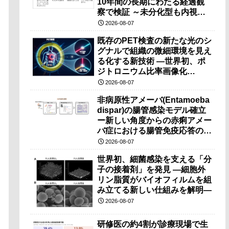
10年間の長期にわたる経過観
察で検証 ～未分化型も内視鏡
治療で胃の温存が可能～
2026-08-07
既存のPET検査の新たな光のシ
グナルで組織の微細環境を見え
る化する新技術 ―世界初、ポ
ジトロニウム比率画像化
（PRI）の原理検証に成功―
2026-08-07
非病原性アメーバ(Entamoeba
dispar)の腸管感染モデル確立
ー新しい角度からの赤痢アメー
バ症における腸管免疫応答の理
解に期待ー
2026-08-07
世界初、細菌感染を支える「分
子の接着剤」を発見 ―細胞外
リン脂質がバイオフィルムを組
み立てる新しい仕組みを解明―
2026-08-07
研修医の約4割が診療現場で生