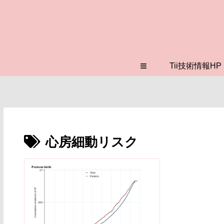
≡
Tii技術情報HP
心房細動リスク