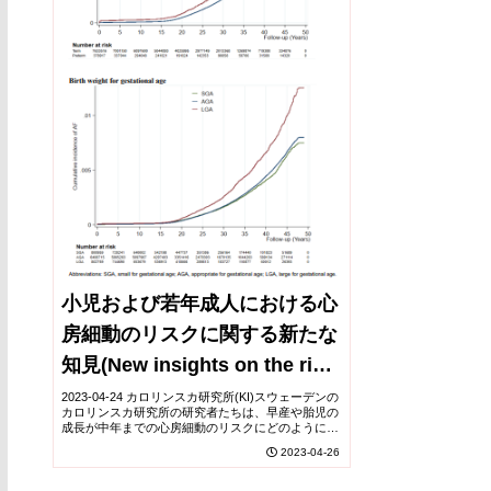
小児および若年成人における心
房細動のリスクに関する新たな
知見(New insights on the risk
for atrial fibrillation in
2023-04-24 カロリンスカ研究所(KI)スウェーデンの
カロリンスカ研究所の研究者たちは、早産や胎児の
children and young adults)
成長が中年までの心房細動のリスクにどのように関
連しているか調査しました。JAMA Pediatricsに掲
2023-04-26
載されたこの研究は、早産ま...