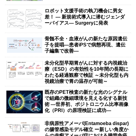
ロボット支援手術の執刀機会に男女
差！ — 新規術式導入に潜むジェンダ
ーバイアス— Surgeryに発表
骨髄不全・血液がんの新たな原因遺伝
子を提唱―患者iPSで病態再現、遺伝
子編集で改善―
未分化型早期胃がんに対する内視鏡治
療（ESD）の有効性を10年間の長期に
わたる経過観察で検証 ～未分化型も内
視鏡治療で胃の温存が可能～
既存のPET検査の新たな光のシグナル
で組織の微細環境を見える化する新技
術 ―世界初、ポジトロニウム比率画像
化（PRI）の原理検証に成功―
非病原性アメーバ(Entamoeba dispar)
の腸管感染モデル確立 ー新しい角度か
らの赤痢アメーバ症における腸管免疫