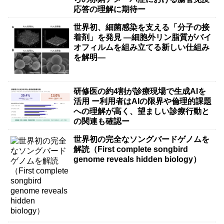
応答の理解に期待ー
世界初、細菌感染を支える「分子の接
着剤」を発見 ―細胞外リン脂質がバイ
オフィルムを組み立てる新しい仕組み
を解明―
研修医の約4割が診療現場で生成AIを
活用 ー利用者はAIの限界や倫理的課題
への理解が高く、望ましい診療行動と
の関連も確認ー
世界初の完全なソングバードゲノムを
解読（First complete songbird
genome reveals hidden biology）