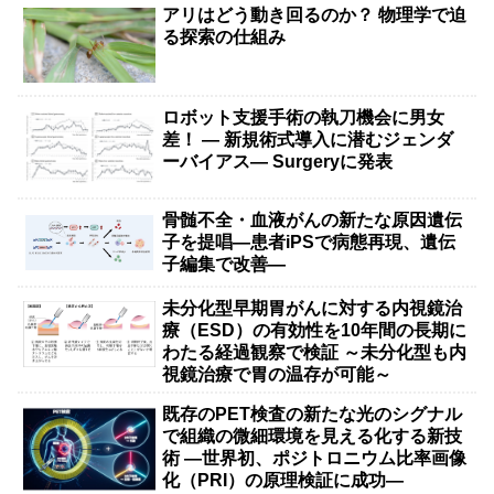
アリはどう動き回るのか？ 物理学で迫
る探索の仕組み
ロボット支援手術の執刀機会に男女
差！ — 新規術式導入に潜むジェンダ
ーバイアス— Surgeryに発表
骨髄不全・血液がんの新たな原因遺伝
子を提唱―患者iPSで病態再現、遺伝
子編集で改善―
未分化型早期胃がんに対する内視鏡治
療（ESD）の有効性を10年間の長期に
わたる経過観察で検証 ～未分化型も内
視鏡治療で胃の温存が可能～
既存のPET検査の新たな光のシグナル
で組織の微細環境を見える化する新技
術 ―世界初、ポジトロニウム比率画像
化（PRI）の原理検証に成功―