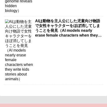
AIは動物を主人公にした児童向け物語
で女性キャラクターをほぼ消してしま
うことを発見（AI models nearly
erase female characters when they
write kids stories about animals）