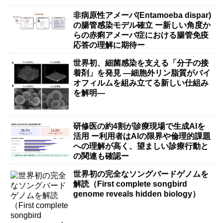
非病原性アメーバ(Entamoeba dispar)
の腸管感染モデル確立 ー新しい角度か
らの赤痢アメーバ症における腸管免疫
応答の理解に期待ー
世界初、細菌感染を支える「分子の接
着剤」を発見 ―細胞外リン脂質がバイ
オフィルムを組み立てる新しい仕組み
を解明―
研修医の約4割が診療現場で生成AIを
活用 ー利用者はAIの限界や倫理的課題
への理解が高く、望ましい診療行動と
の関連も確認ー
世界初の完全なソングバードゲノムを
解読（First complete songbird
genome reveals hidden biology）