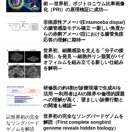
術 ―世界初、ポジトロニウム比率画像
化（PRI）の原理検証に成功―
非病原性アメーバ(Entamoeba dispar)
の腸管感染モデル確立 ー新しい角度か
らの赤痢アメーバ症における腸管免疫
応答の理解に期待ー
世界初、細菌感染を支える「分子の接
着剤」を発見 ―細胞外リン脂質がバイ
オフィルムを組み立てる新しい仕組み
を解明―
研修医の約4割が診療現場で生成AIを
活用 ー利用者はAIの限界や倫理的課題
への理解が高く、望ましい診療行動と
の関連も確認ー
世界初の完全なソングバードゲノムを
解読（First complete songbird
genome reveals hidden biology）