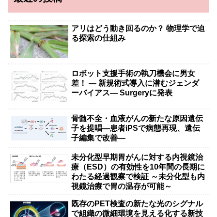
アリはどう動き回るのか？ 物理学で迫
る探索の仕組み
ロボット支援手術の執刀機会に男女
差！ — 新規術式導入に潜むジェンダ
ーバイアス— Surgeryに発表
骨髄不全・血液がんの新たな原因遺伝
子を提唱―患者iPSで病態再現、遺伝
子編集で改善―
未分化型早期胃がんに対する内視鏡治
療（ESD）の有効性を10年間の長期に
わたる経過観察で検証 ～未分化型も内
視鏡治療で胃の温存が可能～
既存のPET検査の新たな光のシグナル
で組織の微細環境を見える化する新技