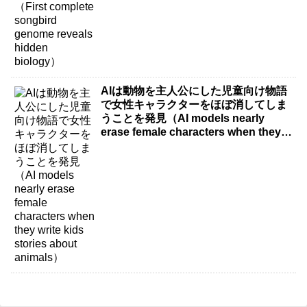
AIは動物を主人公にした児童向け物語
で女性キャラクターをほぼ消してしま
うことを発見（AI models nearly
erase female characters when they
write kids stories about animals）