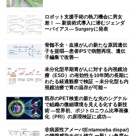
ロボット支援手術の執刀機会に男女
差！ — 新規術式導入に潜むジェンダ
ーバイアス— Surgeryに発表
骨髄不全・血液がんの新たな原因遺伝
子を提唱―患者iPSで病態再現、遺伝
子編集で改善―
未分化型早期胃がんに対する内視鏡治
療（ESD）の有効性を10年間の長期に
わたる経過観察で検証 ～未分化型も内
視鏡治療で胃の温存が可能～
既存のPET検査の新たな光のシグナル
で組織の微細環境を見える化する新技
術 ―世界初、ポジトロニウム比率画像
化（PRI）の原理検証に成功―
非病原性アメーバ(Entamoeba dispar)
の腸管感染モデル確立 ー新しい角度か