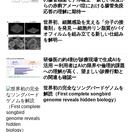
らの赤痢アメーバ症における腸管免疫
応答の理解に期待ー
世界初、細菌感染を支える「分子の接
着剤」を発見 ―細胞外リン脂質がバイ
オフィルムを組み立てる新しい仕組み
を解明―
研修医の約4割が診療現場で生成AIを
活用 ー利用者はAIの限界や倫理的課題
への理解が高く、望ましい診療行動と
の関連も確認ー
世界初の完全なソングバードゲノムを
解読（First complete songbird
genome reveals hidden biology）