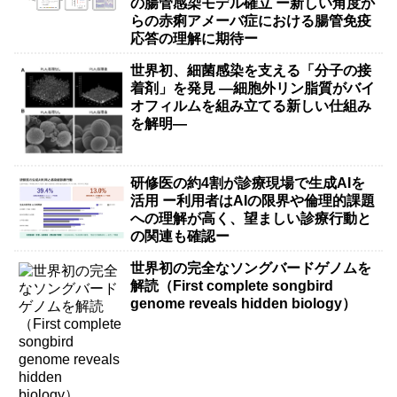
の腸管感染モデル確立 ー新しい角度か
らの赤痢アメーバ症における腸管免疫
応答の理解に期待ー
世界初、細菌感染を支える「分子の接
着剤」を発見 ―細胞外リン脂質がバイ
オフィルムを組み立てる新しい仕組み
を解明―
研修医の約4割が診療現場で生成AIを
活用 ー利用者はAIの限界や倫理的課題
への理解が高く、望ましい診療行動と
の関連も確認ー
世界初の完全なソングバードゲノムを
解読（First complete songbird
genome reveals hidden biology）