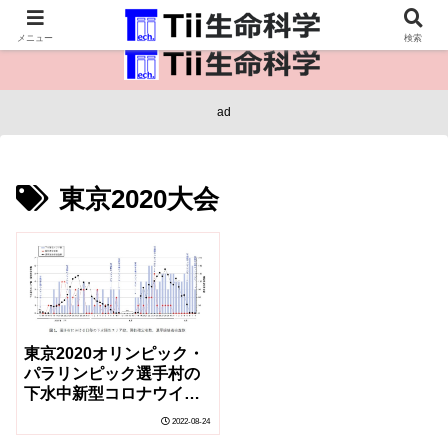
医療保健・生命・生物の情報インフラ。
メニュー
検索
ad
東京2020大会
東京2020オリンピック・
パラリンピック選手村の
下水中新型コロナウイル
ス量と陽性者数との関連
2022-08-24
を解明 ～下水疫学調査と