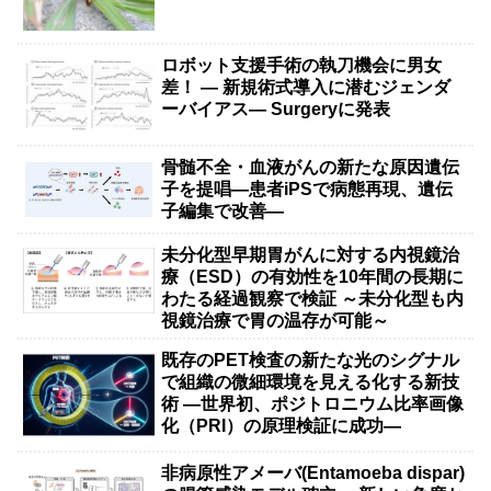
ロボット支援手術の執刀機会に男女
差！ — 新規術式導入に潜むジェンダ
ーバイアス— Surgeryに発表
骨髄不全・血液がんの新たな原因遺伝
子を提唱―患者iPSで病態再現、遺伝
子編集で改善―
未分化型早期胃がんに対する内視鏡治
療（ESD）の有効性を10年間の長期に
わたる経過観察で検証 ～未分化型も内
視鏡治療で胃の温存が可能～
既存のPET検査の新たな光のシグナル
で組織の微細環境を見える化する新技
術 ―世界初、ポジトロニウム比率画像
化（PRI）の原理検証に成功―
非病原性アメーバ(Entamoeba dispar)