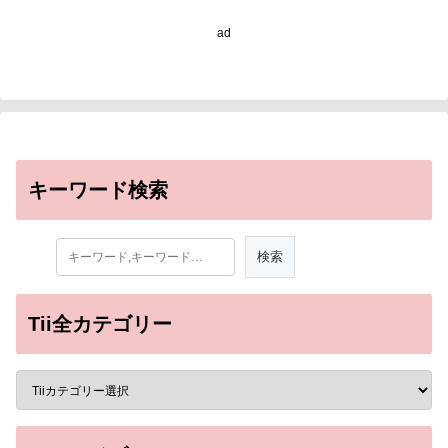
個人検査は相互補完的、
集団を対象とした検査戦
ad
略としての普及に期待～
キーワード検索
Tii全カテゴリー