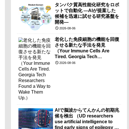
タンパク質高性能化研究をロボ
ットで自動化 ―AIが提案した
候補を迅速に試せる研究基盤を
開発―
2026-08-06
老化した免疫細胞の機能を回復
させる新たな手法を発見
（Your Immune Cells Are
Tired. Georgia Tech
Researchers Found a Way to
2026-08-06
Wake Them Up.）
AIで脳波からてんかんの初期兆
候を検出 （UD researchers
use artificial intelligence to
find early signs of epilepsy in