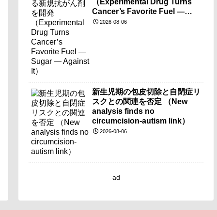
（Experimental Drug Turns
Cancer’s Favorite Fuel —
Sugar — Against It）
2026-08-06
新生児期の包皮切除と自閉症リ
スクとの関連を否定 （New
analysis finds no
circumcision-autism link）
2026-08-06
ad