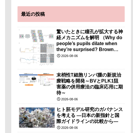
最近の投稿
驚いたときに瞳孔が拡大する神
経メカニズムを解明 （Why do
people’s pupils dilate when
they’re surprised? Brown
researchers explain）
2026-08-06
末梢性T細胞リンパ腫の新規治
療戦略を開発～BVとPLK1阻
害薬の併用療法の臨床応用に期
待～
2026-08-06
ヒト胚モデル研究のガバナンス
を考える ―日本の新指針と国
際ガイドラインの比較から―
2026-08-06