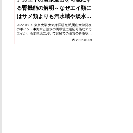
る腎機能の解明～なぜエイ類に
はサメ類よりも汽水域や淡水域
に生息する種が多いのか?～
2022-08-09 東京大学 大気海洋研究所,岡山大学発表
のポイント◆海水と淡水の両環境に適応可能なアカ
エイが、淡水環境において腎臓での溶質の再吸収を
亢進するメカニズムを遺伝子レベルで初めて解析し
2022-08-09
ました。◆板鰓類(サメ類・エイ類)の中でも...