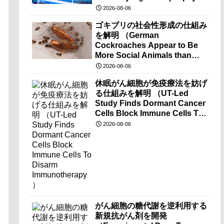
brain-wave recordings）
2026-08-06
ゴキブリの社会性形成の仕組み
を解明 （German
Cockroaches Appear to Be
More Social Animals than
Previously Thought）
2026-08-06
休眠がん細胞が免疫療法を妨げ
る仕組みを解明 （UT-Led
Study Finds Dormant Cancer
Cells Block Immune Cells To
Disarm Immunotherapy）
2026-08-06
がん細胞の糖代謝を逆利用する
新規抗がん剤を開発