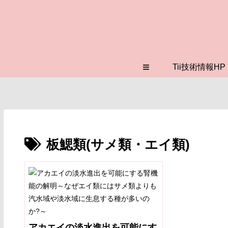
≡
Tii技術情報HP
板鰓類(サメ類・エイ類)
アカエイの淡水進出を可能にす