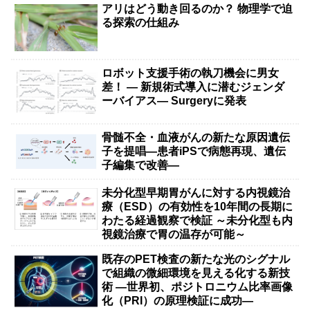
アリはどう動き回るのか？ 物理学で迫
る探索の仕組み
ロボット支援手術の執刀機会に男女
差！ — 新規術式導入に潜むジェンダ
ーバイアス— Surgeryに発表
骨髄不全・血液がんの新たな原因遺伝
子を提唱―患者iPSで病態再現、遺伝
子編集で改善―
未分化型早期胃がんに対する内視鏡治
療（ESD）の有効性を10年間の長期に
わたる経過観察で検証 ～未分化型も内
視鏡治療で胃の温存が可能～
既存のPET検査の新たな光のシグナル
で組織の微細環境を見える化する新技
術 ―世界初、ポジトロニウム比率画像
化（PRI）の原理検証に成功―