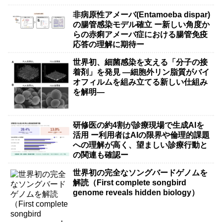
非病原性アメーバ(Entamoeba dispar)
の腸管感染モデル確立 ー新しい角度か
らの赤痢アメーバ症における腸管免疫
応答の理解に期待ー
世界初、細菌感染を支える「分子の接
着剤」を発見 ―細胞外リン脂質がバイ
オフィルムを組み立てる新しい仕組み
を解明―
研修医の約4割が診療現場で生成AIを
活用 ー利用者はAIの限界や倫理的課題
への理解が高く、望ましい診療行動と
の関連も確認ー
世界初の完全なソングバードゲノムを
解読（First complete songbird
genome reveals hidden biology）