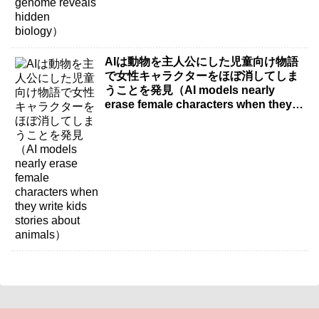
AIは動物を主人公にした児童向け物語
で女性キャラクターをほぼ消してしま
うことを発見（AI models nearly
erase female characters when they
write kids stories about animals）