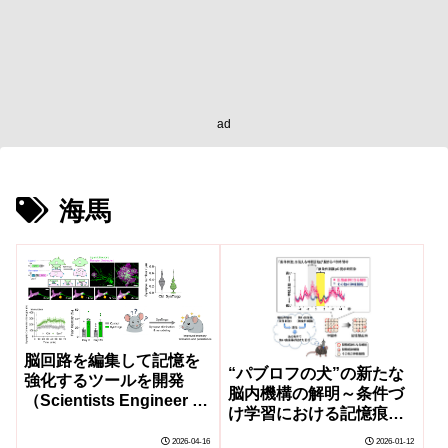
ad
海馬
脳回路を編集して記憶を
“パブロフの犬”の新たな
強化するツールを開発
脳内機構の解明～条件づ
（Scientists Engineer a
け学習における記憶痕跡
Tool to “Edit” Brain
細胞の役割～
Circuits and Enhance
2026-04-16
2026-01-12