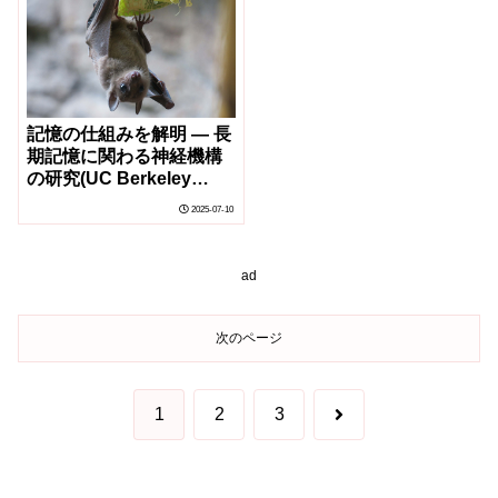
記憶の仕組みを解明 ― 長
期記憶に関わる神経機構
の研究(UC Berkeley
scientists uncover
2025-07-10
neural mechanisms
behind long-term
memory)
ad
次のページ
次
1
2
3
へ