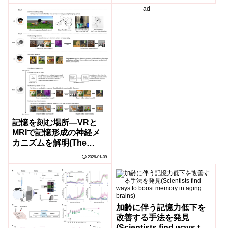
Memory）
ad
記憶を刻む場所―VRと
MRIで記憶形成の神経メ
カニズムを解明(The
Places We Make
2026-01-09
Memories Help Us
Inscribe Them)
加齢に伴う記憶力低下を
改善する手法を発見
(Scientists find ways to