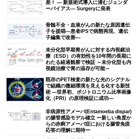
差！ — 新規術式導入に潜むジェンダ
ーバイアス— Surgeryに発表
骨髄不全・血液がんの新たな原因遺伝
子を提唱―患者iPSで病態再現、遺伝
子編集で改善―
未分化型早期胃がんに対する内視鏡治
療（ESD）の有効性を10年間の長期に
わたる経過観察で検証 ～未分化型も内
視鏡治療で胃の温存が可能～
既存のPET検査の新たな光のシグナル
で組織の微細環境を見える化する新技
術 ―世界初、ポジトロニウム比率画像
化（PRI）の原理検証に成功―
非病原性アメーバ(Entamoeba dispar)
の腸管感染モデル確立 ー新しい角度か
らの赤痢アメーバ症における腸管免疫
応答の理解に期待ー