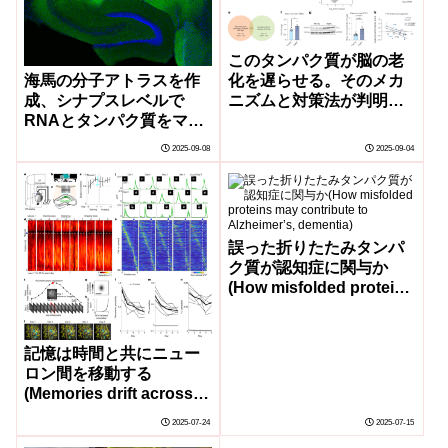
このタンパク質が脳の老
海馬の分子アトラスを作
化を遅らせる。そのメカ
成、シナプスレベルで
ニズムと対策法が判明
RNAとタンパク質をマッ
(This Protein Slows the
ピング(A molecular atlas
Aging Brain, and We
2025-09-08
2025-09-04
of the hippocampus:
Know How to Counter It)
Mapping RNAs and
proteins at synaptic
resolution)
誤った折りたたみタンパ
ク質が認知症に関与か
(How misfolded proteins
may contribute to
Alzheimer’s, dementia)
記憶は時間と共にニュー
ロン間を移動する
(Memories drift across
neurons over time)
2025-07-24
2025-07-15