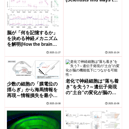
boost memory in aging
brains)
脳が「何を記憶するか」
を決める神経メカニズム
を解明(How the brain
decides what to
2025-11-27
2025-10-24
remember)
老化で神経細胞は“落ち着
少数の細胞の「膜電位の
き”を失う?～遺伝子発現
揺らぎ」から海馬情報を
の“土台”の変化が脳の機
再現～情報損失を最小化
能低下につながる可能性
する仕組みの解明～
～
2025-10-08
2025-10-06