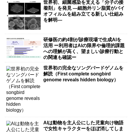
世界初、細菌感染を支える「分子の接
着剤」を発見 ―細胞外リン脂質がバイ
オフィルムを組み立てる新しい仕組み
を解明―
研修医の約4割が診療現場で生成AIを
活用 ー利用者はAIの限界や倫理的課題
への理解が高く、望ましい診療行動と
の関連も確認ー
世界初の完全なソングバードゲノムを
解読（First complete songbird
genome reveals hidden biology）
AIは動物を主人公にした児童向け物語
で女性キャラクターをほぼ消してしま