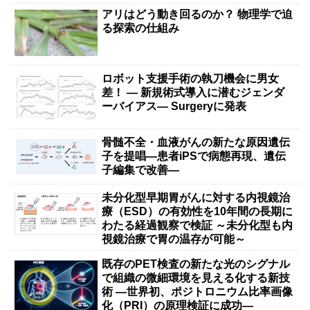
アリはどう動き回るのか？ 物理学で迫
る探索の仕組み
ロボット支援手術の執刀機会に男女
差！ — 新規術式導入に潜むジェンダ
ーバイアス— Surgeryに発表
骨髄不全・血液がんの新たな原因遺伝
子を提唱―患者iPSで病態再現、遺伝
子編集で改善―
未分化型早期胃がんに対する内視鏡治
療（ESD）の有効性を10年間の長期に
わたる経過観察で検証 ～未分化型も内
視鏡治療で胃の温存が可能～
既存のPET検査の新たな光のシグナル
で組織の微細環境を見える化する新技
術 ―世界初、ポジトロニウム比率画像
化（PRI）の原理検証に成功―