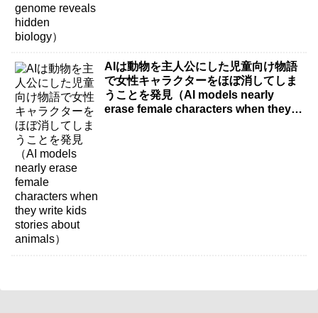
AIは動物を主人公にした児童向け物語
で女性キャラクターをほぼ消してしま
うことを発見（AI models nearly
erase female characters when they
write kids stories about animals）