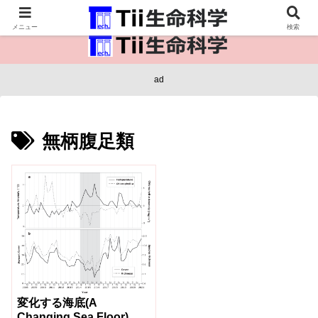
医療保健・生命・生物の情報インフラ。
メニュー
検索
ad
無柄腹足類
変化する海底(A
Changing Sea Floor)