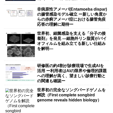
非病原性アメーバ(Entamoeba dispar)
の腸管感染モデル確立 ー新しい角度か
らの赤痢アメーバ症における腸管免疫
応答の理解に期待ー
世界初、細菌感染を支える「分子の接
着剤」を発見 ―細胞外リン脂質がバイ
オフィルムを組み立てる新しい仕組み
を解明―
研修医の約4割が診療現場で生成AIを
活用 ー利用者はAIの限界や倫理的課題
への理解が高く、望ましい診療行動と
の関連も確認ー
世界初の完全なソングバードゲノムを
解読（First complete songbird
genome reveals hidden biology）