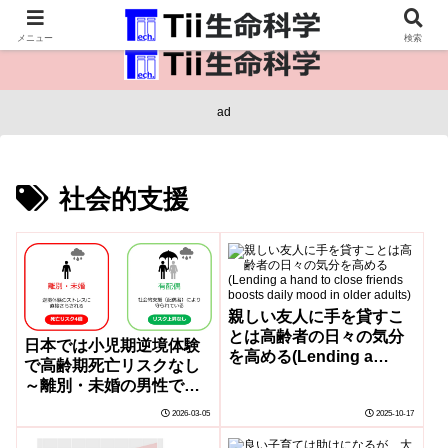
医療保健・生命・生物の情報インフラ。
メニュー
検索
ad
社会的支援
親しい友人に手を貸すこ
とは高齢者の日々の気分
日本では小児期逆境体験
を高める(Lending a
で高齢期死亡リスクなし
hand to close friends
～離別・未婚の男性での
boosts daily mood in
み強い関連、配偶者の存
2026-03-05
2025-10-17
older adults)
在が影響を修飾～