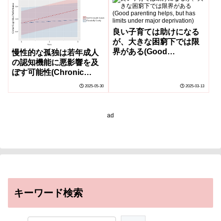
良い子育ては助けになる
が、大きな困窮下では限
界がある(Good
慢性的な孤独は若年成人
parenting helps, but has
の認知機能に悪影響を及
limits under major
ぼす可能性(Chronic
deprivation)
loneliness may harm
2025-05-30
2025-03-13
cognitive health in
young adults)
ad
キーワード検索