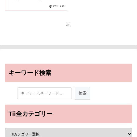
枢神経系と末梢神経系の
2022-11-25
大規模神経活動記録から
明らかに～
ad
キーワード検索
Tii全カテゴリー