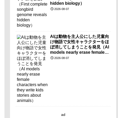
hidden biology）
2026-08-07
AIは動物を主人公にした児童向
け物語で女性キャラクターをほ
ぼ消してしまうことを発見（AI
models nearly erase female
characters when they write
2026-08-07
kids stories about animals）
ad