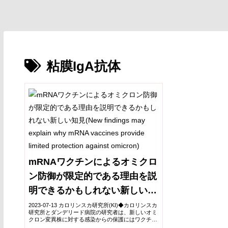
粘膜IgA抗体
mRNAワクチンによるオミクロ
ン防御が限定的である理由を説
明できるかもしれない新しい知
見(New findings may explain
2023-07-13 カロリンスカ研究所(KI)◆カロリンスカ
研究所とダンデリード病院の研究者は、新しいオミ
why mRNA vaccines provide
クロン変異株に対する感染からの保護にはワクチン
が限定的であり、粘膜IgA抗体との関連があること