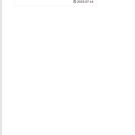
2023-07-14
limited protection against
を示しました。◆彼らの研究では、ワクチ...
omicron)