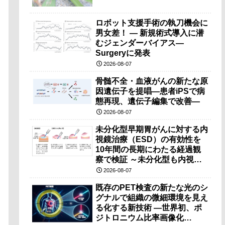
ロボット支援手術の執刀機会に
男女差！ — 新規術式導入に潜
むジェンダーバイアス—
Surgeryに発表
2026-08-07
骨髄不全・血液がんの新たな原
因遺伝子を提唱―患者iPSで病
態再現、遺伝子編集で改善―
2026-08-07
未分化型早期胃がんに対する内
視鏡治療（ESD）の有効性を
10年間の長期にわたる経過観
察で検証 ～未分化型も内視鏡
治療で胃の温存が可能～
2026-08-07
既存のPET検査の新たな光のシ
グナルで組織の微細環境を見え
る化する新技術 ―世界初、ポ
ジトロニウム比率画像化