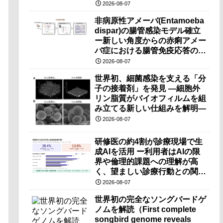
（PRI）の原理検証に成功―
2026-08-07
非病原性アメーバ(Entamoeba
dispar)の腸管感染モデル確立
ー新しい角度からの赤痢アメー
バ症における腸管免疫応答の理
解に期待ー
2026-08-07
世界初、細菌感染を支える「分
子の接着剤」を発見 ―細胞外
リン脂質がバイオフィルムを組
み立てる新しい仕組みを解明―
2026-08-07
研修医の約4割が診療現場で生
成AIを活用 ー利用者はAIの限
界や倫理的課題への理解が高
く、望ましい診療行動との関連
も確認ー
2026-08-07
世界初の完全なソングバードゲ
ノムを解読（First complete
songbird genome reveals