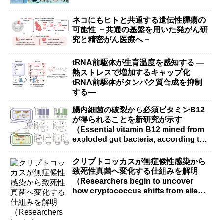
ネコにもヒトと共通する遺伝性腫瘍の
可能性 －共通の基盤を用いた発がん研
究と精密がん医療へ－
tRNA前駆体が生育温度を感知する ―
熱ストレスで増加するキャップ化
tRNA前駆体がタンパク質合成を抑制
する―
腸内細菌の破裂から必須ビタミンB12
が得られることを新研究が示す
（Essential vitamin B12 mined from
exploded gut bacteria, according to
new research）
クリプトコッカスが無症候性感染から
致死性真菌へ変化する仕組みを解明
（Researchers begin to uncover
how cryptococcus shifts from silent
infection to killer fungus）