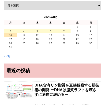
2026年8月
月
火
水
木
金
土
日
1
2
3
4
5
6
7
8
9
10
11
12
13
14
15
16
17
18
19
20
21
22
23
24
25
26
27
28
29
30
31
« 7月
最近の投稿
DHA含有リン脂質を直接観察する新技
術の開発 ーDHAは脂質ラフトを壊さ
ずに適度に緩めるー