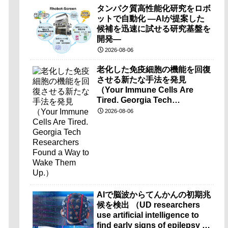
タンパク質高性能化研究をロボ
ットで自動化 ―AIが提案した
候補を迅速に試せる研究基盤を
開発―
2026-08-06
老化した免疫細胞の機能を回復
させる新たな手法を発見
（Your Immune Cells Are
Tired. Georgia Tech
Researchers Found a Way to
2026-08-06
Wake Them Up.）
AIで脳波からてんかんの初期兆
候を検出 （UD researchers
use artificial intelligence to
find early signs of epilepsy in