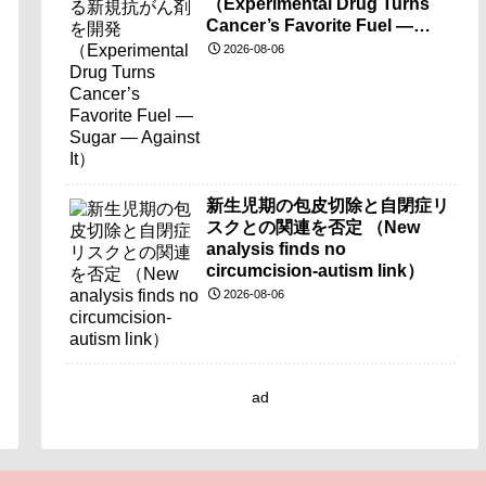
（Experimental Drug Turns
Cancer’s Favorite Fuel —
Sugar — Against It）
2026-08-06
新生児期の包皮切除と自閉症リ
スクとの関連を否定 （New
analysis finds no
circumcision-autism link）
2026-08-06
ad