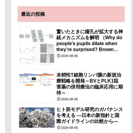
最近の投稿
驚いたときに瞳孔が拡大する神
経メカニズムを解明 （Why do
people’s pupils dilate when
they’re surprised? Brown
researchers explain）
2026-08-06
末梢性T細胞リンパ腫の新規治
療戦略を開発～BVとPLK1阻
害薬の併用療法の臨床応用に期
待～
2026-08-06
ヒト胚モデル研究のガバナンス
を考える ―日本の新指針と国
際ガイドラインの比較から―
2026-08-06