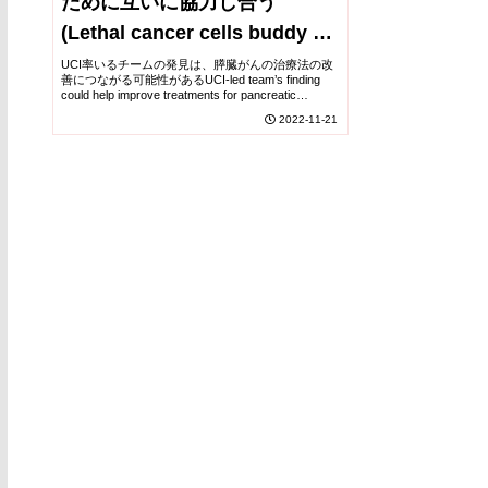
ために互いに協力し合う
(Lethal cancer cells buddy up
to survive)
UCI率いるチームの発見は、膵臓がんの治療法の改
善につながる可能性があるUCI-led team’s finding
could help improve treatments for pancreatic
cancer2022-11-21...
2022-11-21