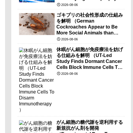
brain-wave recordings）
2026-08-06
ゴキブリの社会性形成の仕組み
を解明 （German
Cockroaches Appear to Be
More Social Animals than
Previously Thought）
2026-08-06
休眠がん細胞が免疫療法を妨げ
る仕組みを解明 （UT-Led
Study Finds Dormant Cancer
Cells Block Immune Cells To
Disarm Immunotherapy）
2026-08-06
がん細胞の糖代謝を逆利用する
新規抗がん剤を開発