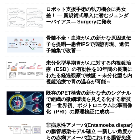
ロボット支援手術の執刀機会に男女
差！ — 新規術式導入に潜むジェンダ
ーバイアス— Surgeryに発表
骨髄不全・血液がんの新たな原因遺伝
子を提唱―患者iPSで病態再現、遺伝
子編集で改善―
未分化型早期胃がんに対する内視鏡治
療（ESD）の有効性を10年間の長期に
わたる経過観察で検証 ～未分化型も内
視鏡治療で胃の温存が可能～
既存のPET検査の新たな光のシグナル
で組織の微細環境を見える化する新技
術 ―世界初、ポジトロニウム比率画像
化（PRI）の原理検証に成功―
非病原性アメーバ(Entamoeba dispar)
の腸管感染モデル確立 ー新しい角度か
らの赤痢アメーバ症における腸管免疫