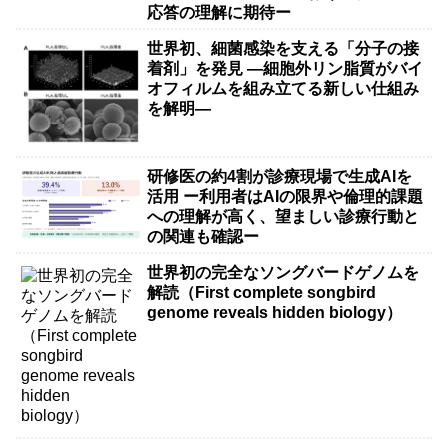
応答の理解に期待ー
世界初、細菌感染を支える「分子の接
着剤」を発見 ―細胞外リン脂質がバイ
オフィルムを組み立てる新しい仕組み
を解明―
研修医の約4割が診療現場で生成AIを
活用 ー利用者はAIの限界や倫理的課題
への理解が高く、望ましい診療行動と
の関連も確認ー
世界初の完全なソングバードゲノムを
解読（First complete songbird
genome reveals hidden biology）