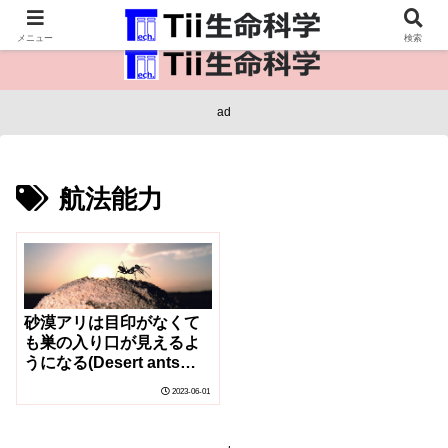
医療保健・生命・生物の情報インフラ。
メニュー
検索
ad
航法能力
砂漠アリは目印がなくて
も巣の入り口が見えるよ
うになる(Desert ants
increase the visibility of
2023-06-01
their nest entrances in
the absence of
landmarks)