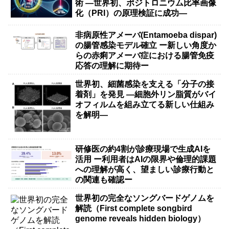
術 ―世界初、ポジトロニウム比率画像
化（PRI）の原理検証に成功―
非病原性アメーバ(Entamoeba dispar)
の腸管感染モデル確立 ー新しい角度か
らの赤痢アメーバ症における腸管免疫
応答の理解に期待ー
世界初、細菌感染を支える「分子の接
着剤」を発見 ―細胞外リン脂質がバイ
オフィルムを組み立てる新しい仕組み
を解明―
研修医の約4割が診療現場で生成AIを
活用 ー利用者はAIの限界や倫理的課題
への理解が高く、望ましい診療行動と
の関連も確認ー
世界初の完全なソングバードゲノムを
解読（First complete songbird
genome reveals hidden biology）