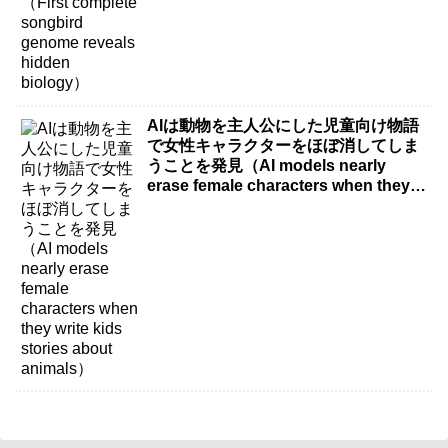
AIは動物を主人公にした児童向け物語
で女性キャラクターをほぼ消してしま
うことを発見（AI models nearly
erase female characters when they
write kids stories about animals）