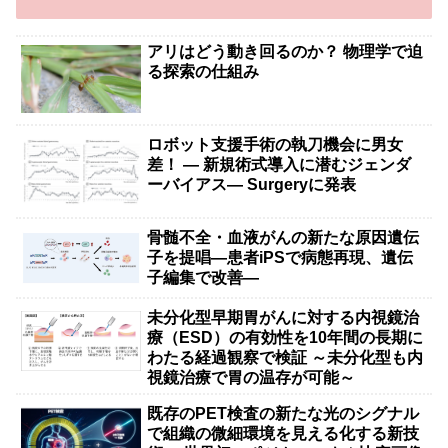
アリはどう動き回るのか？ 物理学で迫
る探索の仕組み
ロボット支援手術の執刀機会に男女
差！ — 新規術式導入に潜むジェンダ
ーバイアス— Surgeryに発表
骨髄不全・血液がんの新たな原因遺伝
子を提唱―患者iPSで病態再現、遺伝
子編集で改善―
未分化型早期胃がんに対する内視鏡治
療（ESD）の有効性を10年間の長期に
わたる経過観察で検証 ～未分化型も内
視鏡治療で胃の温存が可能～
既存のPET検査の新たな光のシグナル
で組織の微細環境を見える化する新技