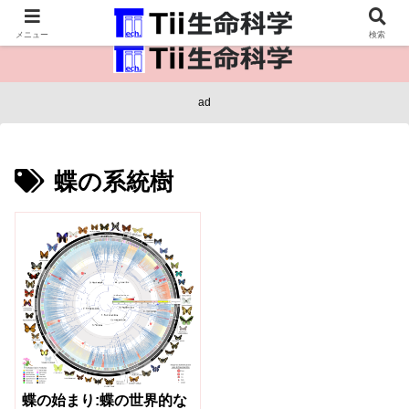
医療保健・生命・生物の情報インフラ。
メニュー
検索
ad
蝶の系統樹
蝶の始まり:蝶の世界的な