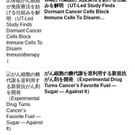
みを解明 （UT-Led Study Finds
Dormant Cancer Cells Block
Immune Cells To Disarm
Immunotherapy）
がん細胞の糖代謝を逆利用する新規抗
がん剤を開発 （Experimental Drug
Turns Cancer’s Favorite Fuel —
Sugar — Against It）