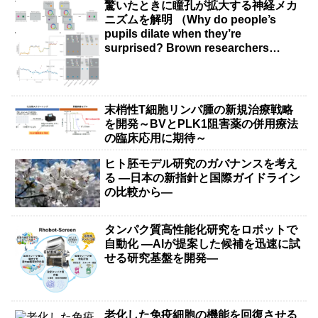
驚いたときに瞳孔が拡大する神経メカ
ニズムを解明 （Why do people’s
pupils dilate when they’re
surprised? Brown researchers
explain）
末梢性T細胞リンパ腫の新規治療戦略
を開発～BVとPLK1阻害薬の併用療法
の臨床応用に期待～
ヒト胚モデル研究のガバナンスを考え
る ―日本の新指針と国際ガイドライン
の比較から―
タンパク質高性能化研究をロボットで
自動化 ―AIが提案した候補を迅速に試
せる研究基盤を開発―
老化した免疫細胞の機能を回復させる