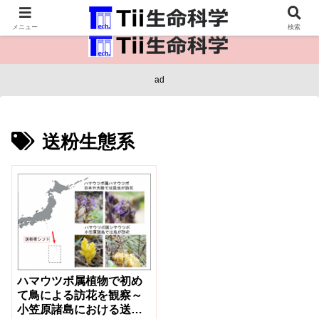
医療保健・生命・生物の情報インフラ。
メニュー
検索
ad
送粉生態系
ハマウツボ属植物で初め
て鳥による訪花を観察～
小笠原諸島における送粉