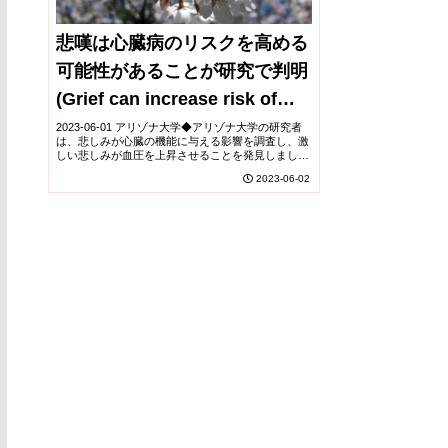
悲嘆は心臓病のリスクを高める
可能性があることが研究で判明
(Grief can increase risk of
heart problems, study finds)
2023-06-01 アリゾナ大学◆アリゾナ大学の研究者
は、悲しみが心臓の機能に与える影響を調査し、激
しい悲しみが血圧を上昇させることを発見しまし
た。この研究は、「心が折れる」という言葉に基づ
2023-06-02
き、悲しみが心臓イベントのリスク要因になり得る
こ...