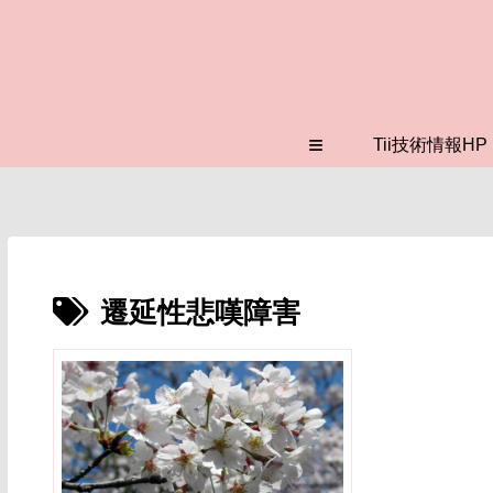
≡
Tii技術情報HP
遷延性悲嘆障害