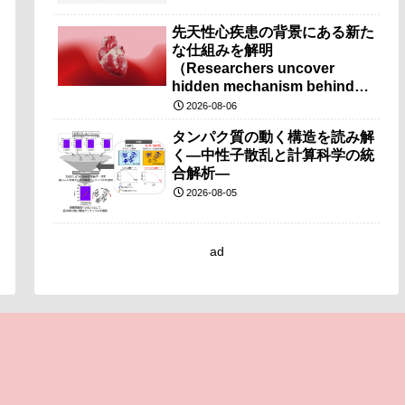
先天性心疾患の背景にある新た
な仕組みを解明
（Researchers uncover
hidden mechanism behind
congenital heart disease）
2026-08-06
タンパク質の動く構造を読み解
く―中性子散乱と計算科学の統
合解析―
2026-08-05
ad