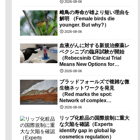
2026-08-06
雌鳥の寿命が雄より短い理由を
解明 （Female birds die
younger. But why?）
2026-08-06
血液がんに対する新規治療薬レ
ベクシニブの臨床試験が開始
（Rebecsinib Clinical Trial
Means New Options for
Blood Cancer）
2026-08-06
ブラッドフォールズで複雑な微
生物ネットワークを発見
（Red marks the spot:
Network of complex
microbes discovered at
2026-08-06
mysterious Blood Falls）
リップ化粧品の国際規制に重大
な欠陥を確認（Experts
identify gap in global lip
cosmetics regulation）