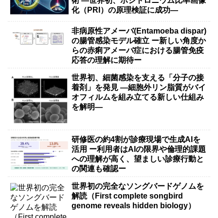
術 ―世界初、ポジトロニウム比率画像
化（PRI）の原理検証に成功―
非病原性アメーバ(Entamoeba dispar)
の腸管感染モデル確立 ー新しい角度か
らの赤痢アメーバ症における腸管免疫
応答の理解に期待ー
世界初、細菌感染を支える「分子の接
着剤」を発見 ―細胞外リン脂質がバイ
オフィルムを組み立てる新しい仕組み
を解明―
研修医の約4割が診療現場で生成AIを
活用 ー利用者はAIの限界や倫理的課題
への理解が高く、望ましい診療行動と
の関連も確認ー
世界初の完全なソングバードゲノムを
解読（First complete songbird
genome reveals hidden biology）