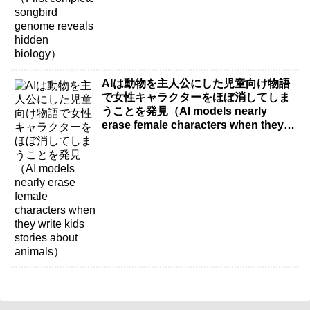
AIは動物を主人公にした児童向け物語
で女性キャラクターをほぼ消してしま
うことを発見（AI models nearly
erase female characters when they
write kids stories about animals）