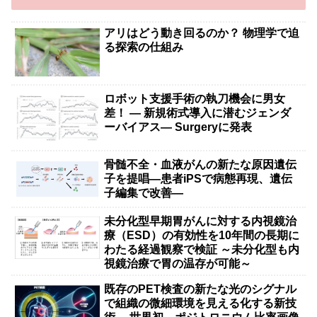
アリはどう動き回るのか？ 物理学で迫
る探索の仕組み
ロボット支援手術の執刀機会に男女
差！ — 新規術式導入に潜むジェンダ
ーバイアス— Surgeryに発表
骨髄不全・血液がんの新たな原因遺伝
子を提唱―患者iPSで病態再現、遺伝
子編集で改善―
未分化型早期胃がんに対する内視鏡治
療（ESD）の有効性を10年間の長期に
わたる経過観察で検証 ～未分化型も内
視鏡治療で胃の温存が可能～
既存のPET検査の新たな光のシグナル
で組織の微細環境を見える化する新技