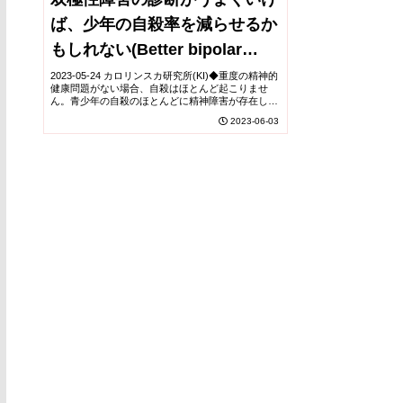
ば、少年の自殺率を減らせるか
もしれない(Better bipolar
diagnosis may reduce
2023-05-24 カロリンスカ研究所(KI)◆重度の精神的
健康問題がない場合、自殺はほとんど起こりませ
suicide rates in boys – new
ん。青少年の自殺のほとんどに精神障害が存在し、
特にうつ病や双極性障害が一般的です。早期の診断
2023-06-03
research)
と治療が自殺予防に重要であり、双極性障害の...