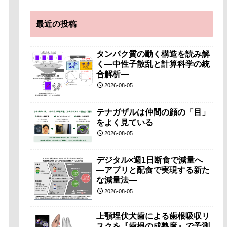
最近の投稿
タンパク質の動く構造を読み解
く―中性子散乱と計算科学の統
合解析―
2026-08-05
テナガザルは仲間の顔の「目」
をよく見ている
2026-08-05
デジタル×週1日断食で減量へ
―アプリと配食で実現する新た
な減量法―
2026-08-05
上顎埋伏犬歯による歯根吸収リ
スクを『歯根の成熟度』で予測