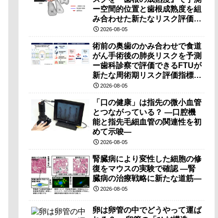
ー空間的位置と歯根成熟度を組
み合わせた新たなリスク評価法
を提案ー
2026-08-05
術前の奥歯のかみ合わせで食道
がん手術後の肺炎リスクを予測
ー歯科診察で評価できるFTUが
新たな周術期リスク評価指標と
なる可能性ー
2026-08-05
「口の健康」は指先の微小血管
とつながっている？ ―口腔機
能と指先毛細血管の関連性を初
めて示唆―
2026-08-05
腎臓病により変性した細胞の修
復をマウスの実験で確認 ―腎
臓病の治療戦略に新たな道筋―
2026-08-05
卵は卵管の中でどうやって運ば