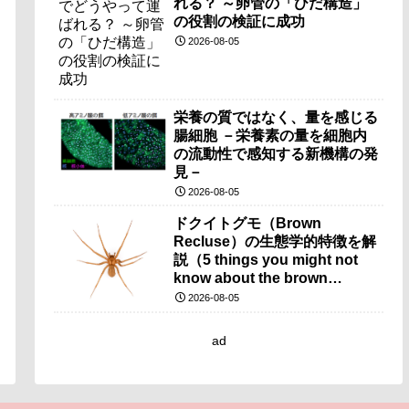
れる？ ～卵管の「ひだ構造」
の役割の検証に成功
2026-08-05
栄養の質ではなく、量を感じる
腸細胞 －栄養素の量を細胞内
の流動性で感知する新機構の発
見－
2026-08-05
ドクイトグモ（Brown
Recluse）の生態学的特徴を解
説（5 things you might not
know about the brown
recluse）
2026-08-05
ad