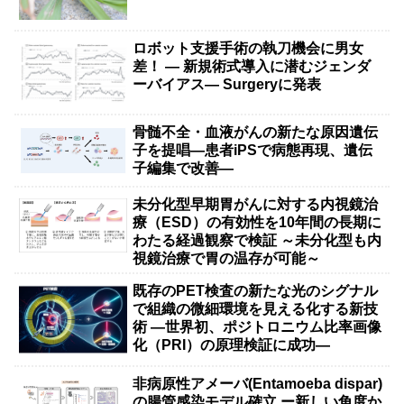
ロボット支援手術の執刀機会に男女
差！ — 新規術式導入に潜むジェンダ
ーバイアス— Surgeryに発表
骨髄不全・血液がんの新たな原因遺伝
子を提唱―患者iPSで病態再現、遺伝
子編集で改善―
未分化型早期胃がんに対する内視鏡治
療（ESD）の有効性を10年間の長期に
わたる経過観察で検証 ～未分化型も内
視鏡治療で胃の温存が可能～
既存のPET検査の新たな光のシグナル
で組織の微細環境を見える化する新技
術 ―世界初、ポジトロニウム比率画像
化（PRI）の原理検証に成功―
非病原性アメーバ(Entamoeba dispar)
の腸管感染モデル確立 ー新しい角度か