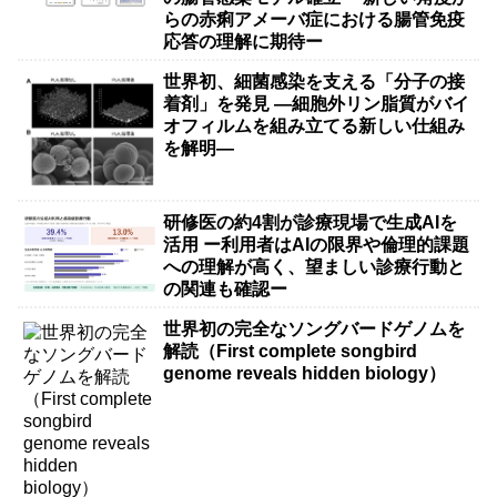
らの赤痢アメーバ症における腸管免疫
応答の理解に期待ー
世界初、細菌感染を支える「分子の接
着剤」を発見 ―細胞外リン脂質がバイ
オフィルムを組み立てる新しい仕組み
を解明―
研修医の約4割が診療現場で生成AIを
活用 ー利用者はAIの限界や倫理的課題
への理解が高く、望ましい診療行動と
の関連も確認ー
世界初の完全なソングバードゲノムを
解読（First complete songbird
genome reveals hidden biology）