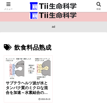
医療保健・生命・生物の情報インフラ。
メニュー
検索
ad
飲食料品熟成
サブテラヘルツ波が水と
タンパク質のミクロな混
合を加速～水素結合の組
み替えに直接的に作用
2023-05-23
し、不均一なタンパク質
表面への水和を早める～