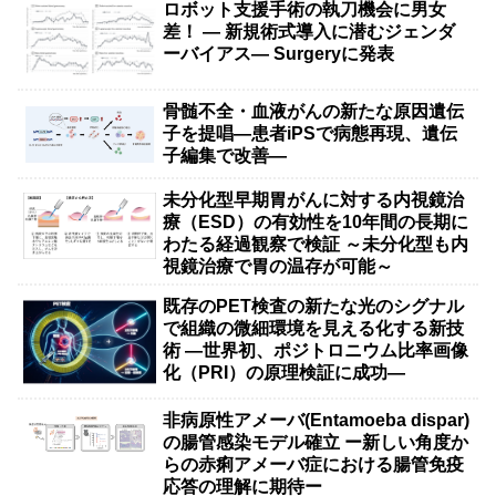
ロボット支援手術の執刀機会に男女
差！ — 新規術式導入に潜むジェンダ
ーバイアス— Surgeryに発表
骨髄不全・血液がんの新たな原因遺伝
子を提唱―患者iPSで病態再現、遺伝
子編集で改善―
未分化型早期胃がんに対する内視鏡治
療（ESD）の有効性を10年間の長期に
わたる経過観察で検証 ～未分化型も内
視鏡治療で胃の温存が可能～
既存のPET検査の新たな光のシグナル
で組織の微細環境を見える化する新技
術 ―世界初、ポジトロニウム比率画像
化（PRI）の原理検証に成功―
非病原性アメーバ(Entamoeba dispar)
の腸管感染モデル確立 ー新しい角度か
らの赤痢アメーバ症における腸管免疫
応答の理解に期待ー