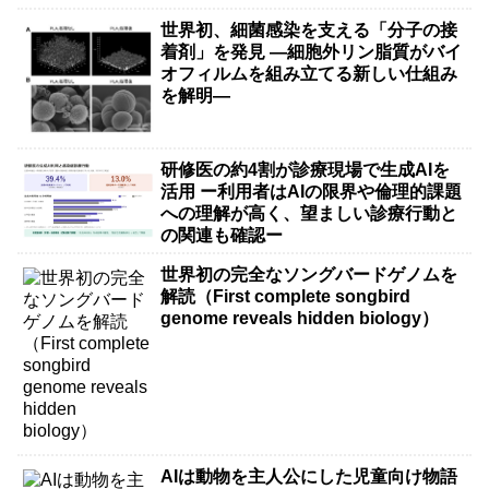
世界初、細菌感染を支える「分子の接
着剤」を発見 ―細胞外リン脂質がバイ
オフィルムを組み立てる新しい仕組み
を解明―
研修医の約4割が診療現場で生成AIを
活用 ー利用者はAIの限界や倫理的課題
への理解が高く、望ましい診療行動と
の関連も確認ー
世界初の完全なソングバードゲノムを
解読（First complete songbird
genome reveals hidden biology）
AIは動物を主人公にした児童向け物語