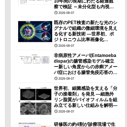
10年間の長期にわたる経過観
察で検証 ～未分化型も内視鏡
治療で胃の温存が可能～
2026-08-07
既存のPET検査の新たな光のシ
グナルで組織の微細環境を見え
る化する新技術 ―世界初、ポ
ジトロニウム比率画像化
（PRI）の原理検証に成功―
2026-08-07
非病原性アメーバ(Entamoeba
dispar)の腸管感染モデル確立
ー新しい角度からの赤痢アメー
バ症における腸管免疫応答の理
解に期待ー
2026-08-07
世界初、細菌感染を支える「分
子の接着剤」を発見 ―細胞外
リン脂質がバイオフィルムを組
み立てる新しい仕組みを解明―
2026-08-07
研修医の約4割が診療現場で生