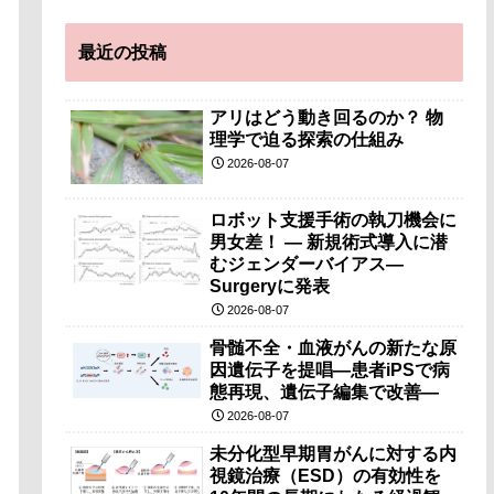
最近の投稿
アリはどう動き回るのか？ 物
理学で迫る探索の仕組み
2026-08-07
ロボット支援手術の執刀機会に
男女差！ — 新規術式導入に潜
むジェンダーバイアス—
Surgeryに発表
2026-08-07
骨髄不全・血液がんの新たな原
因遺伝子を提唱―患者iPSで病
態再現、遺伝子編集で改善―
2026-08-07
未分化型早期胃がんに対する内
視鏡治療（ESD）の有効性を