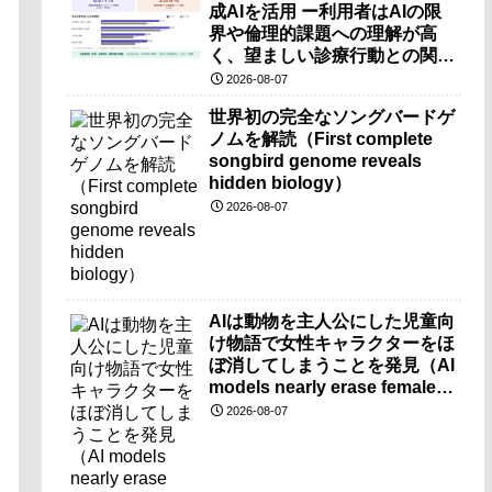
成AIを活用 ー利用者はAIの限
界や倫理的課題への理解が高
く、望ましい診療行動との関連
も確認ー
2026-08-07
世界初の完全なソングバードゲ
ノムを解読（First complete
songbird genome reveals
hidden biology）
2026-08-07
AIは動物を主人公にした児童向
け物語で女性キャラクターをほ
ぼ消してしまうことを発見（AI
models nearly erase female
characters when they write
2026-08-07
kids stories about animals）