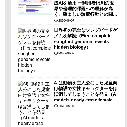
成AIを活用 ー利用者はAIの限
界や倫理的課題への理解が高
く、望ましい診療行動との関連
も確認ー
2026-08-07
世界初の完全なソングバードゲ
ノムを解読（First complete
songbird genome reveals
hidden biology）
2026-08-07
AIは動物を主人公にした児童向
け物語で女性キャラクターをほ
ぼ消してしまうことを発見（AI
models nearly erase female
characters when they write
2026-08-07
kids stories about animals）