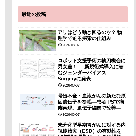
最近の投稿
アリはどう動き回るのか？ 物
理学で迫る探索の仕組み
2026-08-07
ロボット支援手術の執刀機会に
男女差！ — 新規術式導入に潜
むジェンダーバイアス—
Surgeryに発表
2026-08-07
骨髄不全・血液がんの新たな原
因遺伝子を提唱―患者iPSで病
態再現、遺伝子編集で改善―
2026-08-07
未分化型早期胃がんに対する内
視鏡治療（ESD）の有効性を