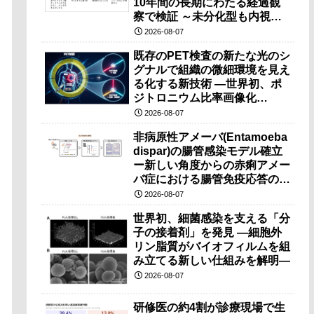
10年間の長期にわたる経過観
察で検証 ～未分化型も内視鏡
治療で胃の温存が可能～
2026-08-07
既存のPET検査の新たな光のシ
グナルで組織の微細環境を見え
る化する新技術 ―世界初、ポ
ジトロニウム比率画像化
（PRI）の原理検証に成功―
2026-08-07
非病原性アメーバ(Entamoeba
dispar)の腸管感染モデル確立
ー新しい角度からの赤痢アメー
バ症における腸管免疫応答の理
解に期待ー
2026-08-07
世界初、細菌感染を支える「分
子の接着剤」を発見 ―細胞外
リン脂質がバイオフィルムを組
み立てる新しい仕組みを解明―
2026-08-07
研修医の約4割が診療現場で生