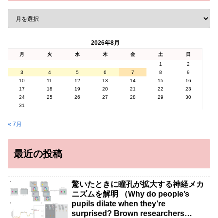
2026年8月
月
火
水
木
金
土
日
1
2
3
4
5
6
7
8
9
10
11
12
13
14
15
16
17
18
19
20
21
22
23
24
25
26
27
28
29
30
31
« 7月
最近の投稿
驚いたときに瞳孔が拡大する神経メカ
ニズムを解明 （Why do people’s
pupils dilate when they’re
surprised? Brown researchers