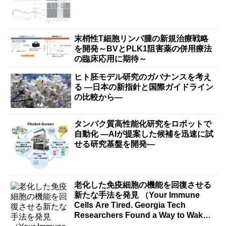
explain）
末梢性T細胞リンパ腫の新規治療戦略
を開発～BVとPLK1阻害薬の併用療法
の臨床応用に期待～
ヒト胚モデル研究のガバナンスを考え
る ―日本の新指針と国際ガイドライン
の比較から―
タンパク質高性能化研究をロボットで
自動化 ―AIが提案した候補を迅速に試
せる研究基盤を開発―
老化した免疫細胞の機能を回復させる
新たな手法を発見 （Your Immune
Cells Are Tired. Georgia Tech
Researchers Found a Way to Wake
Them Up.）