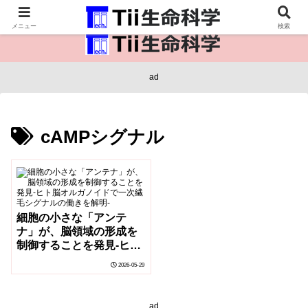
医療保健・生命・生物の情報インフラ。
メニュー
検索
ad
cAMPシグナル
細胞の小さな「アンテ
ナ」が、脳領域の形成を
制御することを発見-ヒト
脳オルガノイドで一次繊
2026-05-29
毛シグナルの働きを解明-
ad