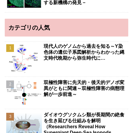
する新機構の発見－
カテゴリの人気
現代人のゲノムから過去を知る～Y染
色体の遺伝子系図解析からわかった縄
文時代晩期から弥生時代に…
双極性障害に先天的・後天的デノボ変
異がともに関連～双極性障害の病態理
解が一歩前進～
ダイオウグソクムシ類が長期間の絶食
を生き延びる仕組みを解明
（Researchers Reveal How
Supergiant Deep-Sea Isopods