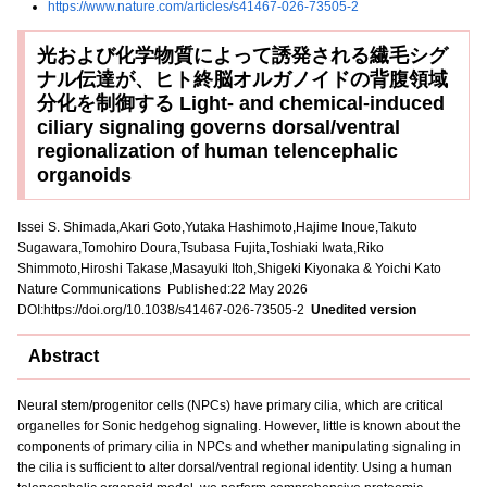
https://www.nature.com/articles/s41467-026-73505-2
光および化学物質によって誘発される繊毛シグ
ナル伝達が、ヒト終脳オルガノイドの背腹領域
分化を制御する Light- and chemical-induced
ciliary signaling governs dorsal/ventral
regionalization of human telencephalic
organoids
Issei S. Shimada,Akari Goto,Yutaka Hashimoto,Hajime Inoue,Takuto
Sugawara,Tomohiro Doura,Tsubasa Fujita,Toshiaki Iwata,Riko
Shimmoto,Hiroshi Takase,Masayuki Itoh,Shigeki Kiyonaka & Yoichi Kato
Nature Communications Published:22 May 2026
DOI:https://doi.org/10.1038/s41467-026-73505-2
Unedited version
Abstract
Neural stem/progenitor cells (NPCs) have primary cilia, which are critical
organelles for Sonic hedgehog signaling. However, little is known about the
components of primary cilia in NPCs and whether manipulating signaling in
the cilia is sufficient to alter dorsal/ventral regional identity. Using a human