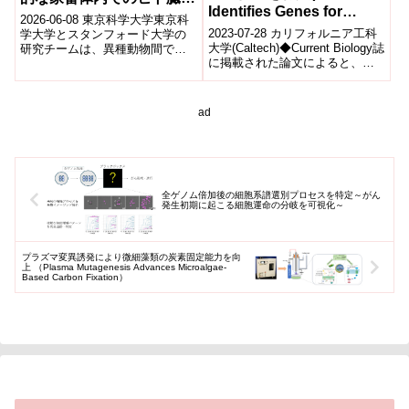
Identifies Genes for
再生に期待−
2026-06-08 東京科学大学東京科
Asexual Reproduction in
2023-07-28 カリフォルニア工科
学大学とスタンフォード大学の
Fruit Flies)
大学(Caltech)◆Current Biology誌
研究チームは、異種動物間で臓
に掲載された論文によると、カ
器を作製する胚盤胞補完法にお
リフォルニア工科大学の研究者
いて、発生初期の自然免疫が異
は、ショ...
種細胞を...
ad
全ゲノム倍加後の細胞系譜選別プロセスを特定～がん
発生初期に起こる細胞運命の分岐を可視化～
プラズマ変異誘発により微細藻類の炭素固定能力を向
上 （Plasma Mutagenesis Advances Microalgae-
Based Carbon Fixation）