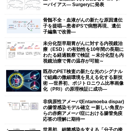
ーバイアス— Surgeryに発表
骨髄不全・血液がんの新たな原因遺伝
子を提唱―患者iPSで病態再現、遺伝
子編集で改善―
未分化型早期胃がんに対する内視鏡治
療（ESD）の有効性を10年間の長期に
わたる経過観察で検証 ～未分化型も内
視鏡治療で胃の温存が可能～
既存のPET検査の新たな光のシグナル
で組織の微細環境を見える化する新技
術 ―世界初、ポジトロニウム比率画像
化（PRI）の原理検証に成功―
非病原性アメーバ(Entamoeba dispar)
の腸管感染モデル確立 ー新しい角度か
らの赤痢アメーバ症における腸管免疫
応答の理解に期待ー
世界初、細菌感染を支える「分子の接