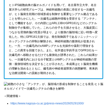
ヒトiPS細胞由来の脳オルガノイドを用いて、名古屋市立大学、名古
屋大学らの研究グループは、神経幹細胞の表面に存在する一次繊毛
が、ヒト脳発生初期の領域形成を制御する重要なシグナル拠点である
ことを明らかにした。一次繊毛は細胞外情報を受容する「アンテナ」
として機能するが、その内部にはARL13BやGPR161などのシグナル
制御分子が集積していた。これらの分子を欠損させると、大脳皮質に
つながる背側終脳の性質が弱まり、より腹側の脳領域に近い特徴へ変
化した。特にGPR161欠損では、発生制御因子であるソニックヘッジ
ホッグシグナルの抑制が解除され、神経幹細胞の腹側化が促進され
た。一方、一次繊毛内のcAMPシグナルを光操作や薬剤で増強する
と、この異常を回復できた。また、化学遺伝学的手法でGPR161を一
次繊毛外へ移動させるだけでも腹側化が誘導された。これらの結果か
ら、一次繊毛内における分子配置とcAMPシグナルが神経幹細胞の背
側・腹側領域性を決定することが示された。本成果はヒト脳発生機構
の理解を深めるとともに、繊毛病や神経発達障害の病態解明、将来的
な治療法開発への貢献が期待される。
＜関連情報＞
https://www.nagoya-cu.ac.jp/press-news/202605291000/