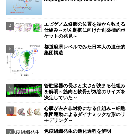
Survive Years Without Food）
エピゲノム修飾の位置を端から数える
仕組み～がん制御に向けた創薬標的ポ
ケットの発見～
都道府県レベルでみた日本人の遺伝的
集団構造
管腔臓器の長さと太さが決まる仕組み
を解明～筋肉と軟骨が気管のサイズを
決定していた～
心臓が左右非対称になる仕組み～細胞
集団運動によるダイナミックな形のリ
モデリング～
免疫組織発生の進化過程を解明