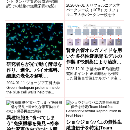
ント タンパク質の合成過程(翻
Colonized Corals — a
2026-07-01 カリフォルニア大学
訳)での植物の無機栄養の感知と
Symbiosis That Fueled
バークレー校（UCB）カリフォ
それに伴うタンパク質合成過程
ルニア大学バークレー校を中心
の変化が分子レベルで解明され
the Growth of the World’s
とする国際研究チームは、サン
まし...
Reefs）
ゴと共生藻類（渦鞭毛藻）がど
のよう...
腎集合管オルガノイドを用
いた多発性嚢胞腎モデルの
作製 iPS創薬により治療薬
研究者らが光で動く酵母を
候補を発見、治験開始へ
2023-12-01 京都大学 iPS細胞研
作り、進化、バイオ燃料、
究所ポイント iPS細胞から作製
細胞の老化を解明
した腎集合管注1オルガイド注2
(Researchers Create
2024-01-11 ジョージア工科大学
を使って、多発性嚢胞腎モデル
Light-Powered Yeast,
Green rhodopsin proteins inside
の作製に成功した 疾患モデ...
the blue cell walls help the...
Providing Insights Into
Evolution, Biofuels,
Cellular Aging)
異種細胞を“食べてしま
ショウジョウバエの無性生
う”免疫機構を発見 −将来
殖遺伝子を特定(Team
的な家畜体内でのヒト臓器