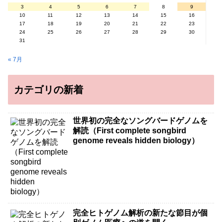
3
4
5
6
7
8
9
10
11
12
13
14
15
16
17
18
19
20
21
22
23
24
25
26
27
28
29
30
31
« 7月
カテゴリの新着
世界初の完全なソングバードゲノムを
解読（First complete songbird
genome reveals hidden biology）
完全ヒトゲノム解析の新たな節目が個