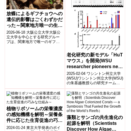
放蝶によるギフチョウへの
遺伝的影響はごくわずかだ
った～関東地方唯一の生息
地で遺伝解析を実施～
2026-06-18 大阪公立大学大阪公
立大学を中心とする研究グルー
プは、関東地方で唯一のギフチ
ョウ生息地である神奈川県石砂
山において、過去に行われた放
老化研究の新モデル「HuT
蝶が個体...
マウス」を開発(WSU
researcher pioneers new
study model with clues to
2025-02-04 ワシントン州立大学
anti-aging)
(WSU)ワシントン州立大学(WSU)
の朱基越教授らの研究チーム
は、老化、寿命、がん研究を加
速させる可能性のある新たな...
植物リボソームの栄養濃度
の感知機構を解明～栄養条
藻類とサンゴの共生進化の
件に応じた生育促進の巧み
起源を解明（Scientists
な仕組み～
2024-01-24 東京大学発表のポイ
Discover How Algae