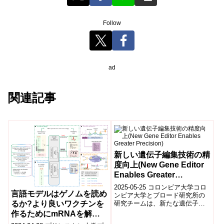
Follow
ad
関連記事
新しい遺伝子編集技術の精
度向上(New Gene Editor
Enables Greater
Precision)
2025-05-25 コロンビア大学コロ
言語モデルはゲノムを読め
ンビア大学とブロード研究所の
研究チームは、新たな遺伝子編
るか?より良いワクチンを
集ツール「evoCAST」を開発し
作るためにmRNAを解読
ました。この技術は、従来の
した。(Can language