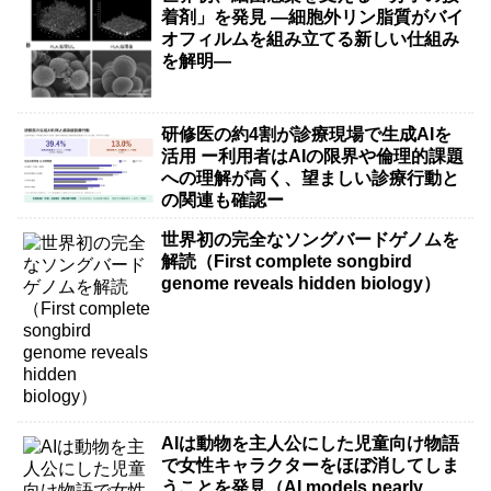
着剤」を発見 ―細胞外リン脂質がバイ
オフィルムを組み立てる新しい仕組み
を解明―
研修医の約4割が診療現場で生成AIを
活用 ー利用者はAIの限界や倫理的課題
への理解が高く、望ましい診療行動と
の関連も確認ー
世界初の完全なソングバードゲノムを
解読（First complete songbird
genome reveals hidden biology）
AIは動物を主人公にした児童向け物語
で女性キャラクターをほぼ消してしま
うことを発見（AI models nearly