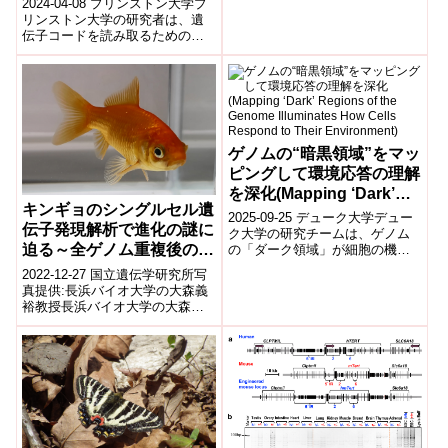
2024-04-08 プリンストン大学プ
CR...
models read the
リンストン大学の研究者は、遺
伝子コードを読み取るための新
genome? This one
しい方法を見つけました。これ
decoded mRNA to make
により、生物学を研究し、医学
better vaccines.)
を改善す...
ゲノムの“暗黒領域”をマッ
ピングして環境応答の理解
を深化(Mapping ‘Dark’
キンギョのシングルセル遺
Regions of the Genome
2025-09-25 デューク大学デュー
伝子発現解析で進化の謎に
Illuminates How Cells
ク大学の研究チームは、ゲノム
迫る～全ゲノム重複後の遺
の「ダーク領域」が細胞の機械
Respond to Their
的環境への応答を制御している
伝子発現パターンの進化を
Environment)
2022-12-27 国立遺伝学研究所写
ことを発見した。研究者らは異
シングルセルレベルで解析
真提供:長浜バイオ大学の大森義
なる硬さ...
裕教授長浜バイオ大学の大森義
～
裕教授・今鉄男特任助教(現在:ウ
ィーン大学シニアリサーチフェ
ロ...