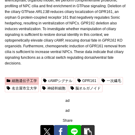
telencephalic organoid model, we perform comprehensive proteomic
profiling of NPC cilia and find enrichment in GTPase signaling. Deletion of
the ciliary GTPase
ARL13B
reduces ciliary localization of GPR161, an
orphan G protein-coupled receptor 161 that negatively regulates Sonic
hedgehog, resulting in ventralization of NPCs.
GPR161
deletion also
induces ventralization. To investigate whether manipulation of ciliary
signaling is sufficient to restore dorsal identity in this context, we
optogenetically elevate ciliary cAMP, rescuing dorsal fate in
GPR161
KO
organoids. Furthermore, chemogenetic induction of GPR161 removal from
cilia is sufficient to increase ventral NPCs. These data indicate that ciliary
signaling functions as a critical switch regulating dorsal/ventral fate
decisions.
細胞遺伝子工学
cAMPシグナル
GPR161
一次繊毛
名古屋市立大学
神経幹細胞
脳オルガノイド
ad
ad
Share