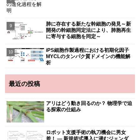
肺に存在する新たな幹細胞の発見～新
開発の幹細胞同定法により、肺胞再生
に寄与する細胞を同定～
iPS細胞作製過程における初期化因子
MYCLのタンパク質ドメインの機能解
析
最近の投稿
アリはどう動き回るのか？ 物理学で迫
る探索の仕組み
ロボット支援手術の執刀機会に男女
差！ — 新規術式導入に潜むジェンダ