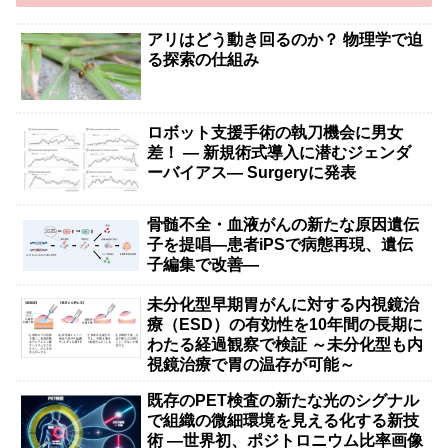
アリはどう動き回るのか？ 物理学で迫
る探索の仕組み
ロボット支援手術の執刀機会に男女
差！ — 新規術式導入に潜むジェンダ
ーバイアス— Surgeryに発表
骨髄不全・血液がんの新たな原因遺伝
子を提唱―患者iPSで病態再現、遺伝
子編集で改善―
未分化型早期胃がんに対する内視鏡治
療（ESD）の有効性を10年間の長期に
わたる経過観察で検証 ～未分化型も内
視鏡治療で胃の温存が可能～
既存のPET検査の新たな光のシグナル
で組織の微細環境を見える化する新技
術 ―世界初、ポジトロニウム比率画像