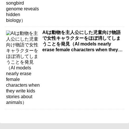
AIは動物を主人公にした児童向け物語
で女性キャラクターをほぼ消してしま
うことを発見（AI models nearly
erase female characters when they
write kids stories about animals）