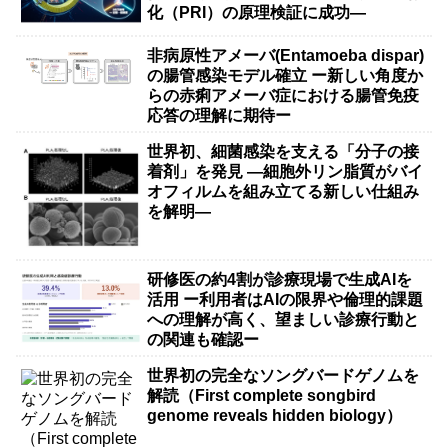
化（PRI）の原理検証に成功―
非病原性アメーバ(Entamoeba dispar)
の腸管感染モデル確立 ー新しい角度か
らの赤痢アメーバ症における腸管免疫
応答の理解に期待ー
世界初、細菌感染を支える「分子の接
着剤」を発見 ―細胞外リン脂質がバイ
オフィルムを組み立てる新しい仕組み
を解明―
研修医の約4割が診療現場で生成AIを
活用 ー利用者はAIの限界や倫理的課題
への理解が高く、望ましい診療行動と
の関連も確認ー
世界初の完全なソングバードゲノムを
解読（First complete songbird
genome reveals hidden biology）