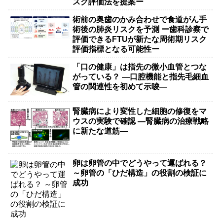
スク評価法を提案ー
術前の奥歯のかみ合わせで食道がん手
術後の肺炎リスクを予測 ー歯科診察で
評価できるFTUが新たな周術期リスク
評価指標となる可能性ー
「口の健康」は指先の微小血管とつな
がっている？ ―口腔機能と指先毛細血
管の関連性を初めて示唆―
腎臓病により変性した細胞の修復をマ
ウスの実験で確認 ―腎臓病の治療戦略
に新たな道筋―
卵は卵管の中でどうやって運ばれる？
～卵管の「ひだ構造」の役割の検証に
成功