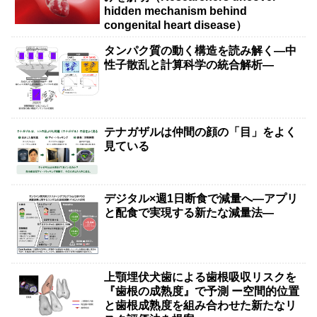
hidden mechanism behind
congenital heart disease）
タンパク質の動く構造を読み解く―中
性子散乱と計算科学の統合解析―
テナガザルは仲間の顔の「目」をよく
見ている
デジタル×週1日断食で減量へ―アプリ
と配食で実現する新たな減量法―
上顎埋伏犬歯による歯根吸収リスクを
『歯根の成熟度』で予測 ー空間的位置
と歯根成熟度を組み合わせた新たなリ