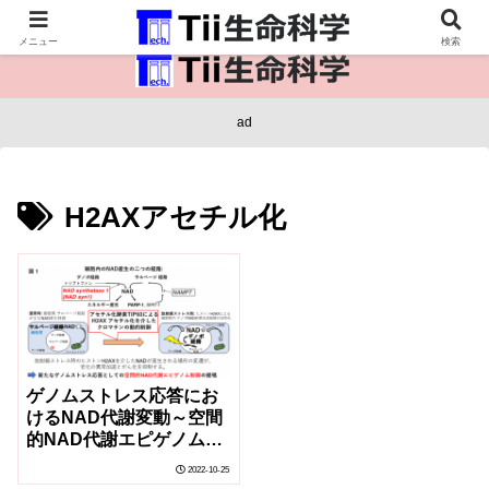
医療保健・生命・生物の情報インフラ。
メニュー
検索
ad
H2AXアセチル化
ゲノムストレス応答にお
けるNAD代謝変動～空間
的NAD代謝エピゲノム制
御の提唱～
2022-10-25