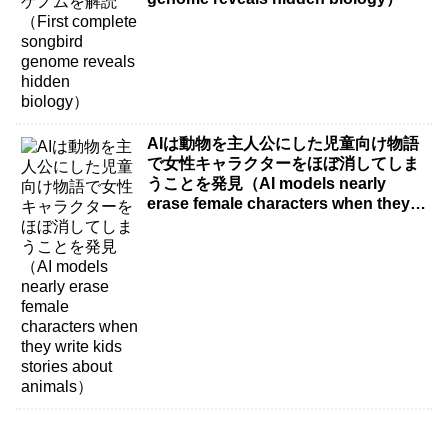
AIは動物を主人公にした児童向け物語
で女性キャラクターをほぼ消してしま
うことを発見（AI models nearly
erase female characters when they
write kids stories about animals）