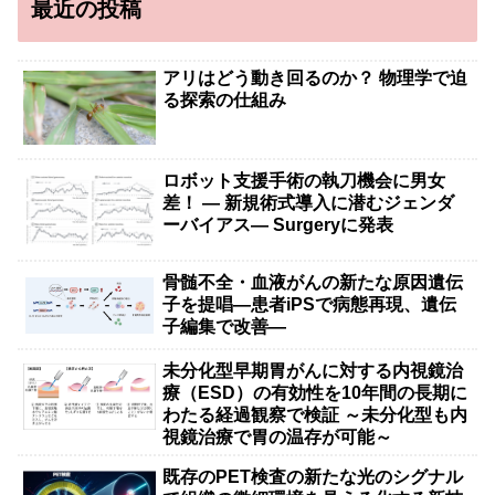
最近の投稿
アリはどう動き回るのか？ 物理学で迫
る探索の仕組み
ロボット支援手術の執刀機会に男女
差！ — 新規術式導入に潜むジェンダ
ーバイアス— Surgeryに発表
骨髄不全・血液がんの新たな原因遺伝
子を提唱―患者iPSで病態再現、遺伝
子編集で改善―
未分化型早期胃がんに対する内視鏡治
療（ESD）の有効性を10年間の長期に
わたる経過観察で検証 ～未分化型も内
視鏡治療で胃の温存が可能～
既存のPET検査の新たな光のシグナル