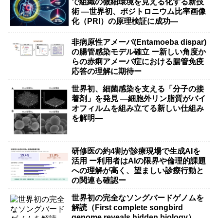
で組織の微細環境を見える化する新技
術 ―世界初、ポジトロニウム比率画像
化（PRI）の原理検証に成功―
非病原性アメーバ(Entamoeba dispar)
の腸管感染モデル確立 ー新しい角度か
らの赤痢アメーバ症における腸管免疫
応答の理解に期待ー
世界初、細菌感染を支える「分子の接
着剤」を発見 ―細胞外リン脂質がバイ
オフィルムを組み立てる新しい仕組み
を解明―
研修医の約4割が診療現場で生成AIを
活用 ー利用者はAIの限界や倫理的課題
への理解が高く、望ましい診療行動と
の関連も確認ー
世界初の完全なソングバードゲノムを
解読（First complete songbird
genome reveals hidden biology）