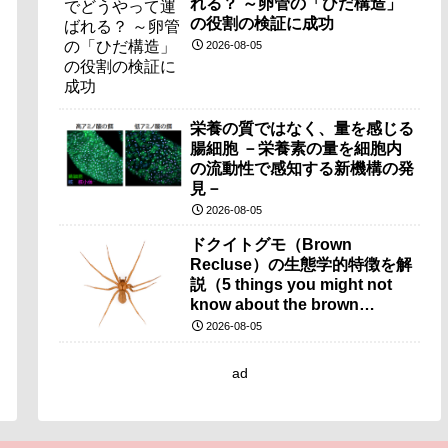
れる？ ～卵管の「ひだ構造」
の役割の検証に成功
2026-08-05
栄養の質ではなく、量を感じる
腸細胞 －栄養素の量を細胞内
の流動性で感知する新機構の発
見－
2026-08-05
ドクイトグモ（Brown
Recluse）の生態学的特徴を解
説（5 things you might not
know about the brown
recluse）
2026-08-05
ad