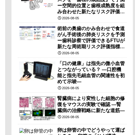
ー空間的位置と歯根成熟度を組
み合わせた新たなリスク評価法
を提案ー
2026-08-05
術前の奥歯のかみ合わせで食道
がん手術後の肺炎リスクを予測
ー歯科診察で評価できるFTUが
新たな周術期リスク評価指標と
なる可能性ー
2026-08-05
「口の健康」は指先の微小血管
とつながっている？ ―口腔機
能と指先毛細血管の関連性を初
めて示唆―
2026-08-05
腎臓病により変性した細胞の修
復をマウスの実験で確認 ―腎
臓病の治療戦略に新たな道筋―
2026-08-05
卵は卵管の中でどうやって運ば