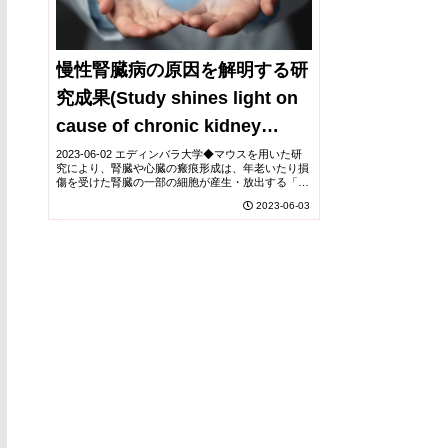
慢性腎臓病の原因を解明する研
究成果(Study shines light on
cause of chronic kidney
disease)
2023-06-02 エディンバラ大学◆マウスを用いた研
究により、腎臓や心臓の瘢痕形成は、年老いたり損
傷を受けた腎臓の一部の細胞が産生・放出する「イ
ンディアンヘッジホッグ(IHH)」というタンパク質
2023-06-03
によって促進されることがわかりました。◆こ...