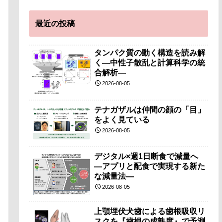
最近の投稿
タンパク質の動く構造を読み解
く―中性子散乱と計算科学の統
合解析―
2026-08-05
テナガザルは仲間の顔の「目」
をよく見ている
2026-08-05
デジタル×週1日断食で減量へ
―アプリと配食で実現する新た
な減量法―
2026-08-05
上顎埋伏犬歯による歯根吸収リ
スクを『歯根の成熟度』で予測