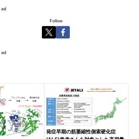
ad
Follow
ad
発症早期の筋萎縮性側索硬化症