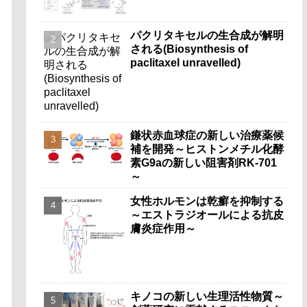
パクリタキセルの生合成が解明
される(Biosynthesis of
paclitaxel unravelled)
鎌状赤血球症の新しい治療薬候
補を開発～ヒストンメチル化酵
素G9aの新しい阻害剤RK-701
～
女性ホルモンは乾癬を抑制する
～エストラジオールによる抗皮
膚炎症作用～
キノコの新しい生理活性物質～