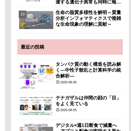
連する遺伝子異常も同時に報告
～
生命の脂質多様性を解明～質量
分析インフォマティクスで複雑
な生命現象の理解に貢献～
最近の投稿
タンパク質の動く構造を読み解
く―中性子散乱と計算科学の統
合解析―
2026-08-05
テナガザルは仲間の顔の「目」
をよく見ている
2026-08-05
デジタル×週1日断食で減量へ