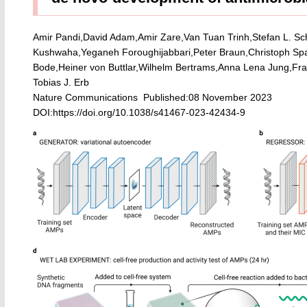
Amir Pandi,David Adam,Amir Zare,Van Tuan Trinh,Stefan L. Sc
Kushwaha,Yeganeh Foroughijabbari,Peter Braun,Christoph Spa
Bode,Heiner von Buttlar,Wilhelm Bertrams,Anna Lena Jung,F
Tobias J. Erb
Nature Communications Published:08 November 2023
DOI:
https://doi.org/10.1038/s41467-023-42434-9