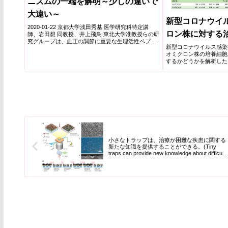
ニズムの一端を解明～少しの違いで
大違い～
新型コロナウイ
2020-01-22 京都大学浅田秀基 医学研究科特定講
ロン株に対する
師、岩田想 同教授、井上飛鳥 東北大学准教授らの研
究グループは、血圧の調節に重要な生理活性ペプチ
新型コロナウイルス感染症(
ドホルモ...
オミクロン株の培養細胞
するかどうかを解析した
ブ・シルガビマブとソト
の感染を阻害することが
レムデシビル、モルヌピ
増殖を抑制することが示
小さなトラップは、治療が困難な疾患に関する
新たな知識を提供することができる。(Tiny
traps can provide new knowledge about difficult-
to-treat diseases)