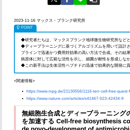
2023-11-16 マックス・プランク研究所
◆研究者たちは、マックスプランク地球微生物研究所など
◆ディープラーニングに基づくアルゴリズムを用いて設計
プラインで迅速かつ費用対効果の高い方法で合成。その結果
病原体に対して広範な活性を示し、細菌が耐性を形成しな
◆この新手法は生体活性ペプチドの迅速で効果的な開発に
<関連情報>
https://www.mpg.de/21130556/1116-terr-cell-free-quest-
https://www.nature.com/articles/s41467-023-42434-9
無細胞生合成とディープラーニング
を加速する Cell-free biosynthesis com
de novo-development of antimicrobi