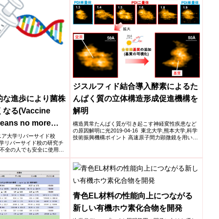
ジスルフィド結合導入酵素によるた
的な進歩により菌株
んぱく質の立体構造形成促進機構を
る(Vaccine
解明
eans no more
構造異常たんぱく質が引き起こす神経変性疾患など
の原因解明に光2019-04-16 東北大学,熊本大学,科学
ォルニア大学リバーサイド校
技術振興機構ポイント 高速原子間力顕微鏡を用いた
大学リバーサイド校の研究チ
観察...
不全の人でも安全に使用で
青色EL材料の性能向上につながる
新しい有機ホウ素化合物を開発