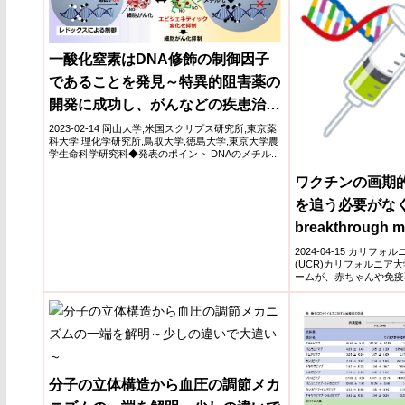
一酸化窒素はDNA修飾の制御因子
であることを発見～特異的阻害薬の
開発に成功し、がんなどの疾患治療
薬としての応用に期待～
2023-02-14 岡山大学,米国スクリプス研究所,東京薬
科大学,理化学研究所,鳥取大学,徳島大学,東京大学農
学生命科学研究科◆発表のポイント DNAのメチル...
ワクチンの画期
を追う必要がなくな
breakthrough m
chasing strains)
2024-04-15 カリフ
(UCR)カリフォルニア
ームが、赤ちゃんや免疫
きる新しい...
分子の立体構造から血圧の調節メカ