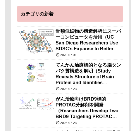
カテゴリの新着
骨類似鉱物の構造解析にスーパ
ーコンピュータを活用（UC
San Diego Researchers Use
SDSC’s Expanse to Better
Understand Bone-Like
2026-07-31
Minerals）
てんかん治療標的となる脳タン
パク質構造を解明（Study
Reveals Structure of Brain
Protein and Identifies
Potential Drug Target for
2026-07-23
Epilepsy Research）
がん治療向けBRD9標的
PROTAC分解剤を開発
（Researchers Develop Two
BRD9-Targeting PROTAC
Degraders for Cancer
2026-07-23
Therapy）