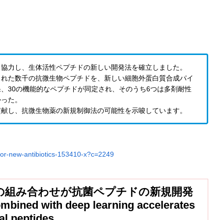
と協力し、生体活性ペプチドの新しい開発法を確立しました。
された数千の抗微生物ペプチドを、新しい細胞外蛋白質合成パイ
、30の機能的なペプチドが同定され、そのうち6つは多剤耐性
かった。
貢献し、抗微生物薬の新規制御法の可能性を示唆しています。
for-new-antibiotics-153410-x?c=2249
の組み合わせが抗菌ペプチドの新規開発
bined with deep learning accelerates
al peptides