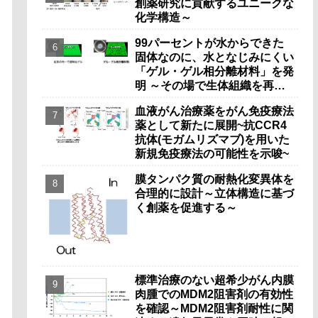
創薬研究に貢献するユニークな
化学構造～
99パーセントが水からできた
固体なのに、水となじみにくい
「ゲル・ゲル相分離材料」を発
明 ～その場で生体組織を再生
することができる革新的な足場
血液がん治療薬をがん免疫療法
材料の可能性～
薬として新たに展開~抗CCR4
抗体(モガムリズマブ)を用いた
新規免疫療法の可能性を示唆~
膜タンパク質の耐熱化変異体を
合理的に設計～立体構造に基づ
く創薬を促進する～
標準治療のない超希少がん内膜
肉腫でのMDM2阻害剤の有効性
を確認～MDM2阻害剤耐性に関