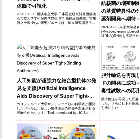
結核菌の増殖制
体脳で可視化
の基質特異性の
2020-01-21 横浜市立大学,日本医療研究開発機構横
薬剤開発へ期待
浜市立大学学術院医学群生理学 高橋琢哉教授、宮﨑
智之准教授らの研究グループは、国立研究開発法人
2024-03-15 東京大
日本...
(Mycobacterium tub
移RNA(tRNA)を不活性化し
胆汁輸送を再現
人工知能が超強力な結合型抗体の発
ドの開発に成功
見を支援(Artificial Intelligence
毒性試験への応
Aids Discovery of Super Tight-
胆汁輸送を再現した肝臓
Binding Antibodies)
した。さらにヒト肝細胞
カリフォルニア大学サンディエゴ校の科学者が開発
も成功した。
したツールは、新しい抗体医薬の開発を加速させる
可能性があります。Tools developed by UC San...