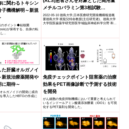
(ALS)患者さんを対象とした高用量
御に関わるトキシン
メチルコバラミン第3相試験
分子機構解明～新規
(JETALS)のご報告～症状の進行抑
2022-05-10 徳島大学,日本医療研究開発機構報道概
～
要徳島大学 梶龍兒特命教授(主任研究者)、徳島大学
制効果が示されました～
大学院医歯薬学研究部医学域臨床神経科学分野 和泉
学発表のポイント◆結核菌
唯信...
erculosis)が保有する、自身の転
...
した肝臓オルガノイ
免疫チェックポイント阻害薬の治療
～新規治療薬開発や
効果をPET画像診断で予測する技術
用に期待～
を開発
オルガノイドの開発に成功
を導入したHBTOの作成に
がん細胞の免疫抑制機構において重要と考えられて
いるインドールアミン酸素添加酵素（IDO1）を可視
化するPET薬剤を開発した。