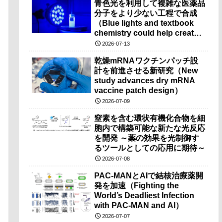
青色光を利用して複雑な医薬品
分子をより少ない工程で合成
（Blue lights and textbook
chemistry could help create
complex drugs in fewer
2026-07-13
steps）
乾燥mRNAワクチンパッチ設
計を前進させる新研究（New
study advances dry mRNA
vaccine patch design）
2026-07-09
窒素を含む環状有機化合物を細
胞内で構築可能な新たな光反応
を開発 ～薬の効果を光制御す
るツールとしての応用に期待～
2026-07-08
PAC-MANとAIで結核治療薬開
発を加速（Fighting the
World’s Deadliest Infection
with PAC-MAN and AI）
2026-07-07