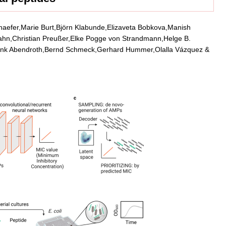
haefer,Marie Burt,Björn Klabunde,Elizaveta Bobkova,Manish
hn,Christian Preußer,Elke Pogge von Strandmann,Helge B.
rank Abendroth,Bernd Schmeck,Gerhard Hummer,Olalla Vázquez &