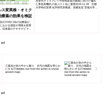
次世代ディスプレイや照明装置の開発に向けた優れ
た青色有機ELの低コスト化に展望2019-11-28 京都
大学時任宣博 化学研究所教授、吾郷友宏 茨城大学准
ルス変異株・オミク
教授、...
治療薬の効果を検証
COVID-19)の治療薬が、
における感染や増殖を阻害
。抗体薬のチキサゲビマ
ロビマブは、オミクロン株
示された。抗ウイルス薬の
ラビルは、オミクロン株の
ad
された。
三葉虫が灰の中から蘇り、古代の地図を明らか
にする(Trilobites rise from the ashes to reveal
ancient map)
ad