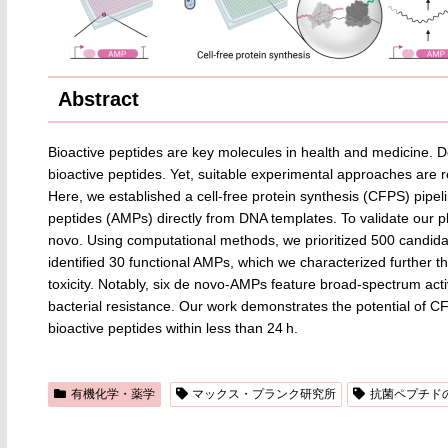
Abstract
Bioactive peptides are key molecules in health and medicine. D
bioactive peptides. Yet, suitable experimental approaches are r
Here, we established a cell-free protein synthesis (CFPS) pipeli
peptides (AMPs) directly from DNA templates. To validate our 
novo. Using computational methods, we prioritized 500 candid
identified 30 functional AMPs, which we characterized further t
toxicity. Notably, six de novo-AMPs feature broad-spectrum act
bacterial resistance. Our work demonstrates the potential of C
bioactive peptides within less than 24 h.
有機化学・薬学
マックス・プランク研究所
抗菌ペプチド