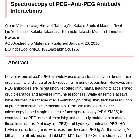
Spectroscopy of PEG–Anti-PEG Antibody
Interactions
Glenn Villena Latag,Hiroyuki Tahara,Airi Katase,Shoichi Maeda,Yiwei
Liu,Yoshimitsu Kakuta,Takamasa Teramoto,Takeshi Mori,and Tomohiro
Hayashi
ACS Applied Bio Materials Published January: 20, 2026
DOI:https://doi.org/10.1021/acsabm.5c01967
Abstract
Poly(ethylene glycol) (PEG) is widely used as a stealth polymer to enhance
drug stability and circulation by reducing immune recognition. However, anti-
PEG antibodies are increasingly reported in humans, leading to accelerated
drug clearance and adverse immune responses. While ensemble assays
have clarified the scheme of PEG–antibody binding, they lack the resolution
to probe molecular-scale mechanics. Here, we used atomic force
microscopy-based single-molecule force spectroscopy (AFM-SMFS) to
examine how PEG terminal chemistry and antibody maturation modulate
these interactions. Methoxy- (m-PEG) and hydroxy-terminated PEG (HO-
PEG) were tested against Fv-clasps from two anti-PEG IgMs: the naïve IgM
M9 and the affinity-matured IgM M11. M11 bound PEG more strongly and at