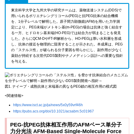
東京科学大学
と
九州大学
の研究チームは、薬物送達システム(DDS)で
用いられるポリエチレングリコール(PEG)と抗PEG抗体の結合機構
を、1分子レベルで解明した。原子間力顕微鏡(AFM)を用いた力学測
定により、PEG末端がメトキシ基(m-PEG)の場合は抗体と強く結合す
る一方、ヒドロキシ基末端(HO-PEG)では結合力が弱まることを発見
した。さらにQCM-DやFT-IR解析から、HO-PEGは厚い水和層を形成
し、抗体の接近を物理的に阻害することが示された。本成果は、PEG
の「ステルス性」が破られる分子要因を明らかにし、副作用が少なく
薬効が持続する次世代DDS製剤やナノメディシン設計への重要な指針
を与える。
図1. ナイーブ・成熟抗体と末端基の異なるPEG鎖の相互作用の模式図
<関連情報>
https://www.isct.ac.jp/ja/news/5x0y59vrf46h
https://pubs.acs.org/doi/10.1021/acsabm.5c01967
PEG-抗PEG抗体相互作用のAFMベース単分子
力分光法 AFM-Based Single-Molecule Force