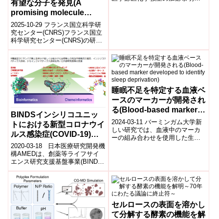
有望な分子を発見(A
教授と末松誠客員教授らのグル
promising molecule
ープは、東京医科大学の半田宏
特...
against chemotherapy-
2025-10-29 フランス国立科学研
induced neuropathies)
究センター(CNRS)フランス国立
科学研究センター(CNRS)の研究
チームは、抗がん剤治療によっ
て引き起こされる末梢神経...
睡眠不足を特定する血液ベ
ースのマーカーが開発され
る(Blood-based marker
BINDSインシリコユニッ
developed to identify
2024-03-11 バーミンガム大学新
トにおける新型コロナウイ
sleep deprivation)
しい研究では、血液中のマーカ
ルス感染症(COVID-19)関
ーの組み合わせを使用した生体
連研究について
マーカーが、実験室での条件下
2020-03-18 日本医療研究開発機
で24時間以上起きていた人を正
構AMEDは、創薬等ライフサイ
確に予...
エンス研究支援基盤事業(BINDS)
のインシリコユニットのプラッ
トフォームを活用し、「...
セルロースの表面を溶かし
て分解する酵素の機能を解