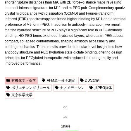
shorter rupture distances than M9, with 2D force–distance maps revealing
the most intense signatures for M11 and m-PEG pair. Complementary quartz
crystal microbalance with dissipation (QCM-D) and Fourier-transform
infrared (FTIR) spectroscopy confirmed higher binding by M11 and a terminal
preference of M9 for m-PEG. In addition to antibody maturation, we report
that the hydrated structure of PEG plays a significant role in PEG–antibody
binding. HO-PEG forms extended, hydrated layers, whereas m-PEG adopts
compact, collapsed conformations, shaping antibody accessibility and
binding mechanics. These results provide molecular-level insight into how
antibody structure and PEG hydration state dictate binding, offering design
principles for PEGylated therapeutics with reduced immunogenicity and
improved performance.
有機化学・薬学
AFM単一分子測定
DDS製剤
​ポリエチレングリコール
ナノメディシン
抗PEG抗体
東京科学大学
ad
ad
Share