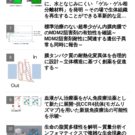
に、水となじみにくい 「ゲル・ゲル相
分離材料」を発明 ～その場で生体組織
を再生することができる革新的な足場
材料の可能性～
標準治療のない超希少がん内膜肉腫で
のMDM2阻害剤の有効性を確認～
MDM2阻害剤耐性に関連する遺伝子異
常も同時に報告～
膜タンパク質の耐熱化変異体を合理的
に設計～立体構造に基づく創薬を促進
する～
血液がん治療薬をがん免疫療法薬とし
て新たに展開~抗CCR4抗体(モガムリ
ズマブ)を用いた新規免疫療法の可能性
を示唆~
生命の脂質多様性を解明～質量分析イ
ンフォマティクスで複雑な生命現象の