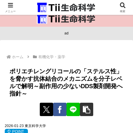
医療保健・生命・生物の情報インフラ。
メニュー
検索
ad
ホーム
有機化学・薬学
ポリエチレングリコールの「ステルス性」
を脅かす抗体結合のメカニズムを分子レベ
ルで解明～副作用の少ないDDS製剤開発へ
指針～
2026-01-23 東京科学大学