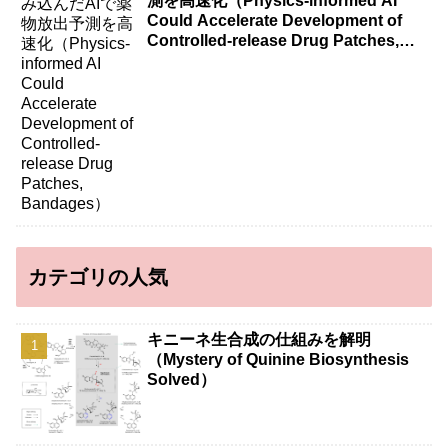
測を高速化（Physics-informed AI
Could Accelerate Development of
Controlled-release Drug Patches,
Bandages）
カテゴリの人気
キニーネ生合成の仕組みを解明
（Mystery of Quinine Biosynthesis
Solved）