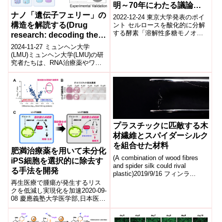
明～70年にわたる議論に
ナノ「遺伝子フェリー」の
終止符～
2022-12-24 東京大学発表のポイ
構造を解読する(Drug
ント セルロースを酸化的に分解
する酵素「溶解性多糖モノオキ
research: decoding the
シゲナーゼ(LPMO)」が、どのよ
structure of nano ‘gene
2024-11-27 ミュンヘン大学
うに他の酵素の反応性を高め
ferries’)
(LMU)ミュンヘン大学(LMU)の研
る...
究者たちは、RNA治療薬やワク
チンを標的細胞に届けるカチオ
ン性ポリマーの分子レベルで
の...
プラスチックに匹敵する木
材繊維とスパイダーシルク
を組合せた材料
肥満治療薬を用いて未分化
(A combination of wood fibres
iPS細胞を選択的に除去す
and spider silk could rival
る手法を開発
plastic)2019/9/16 フィンラ...
再生医療で腫瘍が発生するリス
クを低減し実現化を加速2020-09-
08 慶應義塾大学医学部,日本医療
研究開発機構慶應義塾大学医学
部循環器内科学教室の遠山周吾