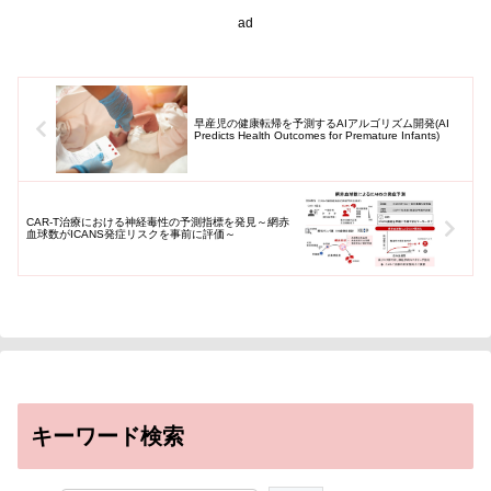
スホ...
ad
早産児の健康転帰を予測するAIアルゴリズム開発(AI
Predicts Health Outcomes for Premature Infants)
CAR-T治療における神経毒性の予測指標を発見～網赤
血球数がICANS発症リスクを事前に評価～
キーワード検索