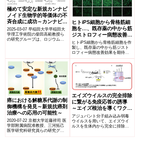
特任...
極めて安定な新規カンナビ
ノイド生物学的等価体の不
斉合成に成功～カンナビノ
ヒトiPS細胞から骨格筋細
イドの医薬的応用へ期待～
胞を…、既存薬の中から筋
2025-03-07 早稲田大学​早稲田大
学理工学術院の柴田高範教授ら
ジストロフィー病態改善効
の研究グループは、ロジウム触
果を期待できる化合物
ヒトiPS細胞から骨格筋細胞を作
媒を用いた1,7-エンインと非対称
製し、既存薬の中から筋ジスト
アルキンの付加環化反応を開
ロフィー病態改善効果を期待で
発...
きる化合物を見出すことに成功
2019-07-01 京都大学iPS研究所
ポ...
エイズウイルスの完全排除
癌における解糖系代謝の制
に繋がる免疫応答の誘導
御機構を発見～新規抗癌剤
～エイズ根治を導くワクチ
治療への応用の可能性～
ン療法の開発～
アジュバント分子組み込み弱毒
2020-07-22 京都大学近藤祥司 医
ウイルスを用いて、エイズウイ
学部附属病院准教授、三河拓己
ルスを生体内から完全に排除す
医学研究科研究員らの研究グル
ることに成功しました。
ープは、発癌における解糖系代
謝亢進において、解糖系酵素ホ