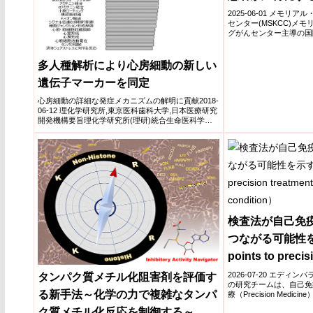
ることができる(A
2025-06-01 メモ
センター(MSKCC)メ
Immunotherapy 
グがんセンター主導の国際第
Treatment Befor
多人種解析により心房細動の新しい
Surgery Helps G
遺伝子マーカーを同定
Gastroesophage
Patients Live L
心房細動の詳細な発症メカニズムの解明に貢献2018-
06-12 理化学研究所,東京医科歯科大学,日本医療研究
Cancer Recurre
開発機構要旨理化学研究所(理研)統合生命医科学研
究セ...
検査法が自己免
つながる可能性を
points to precis
autoimmune co
2026-07-20 エデ
タンパク質メチル化阻害剤を評価す
の研究チームは、自己免
る新手法～化学の力で複雑なタンパ
療（Precision Medici
ク質メチル化反応を制御する～