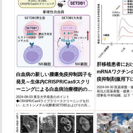
肝移植患者における
mRNAワクチン
白血病の新しい腫瘍免疫抑制因子を
疫抑制剤服用下
発見～生体内CRISPR/Cas9スクリ
加接種の重要性
2024-04-30 医薬
ーニングによる白血病治療標的の同
発法人医薬基盤・健康・
理事長:中村祐輔、以下「
定～
2024-08-03 東京大学発表のポイント
難...
◆CRISPR/Cas9ライブラリースクリーニングを行
い、ヒストンメチル化酵素SETDB1およびその共因
子(ATF7...