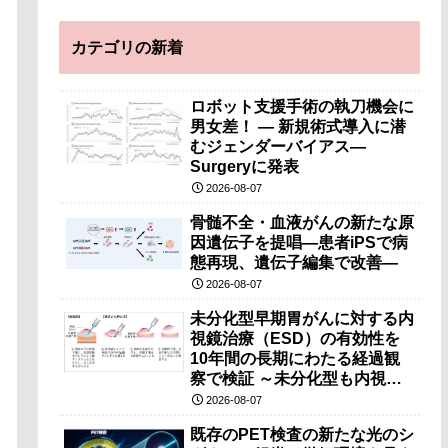
カテゴリの新着
ロボット支援手術の執刀機会に
男女差！ — 新規術式導入に潜
むジェンダーバイアス—
Surgeryに発表
2026-08-07
骨髄不全・血液がんの新たな原
因遺伝子を提唱―患者iPSで病
態再現、遺伝子編集で改善―
2026-08-07
未分化型早期胃がんに対する内
視鏡治療（ESD）の有効性を
10年間の長期にわたる経過観
察で検証 ～未分化型も内視鏡
治療で胃の温存が可能～
2026-08-07
既存のPET検査の新たな光のシ