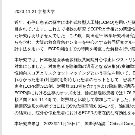
2023-11-21 京都大学
近年、心停止患者の蘇生に体外式膜型人工肺(ECMO)を用いた蘇生、ECPR(Extr
目されています。これまで複数の研究でECPRと予後との関連
た研究はありませんでした。この度、岡田遥平 医学研究科研究
らを含む、大阪の救命救急センターを中心とする共同研究グル
計手法を用いて、ECPR開始までの時間を考慮した解析を行い
本研究では、日本救急医学会多施設共同院外心停止レジストリ(J
対象にしました。対象患者を除細動の適応となる波形(心室細動
性傾向スコアとリスクセットマッチングという手法を用いて、ECP
れなかった患者(対照群)を対応した患者のセットとして、患者の
患者(ECPR群:913例、対照群:913例を含む)および除細動が適応
ECPR群における生存のオッズ比は、除細動適応患者では1.76 [95%
頼区間:2.53–11.43] で、対照群と比較して増加していま
動適応波形の患者では1.11 [95%信頼区間:0.82–1.49]、除細動の
の結果は、院外心停止患者におけるECPRの潜在的な有効性を
本研究成果は、2023年11月15日に、国際学術誌「Critical 