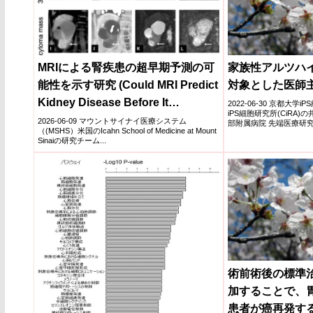
MRIによる腎疾患の超早期予測の可
家族性アルツハ
能性を示す研究 (Could MRI Predict
対象とした医師主
Kidney Disease Before It
2022-06-30 京都大学
iPS細胞研究所(CiRA
Develops? Award-Winning Study
2026-06-09 マウントサイナイ医療システム
部附属病院 先端医療研究開発
（(MSHS）米国のIcahn School of Medicine at Mount
Suggests New Possibilities)
Sinaiの研究チーム...
術前術後の標準
加することで、
患者が癌再発す