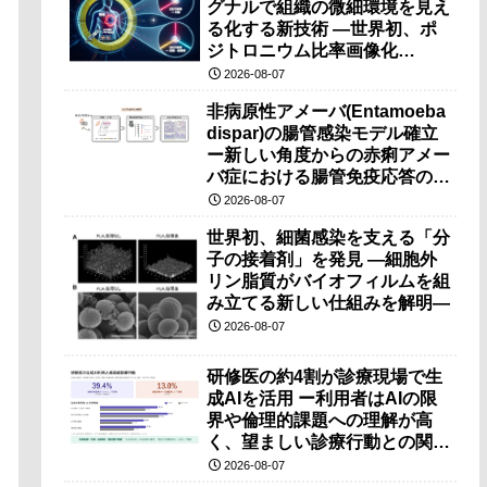
グナルで組織の微細環境を見え
る化する新技術 ―世界初、ポ
ジトロニウム比率画像化
（PRI）の原理検証に成功―
2026-08-07
非病原性アメーバ(Entamoeba
dispar)の腸管感染モデル確立
ー新しい角度からの赤痢アメー
バ症における腸管免疫応答の理
解に期待ー
2026-08-07
世界初、細菌感染を支える「分
子の接着剤」を発見 ―細胞外
リン脂質がバイオフィルムを組
み立てる新しい仕組みを解明―
2026-08-07
研修医の約4割が診療現場で生
成AIを活用 ー利用者はAIの限
界や倫理的課題への理解が高
く、望ましい診療行動との関連
も確認ー
2026-08-07