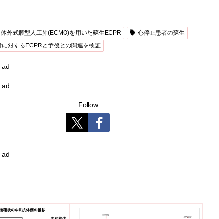
体外式膜型人工肺(ECMO)を用いた蘇生ECPR
心停止患者の蘇生
者に対するECPRと予後との関連を検証
ad
ad
Follow
ad