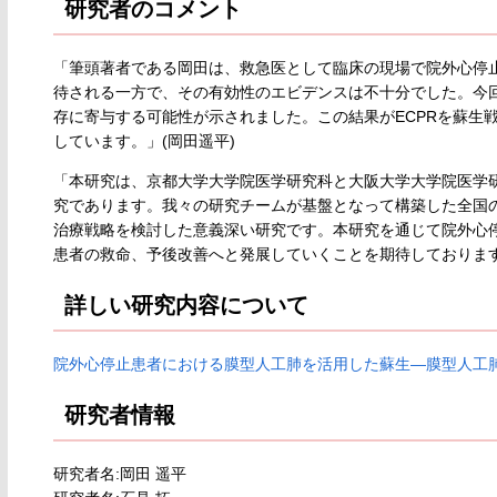
研究者のコメント
「筆頭著者である岡田は、救急医として臨床の現場で院外心停止
待される一方で、その有効性のエビデンスは不十分でした。今回
存に寄与する可能性が示されました。この結果がECPRを蘇生
しています。」(岡田遥平)
「本研究は、京都大学大学院医学研究科と大阪大学大学院医学
究であります。我々の研究チームが基盤となって構築した全国の
治療戦略を検討した意義深い研究です。本研究を通じて院外心
患者の救命、予後改善へと発展していくことを期待しております
詳しい研究内容について
院外心停止患者における膜型人工肺を活用した蘇生―膜型人工
研究者情報
研究者名:岡田 遥平