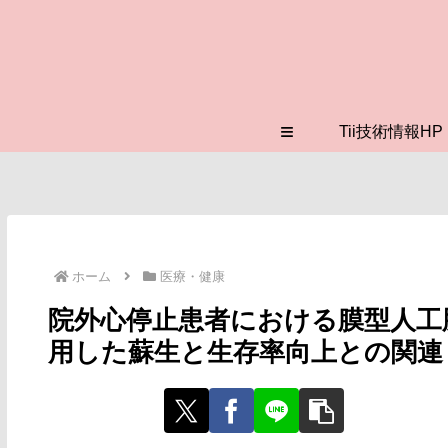
≡
Tii技術情報HP
ホーム
医療・健康
院外心停止患者における膜型人工
用した蘇生と生存率向上との関連