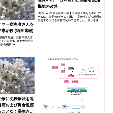
嗅覚VRゲームを用いた高齢者認知
機能の改善
2025-04-22 東京科学大学東京科学大学などの研究チ
ームは、嗅覚VRゲームを用いて高齢者の認知機能を
改善する手法を世界で初めて提案した。香りを発生
させる嗅...
イマー病患者さんを
導治験 (結果速報)
iPS細胞研究所1. 要旨京都大学
)の井上治久 教授(京都大学医学
機構(iA...
治療に免疫療法を追
胃癌および胃食道癌
ることなく長生きす