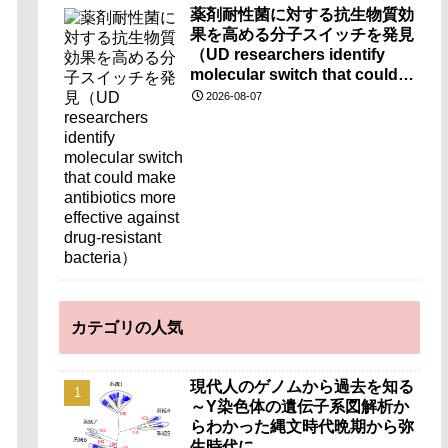
薬剤耐性菌に対する抗生物質効
果を高める分子スイッチを発見
（UD researchers identify
molecular switch that could
make antibiotics more
2026-08-07
effective against drug-
resistant bacteria）
カテゴリの人気
現代人のゲノムから過去を知る
～Y染色体の遺伝子系図解析か
らわかった縄文時代晩期から弥
生時代に…