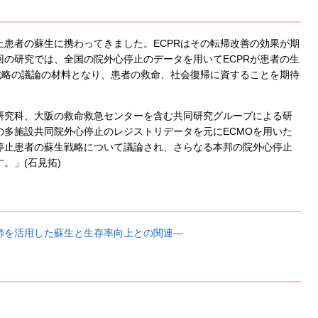
患者の蘇生に携わってきました。ECPRはその転帰改善の効果が期
の研究では、全国の院外心停止のデータを用いてECPRが患者の生
戦略の議論の材料となり、患者の救命、社会復帰に資することを期待
研究科、大阪の救命救急センターを含む共同研究グループによる研
多施設共同院外心停止のレジストリデータを元にECMOを用いた
停止患者の蘇生戦略について議論され、さらなる本邦の院外心停止
。」(石見拓)
肺を活用した蘇生と生存率向上との関連―