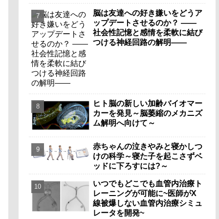
脳は友達への好き嫌いをどうア
ップデートさせるのか？ ――
社会性記憶と感情を柔軟に結び
つける神経回路の解明――
ヒト脳の新しい加齢バイオマー
カーを発見～脳萎縮のメカニズ
ム解明へ向けて～
赤ちゃんの泣きやみと寝かしつ
けの科学～寝た子を起こさずベ
ッドに下ろすには?～
いつでもどこでも血管内治療ト
レーニングが可能に~医師がX
線被爆しない血管内治療シミュ
レータを開発~