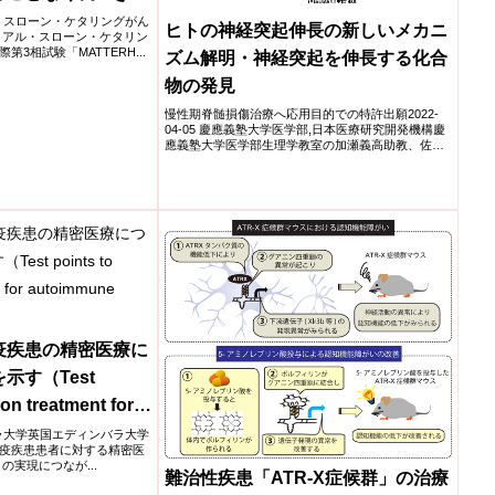
dding
リアル・スローン・ケタリングがん
ヒトの神経突起伸長の新しいメカニ
モリアル・スローン・ケタリン
to Standard
3相試験「MATTERH...
ズム解明・神経突起を伸長する化合
e and After
物の発見
astric and
慢性期脊髄損傷治療へ応用目的での特許出願2022-
al Cancer
04-05 慶應義塾大学医学部,日本医療研究開発機構慶
應義塾大学医学部生理学教室の加瀬義高助教、佐藤
onger Without
月花(大学...
nce)
疫疾患の精密医療に
示す（Test
ion treatment for
ndition）
ィンバラ大学英国エディンバラ大学
疫疾患患者に対する精密医
ne）の実現につなが...
難治性疾患「ATR-X症候群」の治療