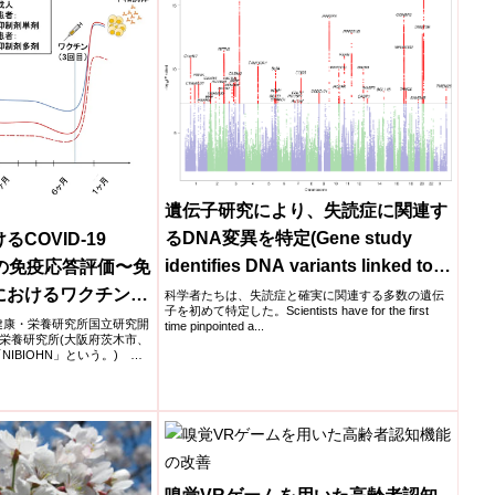
遺伝子研究により、失読症に関連す
るDNA変異を特定(Gene study
COVID-19
identifies DNA variants linked to
の免疫応答評価〜免
dyslexia)
におけるワクチン追
科学者たちは、失読症と確実に関連する多数の遺伝
子を初めて特定した。Scientists have for the first
〜
基盤・健康・栄養研究所国立研究開
time pinpointed a...
栄養研究所(大阪府茨木市、
NIBIOHN」という。)