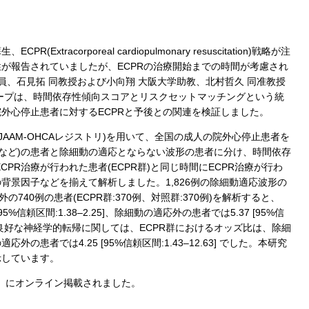
acorporeal cardiopulmonary resuscitation)戦略が注
性が報告されていましたが、ECPRの治療開始までの時間が考慮され
員、石見拓 同教授および小向翔 大阪大学助教、北村哲久 同准教授
ープは、時間依存性傾向スコアとリスクセットマッチングという統
院外心停止患者に対するECPRと予後との関連を検証しました。
AAM-OHCAレジストリ)を用いて、全国の成人の院外心停止患者を
など)の患者と除細動の適応とならない波形の患者に分け、時間依存
R治療が行われた患者(ECPR群)と同じ時間にECPR治療が行わ
背景因子などを揃えて解析しました。1,826例の除細動適応波形の
外の740例の患者(ECPR群:370例、対照群:370例)を解析すると、
信頼区間:1.38–2.25]、除細動の適応外の患者では5.37 [95%信
した。良好な神経学的転帰に関しては、ECPR群におけるオッズ比は、除細
適応外の患者では4.25 [95%信頼区間:1.43–12.63] でした。本研究
示しています。
Care」にオンライン掲載されました。