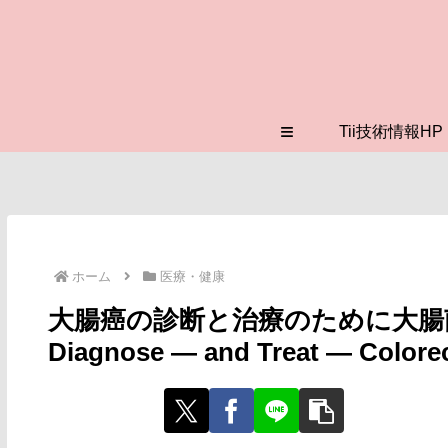
≡
Tii技術情報HP
ホーム
医療・健康
大腸癌の診断と治療のために大腸菌を改変す
Diagnose ― and Treat ― Colorec