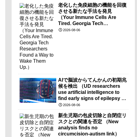
老化した免疫細胞の機能を回復
させる新たな手法を発見
（Your Immune Cells Are
Tired. Georgia Tech
Researchers Found a Way to
2026-08-06
Wake Them Up.）
AIで脳波からてんかんの初期兆
候を検出 （UD researchers
use artificial intelligence to
find early signs of epilepsy in
brain-wave recordings）
2026-08-06
新生児期の包皮切除と自閉症リ
スクとの関連を否定 （New
analysis finds no
circumcision-autism link）