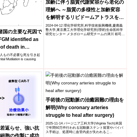
加齢に伴う脂質代謝変容から老化の
理解へ ～脂質の多様性と加齢変容
を解明するリピドームアトラスを構
築～
2024-04-12 理化学研究所,科学技術振興機構,慶應義
塾大学,東京農工大学理化学研究所(理研)生命医科学
諸国の主要な死因で
研究センター メタボローム研究チームの津川 裕司
...
identified as
of death in
s)
人もの不必要な死を引き起
Mutilation is causing
手術後の冠動脈の治癒困難の理由を
解明(Why coronary arteries
struggle to heal after surgery)
2025-11-14 バージニア工科大学(Virginia Tech)米国
を若返らせ、強い抗
で年間60万件行われる冠動脈ステント留置やバイパ
ス手術は、処置時に血管内皮が失われるこ...
T細胞の作製に成功