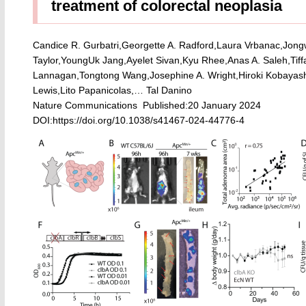
treatment of colorectal neoplasia
Candice R. Gurbatri,Georgette A. Radford,Laura Vrbanac,Jon
Taylor,YoungUk Jang,Ayelet Sivan,Kyu Rhee,Anas A. Saleh,Tif
Lannagan,Tongtong Wang,Josephine A. Wright,Hiroki Kobayas
Lewis,Lito Papanicolas,… Tal Danino
Nature Communications Published:20 January 2024
DOI:
https://doi.org/10.1038/s41467-024-44776-4