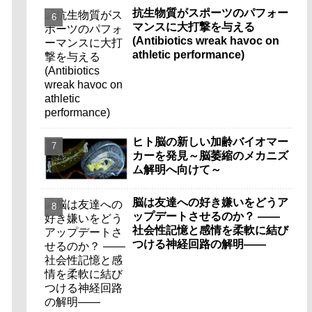
抗生物質がスポーツのパフォー
マンスに大打撃を与える
(Antibiotics wreak havoc on
athletic performance)
ヒト脳の新しい加齢バイオマー
カーを発見～脳萎縮のメカニズ
ム解明へ向けて～
脳は友達への好き嫌いをどうア
ップデートさせるのか？ ――
社会性記憶と感情を柔軟に結び
つける神経回路の解明――