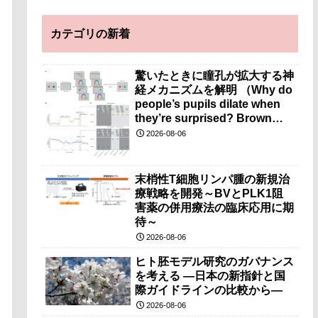
カテゴリの新着
驚いたときに瞳孔が拡大する神
経メカニズムを解明 （Why do
people’s pupils dilate when
they’re surprised? Brown
researchers explain）
2026-08-06
末梢性T細胞リンパ腫の新規治
療戦略を開発～BVとPLK1阻
害薬の併用療法の臨床応用に期
待～
2026-08-06
ヒト胚モデル研究のガバナンス
を考える ―日本の新指針と国
際ガイドラインの比較から―
2026-08-06