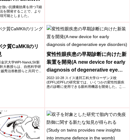
せ強い抗腫瘍効果を持つT細
法を開発することで、より
実現可能としました。
ク質CaMKIIのリ
見
変性性眼疾患の早期診断に向けた新
装置を開発(A new device for early
所金沢大学WPI-NanoLSI/新
幹大教授らは、自然科学研
diagnosis of degenerative eye
越秀治准教授らと共同で...
disorders)
2022-10-28 スイス連邦工科大学ローザンヌ校
(EPFL)EPFLの研究室では、いくつかの変性性眼疾
患の診断に使用できる眼科用機器を開発した。この
試作機は...