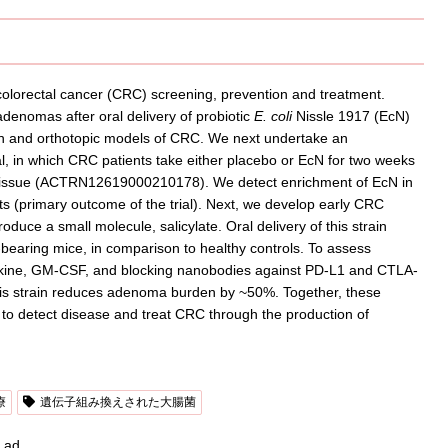
colorectal cancer (CRC) screening, prevention and treatment.
 adenomas after oral delivery of probiotic
E. coli
Nissle 1917 (EcN)
on and orthotopic models of CRC. We next undertake an
rial, in which CRC patients take either placebo or EcN for two weeks
al tissue (ACTRN12619000210178). We detect enrichment of EcN in
ts (primary outcome of the trial). Next, we develop early CRC
oduce a small molecule, salicylate. Oral delivery of this strain
a-bearing mice, in comparison to healthy controls. To assess
ytokine, GM-CSF, and blocking nanobodies against PD-L1 and CTLA-
 this strain reduces adenoma burden by ~50%. Together, these
m to detect disease and treat CRC through the production of
療
遺伝子組み換えされた大腸菌
ad