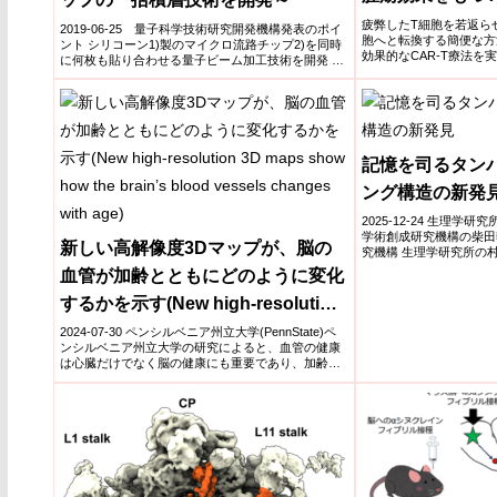
疲弊したT細胞を若返ら
2019-06-25 量子科学技術研究開発機構発表のポイ
胞へと転換する簡便な方
ント シリコーン1)製のマイクロ流路チップ2)を同時
効果的なCAR-T療法を
に何枚も貼り合わせる量子ビーム加工技術を開発 マ
イク...
記憶を司るタンパ
ング構造の新発
2025-12-24 生理学研究
学術創成研究機構の柴田
新しい高解像度3Dマップが、脳の
究機構 生理学研究所の村
血管が加齢とともにどのように変化
するかを示す(New high-resolution
3D maps show how the brain’s
2024-07-30 ペンシルベニア州立大学(PennState)ペ
ンシルベニア州立大学の研究によると、血管の健康
blood vessels changes with age)
は心臓だけでなく脳の健康にも重要であり、加齢
に...