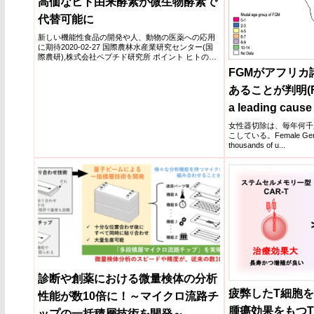
高価なヒト由来酵素が微生物酵素で
代替可能に
新しい機能性食品の開発や人、動物の医薬への応用
に期待2020-02-27 国際農林水産業研究センター(国
際農研),株式会社ペプチド研究所 ポイント ヒトの血
圧調...
FGMがアフリカ
あることが判明(FGM 
a leading cause 
African countrie
女性器切除は、毎年何千
こしている。Female Genital 
thousands of u...
診断や創薬における微量検体の分析
疲弊したT細胞
性能が数10倍に！～マイクロ流路チ
腫瘍効果をもつ
ップの一括積層技術を開発～