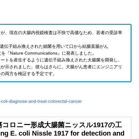
すが、現在の大腸内視鏡検査は不快で高価なため、若者の受診率
ムは、遺伝子組み換えされた細菌を用いて口から結腸直腸がん
ature Communications』に発表しました。
レートを産生するように遺伝子組み換えされた大腸菌を開発し、
性が示されました。彼らはさらに、大腸がん患者にエンジニアリ
チの両方を検証する予定です。
coli-diagnose-and-treat-colorectal-cancer
コロニー形成大腸菌ニッスル1917の工
E. coli Nissle 1917 for detection and