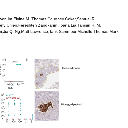
gwon Im,Elaine M. Thomas,Courtney Coker,Samuel R.
fany Chien,Fereshteh Zandkarimi,Ioana Lia,Tamsin R. M.
hi,Jia Q. Ng,Matt Lawrence,Tarik Sammour,Michelle Thomas,Mark