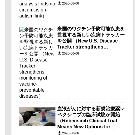
2026-08-06
米国のワクチン予防可能疾患を
監視する新しい疾病トラッカー
を公開 （New U.S. Disease
Tracker strengthens
monitoring of vaccine-
2026-08-06
preventable diseases）
血液がんに対する新規治療薬レ
ベクシニブの臨床試験が開始
（Rebecsinib Clinical Trial
Means New Options for
Blood Cancer）
2026-08-06