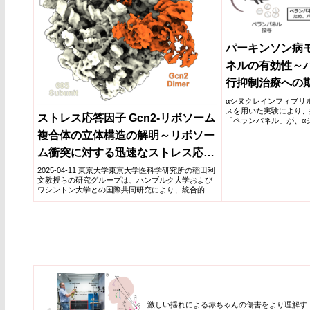
パーキンソン病
ネルの有効性～
行抑制治療への
αシヌクレインフィブリ
スを用いた実験により、
ストレス応答因子 Gcn2-リボソーム
「ペランパネル」が、α
ることを発見した。ペラ
複合体の立体構造の解明～リボソー
されている薬剤であるた
進行を抑える薬としても
ム衝突に対する迅速なストレス応答
のための待機状態を発見～
2025-04-11 東京大学​東京大学医科学研究所の稲田利
文教授らの研究グループは、ハンブルク大学および
ワシントン大学との国際共同研究により、統合的ス
トレス応...
激しい揺れによる赤ちゃんの傷害をより理解す