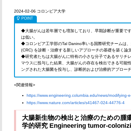
2024-02-06 コロンビア大学
◆大腸がんは若年層でも増加しており、早期診断が重要で
は低い。
◆コロンビア工学部のTal Danino率いる国際研究チー
(CRC) を診断・治療する新しいアプローチの基礎を築く論文を『N
◆研究者たちは大腸がんに特有の小さな分子であるサリチ
マウスに投与した結果、大腸がんの存在を検出できる可能
ングされた大腸菌を投与し、診断的および治療的アプロー
<関連情報>
https://www.engineering.columbia.edu/news/modifying-e-
https://www.nature.com/articles/s41467-024-44776-4
大腸新生物の検出と治療のための腫瘍
学的研究 Engineering tumor-colonizing 