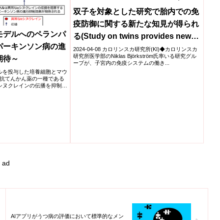
双子を対象とした研究で胎内での免
疫防御に関する新たな知見が得られ
モデルへのペランパ
る(Study on twins provides new
パーキンソン病の進
insights into immune defence in
2024-04-08 カロリンスカ研究所(KI)◆カロリンスカ
研究所医学部のNiklas Björkström氏率いる研究グル
期待～
the womb)
ープが、子宮内の免疫システムの働き...
ルを投与した培養細胞とマウ
抗てんかん薬の一種である
シヌクレインの伝播を抑制す
ンパネルは既に臨床で使用
め、パーキンソン病の病状
迅速な応用が期待される。
ad
AIアプリがうつ病の評価において標準的なメン