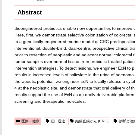
Abstract
Bioengineered probiotics enable new opportunities to improve 
Here, first, we demonstrate selective colonization of colorectal
to a genetically-engineered murine model of CRC predispositi
interventional, double-blind, dual-centre, prospective clinical t
prior to resection of neoplastic and adjacent normal colorect
tumor samples over normal tissue from probiotic-treated patien
intervention strategies. To detect lesions, we engineer EcN to pr
results in increased levels of salicylate in the urine of adenom
therapeutic potential, we engineer EcN to locally release a c
4 at the neoplastic site, and demonstrate that oral delivery of
results support the use of EcN as an orally-deliverable platfor
screening and therapeutic molecules.
医療・健康
経口送達
結腸直腸がん (CRC)
診断と治