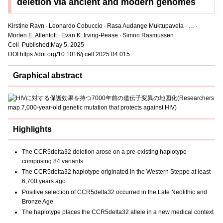
deletion via ancient and modern genomes
Kirstine Ravn ∙ Leonardo Cobuccio ∙ Rasa Audange Muktupavela ∙ … ∙
Morten E. Allentoft ∙ Evan K. Irving-Pease ∙ Simon Rasmussen
Cell Published:May 5, 2025
DOI:https://doi.org/10.1016/j.cell.2025.04.015
Graphical abstract
Highlights
The CCR5delta32 deletion arose on a pre-existing haplotype
comprising 84 variants
The CCR5delta32 haplotype originated in the Western Steppe at least
6,700 years ago
Positive selection of CCR5delta32 occurred in the Late Neolithic and
Bronze Age
The haplotype places the CCR5delta32 allele in a new medical context