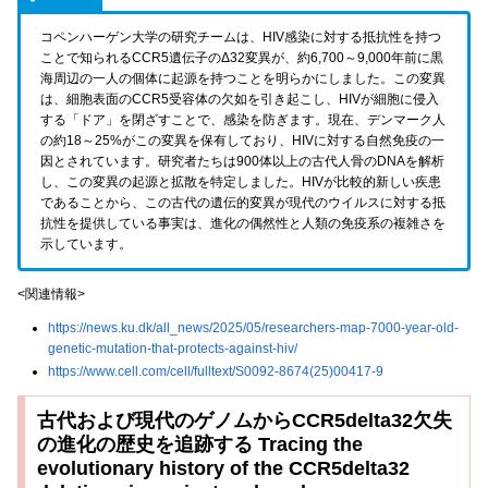
コペンハーゲン大学の研究チームは、HIV感染に対する抵抗性を持つ
ことで知られるCCR5遺伝子のΔ32変異が、約6,700～9,000年前に黒
海周辺の一人の個体に起源を持つことを明らかにしました。この変異
は、細胞表面のCCR5受容体の欠如を引き起こし、HIVが細胞に侵入
する「ドア」を閉ざすことで、感染を防ぎます。現在、デンマーク人
の約18～25%がこの変異を保有しており、HIVに対する自然免疫の一
因とされています。研究者たちは900体以上の古代人骨のDNAを解析
し、この変異の起源と拡散を特定しました。HIVが比較的新しい疾患
であることから、この古代の遺伝的変異が現代のウイルスに対する抵
抗性を提供している事実は、進化の偶然性と人類の免疫系の複雑さを
示しています。
<関連情報>
https://news.ku.dk/all_news/2025/05/researchers-map-7000-year-old-
genetic-mutation-that-protects-against-hiv/
https://www.cell.com/cell/fulltext/S0092-8674(25)00417-9
古代および現代のゲノムからCCR5delta32欠失
の進化の歴史を追跡する Tracing the
evolutionary history of the CCR5delta32