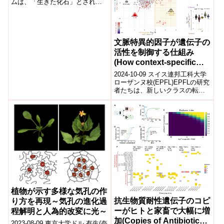
ムは、「生きた化石」とされる
Cyatheaceae Tree Ferns’
シダ植物ヒカゲヘゴ科の長期生
Survival as “Living
存の秘密をゲノム解析で解明し
Fossils”)
た。...
文脈特異的因子が遺伝子の
活性を制御する仕組み
(How context-specific
factors control gene
2024-10-09 スイス連邦工科大学
activity)
ローザンヌ校(EPFL)EPFLの研究
者たちは、新しいクラスの転写
因子(TF)「コンテキスト専用
TF」を発見し、遺伝子調...
植物が示す多様な気孔の作
抗生物質耐性遺伝子のコピ
り方を再現～気孔の進化過
ーがヒトと家畜で大幅に増
程解明と人為的改変に光～
加(Copies of Antibiotic
2023-08-09 東京大学ドル 有生(奈