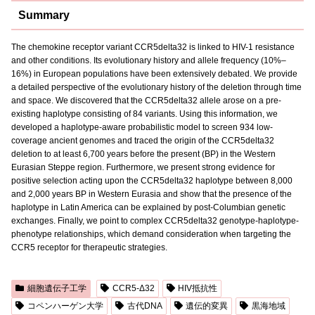
Summary
The chemokine receptor variant CCR5delta32 is linked to HIV-1 resistance
and other conditions. Its evolutionary history and allele frequency (10%–
16%) in European populations have been extensively debated. We provide
a detailed perspective of the evolutionary history of the deletion through time
and space. We discovered that the CCR5delta32 allele arose on a pre-
existing haplotype consisting of 84 variants. Using this information, we
developed a haplotype-aware probabilistic model to screen 934 low-
coverage ancient genomes and traced the origin of the CCR5delta32
deletion to at least 6,700 years before the present (BP) in the Western
Eurasian Steppe region. Furthermore, we present strong evidence for
positive selection acting upon the CCR5delta32 haplotype between 8,000
and 2,000 years BP in Western Eurasia and show that the presence of the
haplotype in Latin America can be explained by post-Columbian genetic
exchanges. Finally, we point to complex CCR5delta32 genotype-haplotype-
phenotype relationships, which demand consideration when targeting the
CCR5 receptor for therapeutic strategies.
細胞遺伝子工学
CCR5-Δ32
HIV抵抗性
コペンハーゲン大学
古代DNA
遺伝的変異
黒海地域