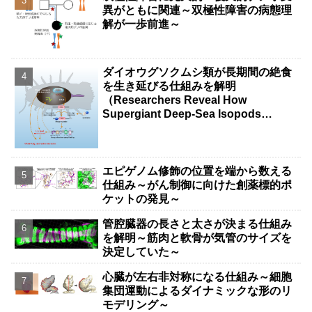
異がともに関連～双極性障害の病態理
解が一歩前進～
ダイオウグソクムシ類が長期間の絶食
を生き延びる仕組みを解明
（Researchers Reveal How
Supergiant Deep-Sea Isopods
Survive Years Without Food）
エピゲノム修飾の位置を端から数える
仕組み～がん制御に向けた創薬標的ポ
ケットの発見～
管腔臓器の長さと太さが決まる仕組み
を解明～筋肉と軟骨が気管のサイズを
決定していた～
心臓が左右非対称になる仕組み～細胞
集団運動によるダイナミックな形のリ
モデリング～