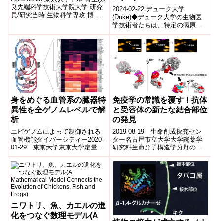
Resistance Genes
良先端科学技術大学院大学 研究
2024-02-22 デューク大学
員/研究当時:生物科学専攻 博士
Greatly Elevated in
(Duke)◆デューク大学の生物医
課程)古賀 皓之(生物科学専攻 助
学技術者たちは、特定の病原体
Humans and Livestock)
教)塚谷 裕一(生物...
が新しい薬に対する抵抗性を進
化させる過程と抗生物質耐性遺
伝子の広...
身をめぐる血管系の臓器特
免疫学の常識を覆す！抗体
異性を全ゲノムレベルで解
と受容体の新たな結合部位
析
の発見
エピゲノムによって制御される
2019-08-19 生命創成探究セン
血管機能ダイバーシティー2020-
ター名古屋市立大学大学院薬学
01-29 東京大学東京大学定量生
研究科生命分子構造学分野の加
命科学研究所の中戸隆一郎講
藤晃一教授（ExCELLS/分子研）
師、白髭克彦教授らの研究グル
と大阪大学大学院工学研究科の
ープは、臓...
内...
ニワトリ、魚、カエルの進
化をつなぐ数理モデル(A