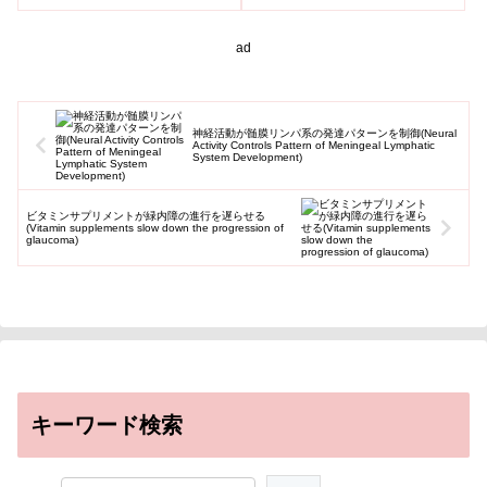
は、京都大学iPS細胞研究所と連
携し、「iPS細胞由来ド...
ad
神経活動が髄膜リンパ系の発達パターンを制御(Neural
Activity Controls Pattern of Meningeal Lymphatic
System Development)
ビタミンサプリメントが緑内障の進行を遅らせる
(Vitamin supplements slow down the progression of
glaucoma)
キーワード検索