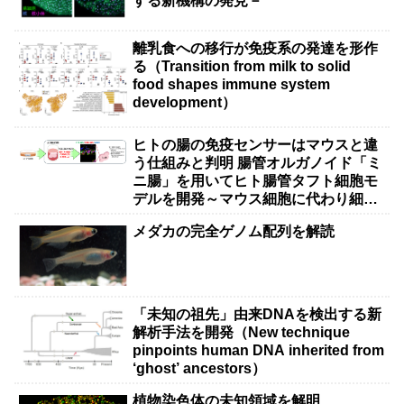
する新機構の発見－
離乳食への移行が免疫系の発達を形作
る（Transition from milk to solid
food shapes immune system
development）
ヒトの腸の免疫センサーはマウスと違
う仕組みと判明 腸管オルガノイド「ミ
ニ腸」を用いてヒト腸管タフト細胞モ
デルを開発～マウス細胞に代わり細胞
治療・創薬への応用に期待～
メダカの完全ゲノム配列を解読
「未知の祖先」由来DNAを検出する新
解析手法を開発（New technique
pinpoints human DNA inherited from
‘ghost’ ancestors）
植物染色体の未知領域を解明