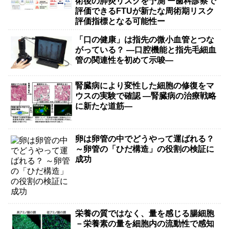
術後の肺炎リスクを予測 ー歯科診察で
評価できるFTUが新たな周術期リスク
評価指標となる可能性ー
「口の健康」は指先の微小血管とつな
がっている？ ―口腔機能と指先毛細血
管の関連性を初めて示唆―
腎臓病により変性した細胞の修復をマ
ウスの実験で確認 ―腎臓病の治療戦略
に新たな道筋―
卵は卵管の中でどうやって運ばれる？
～卵管の「ひだ構造」の役割の検証に
成功
栄養の質ではなく、量を感じる腸細胞
－栄養素の量を細胞内の流動性で感知