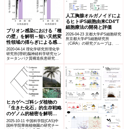
人工胸腺オルガノイドによ
るヒトiPS細胞由来CD4⁺T
細胞療法の開発と評価
プリオン感染における「種
2026-04-23 京都大学iPS細胞研究
の壁」を解明～短い天然変
所京都大学iPS細胞研究所
性領域の揺らぎによる感染
（CiRA）の研究グループは、人
制御機構が明らかに～
工胸腺オルガノイドを用いてヒ
2020-04-14 理化学研究所理化学
トiPS細胞からCAR導入CD...
研究所(理研)脳神経科学研究セン
タータンパク質構造疾患研究チ
ームの田中元雅チームリーダ
ー、志田俊信研修生・大学院生
リサー...
ヒカゲヘゴ科シダ植物の
「生きた化石」的生存戦略
のゲノム的秘密を解明
(Researchers Uncover
2025-10-11 中国科学院(CAS)中
Genomic Secrets Behind
国科学院華南植物園の研究チー