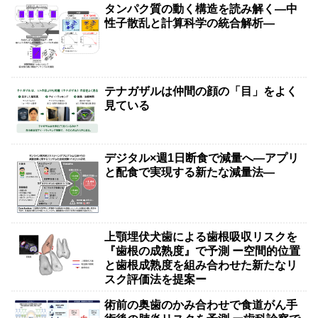
タンパク質の動く構造を読み解く―中
性子散乱と計算科学の統合解析―
テナガザルは仲間の顔の「目」をよく
見ている
デジタル×週1日断食で減量へ―アプリ
と配食で実現する新たな減量法―
上顎埋伏犬歯による歯根吸収リスクを
『歯根の成熟度』で予測 ー空間的位置
と歯根成熟度を組み合わせた新たなリ
スク評価法を提案ー
術前の奥歯のかみ合わせで食道がん手