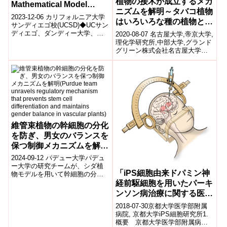
植物の接木が成立するメカ
Mathematical Model
ニズムを解明～タバコ植物
Connects the Evolution
2023-12-06 カリフォルニア大学
はいろいろな種の植物と接
of Chickens, Fish and
サンディエゴ校(UCSD)◆UCサン
木できる～
ディエゴ、ダンディー大学、ハ
2020-08-07 名古屋大学,帝京大学,
Frogs)
ーバード大学の研究者が、カナ
理化学研究所,中部大学,グランド
リアの胚を用いて行った研究
グリーン株式会社名古屋大学生
で...
物機能開発利用研究センターの
野田口 理孝准教授、帝京大学...
維管束植物の幹細胞の分化
を防ぎ、男女のバランスを
保つ制御メカニズムを解明
(Purdue team unravels
2024-09-12 パデュー大学パデュ
regulatory mechanism
ー大学の研究チームが、シダ植
「iPS細胞由来ドパミン神
物モデルを用いて幹細胞の分化
that prevents stem cell
を抑制し、性別のバランスを維
経前駆細胞を用いたパーキ
differentiation and
持する新たなメカニズムを発見
ンソン病治療に関する医師
maintains gender
しました...
主導治験」開始について
balance in vascular
2018-07-30京都大学医学部附属
病院, 京都大学iPS細胞研究所1.
plants)
概要 京都大学医学部附属病院