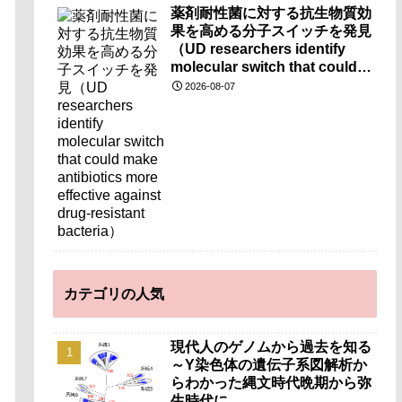
薬剤耐性菌に対する抗生物質効
果を高める分子スイッチを発見
（UD researchers identify
molecular switch that could
make antibiotics more
2026-08-07
effective against drug-
resistant bacteria）
カテゴリの人気
現代人のゲノムから過去を知る
～Y染色体の遺伝子系図解析か
らわかった縄文時代晩期から弥
生時代に…