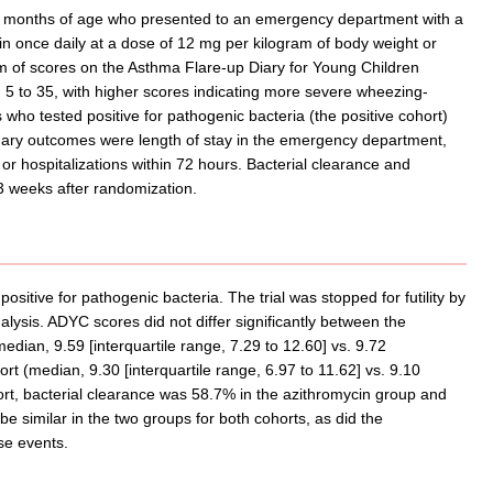
o 59 months of age who presented to an emergency department with a
n once daily at a dose of 12 mg per kilogram of body weight or
 of scores on the Asthma Flare-up Diary for Young Children
5 to 35, with higher scores indicating more severe wheezing-
who tested positive for pathogenic bacteria (the positive cohort)
dary outcomes were length of stay in the emergency department,
or hospitalizations within 72 hours. Bacterial clearance and
 3 weeks after randomization.
tive for pathogenic bacteria. The trial was stopped for futility by
lysis. ADYC scores did not differ significantly between the
edian, 9.59 [interquartile range, 7.29 to 12.60] vs. 9.72
ort (median, 9.30 [interquartile range, 6.97 to 11.62] vs. 9.10
ohort, bacterial clearance was 58.7% in the azithromycin group and
similar in the two groups for both cohorts, as did the
se events.