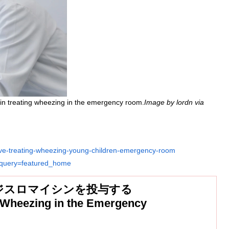
c in treating wheezing in the emergency room.
Image by lordn via
ctive-treating-wheezing-young-children-emergency-room
?query=featured_home
ジスロマイシンを投与する
h Wheezing in the Emergency