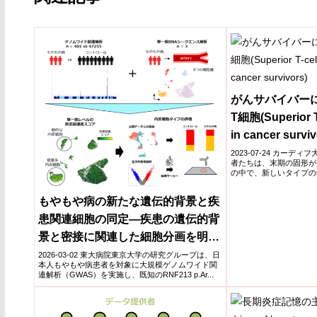
がんサバイバー
T細胞(Superior T
in cancer surviv
2023-07-24 カー
者たちは、末期の固形が
の中で、新しいタイプの
しました。...
もやもや病の新たな遺伝的背景と疾
患関連細胞の同定―疾患の遺伝的背
景と密接に関連した細胞分画を明ら
かに―
2026-03-02 東大病院東京大学の研究グループは、日
本人もやもや病患者を対象に大規模ゲノムワイド関
連解析（GWAS）を実施し、既知のRNF213 p.Ar...