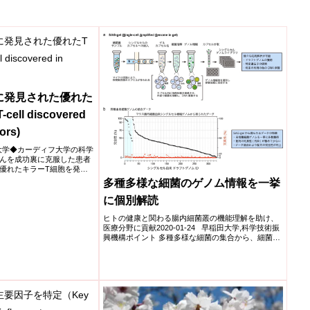
に発見された優れた
-cell discovered
ors)
ディフ大学◆カーディフ大学の科学
んを成功裏に克服した患者
優れたキラーT細胞を発見
多種多様な細菌のゲノム情報を一挙
に個別解読
ヒトの健康と関わる腸内細菌叢の機能理解を助け、
医療分野に貢献2020-01-24 早稲田大学,科学技術振
興機構ポイント 多種多様な細菌の集合から、細菌1
細胞...