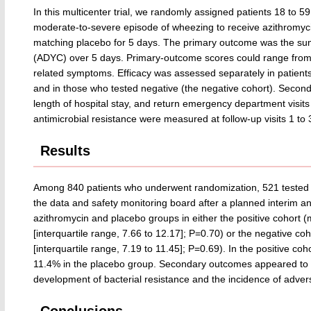
In this multicenter trial, we randomly assigned patients 18 t
moderate-to-severe episode of wheezing to receive azithromyci
matching placebo for 5 days. The primary outcome was the sum
(ADYC) over 5 days. Primary-outcome scores could range from 
related symptoms. Efficacy was assessed separately in patients 
and in those who tested negative (the negative cohort). Secon
length of hospital stay, and return emergency department visits 
antimicrobial resistance were measured at follow-up visits 1 to
Results
Among 840 patients who underwent randomization, 521 tested posi
the data and safety monitoring board after a planned interim ana
azithromycin and placebo groups in either the positive cohort (m
[interquartile range, 7.66 to 12.17]; P=0.70) or the negative coh
[interquartile range, 7.19 to 11.45]; P=0.69). In the positive c
11.4% in the placebo group. Secondary outcomes appeared to be 
development of bacterial resistance and the incidence of adver
Conclusions