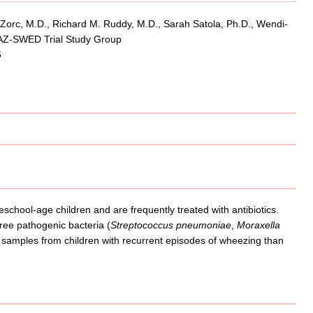
 Zorc, M.D., Richard M. Ruddy, M.D., Sarah Satola, Ph.D., Wendi-
N AZ-SWED Trial Study Group
6
eschool-age children and are frequently treated with antibiotics.
ree pathogenic bacteria (
Streptococcus pneumoniae
,
Moraxella
samples from children with recurrent episodes of wheezing than