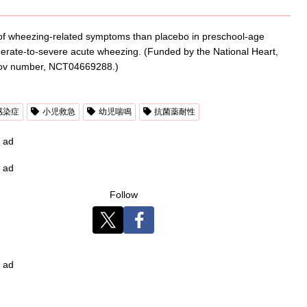
ty of wheezing-related symptoms than placebo in preschool-age
rate-to-severe acute wheezing. (Funded by the National Heart,
.gov number, NCT04669288.)
感染症
小児救急
幼児喘鳴
抗菌薬耐性
ad
ad
Follow
ad