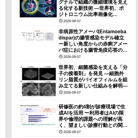
グナルで組織の微細環境を見え
る化する新技術 ―世界初、ポ
ジトロニウム比率画像化
（PRI）の原理検証に成功―
2026-08-07
非病原性アメーバ(Entamoeba
dispar)の腸管感染モデル確立
ー新しい角度からの赤痢アメー
バ症における腸管免疫応答の理
解に期待ー
2026-08-07
世界初、細菌感染を支える「分
子の接着剤」を発見 ―細胞外
リン脂質がバイオフィルムを組
み立てる新しい仕組みを解明―
2026-08-07
研修医の約4割が診療現場で生
成AIを活用 ー利用者はAIの限
界や倫理的課題への理解が高
く、望ましい診療行動との関連
も確認ー
2026-08-07