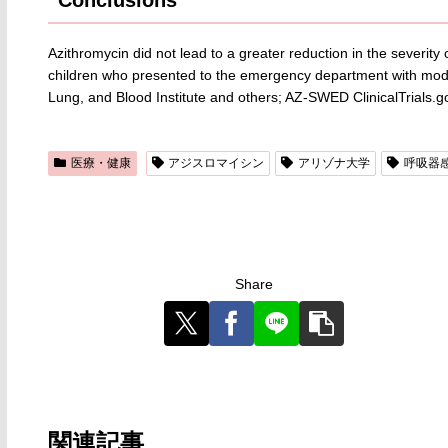
Azithromycin did not lead to a greater reduction in the severi
children who presented to the emergency department with mode
Lung, and Blood Institute and others; AZ-SWED ClinicalTrials
医療・健康
アジスロマイシン
アリゾナ大学
呼吸器
Share
関連記事