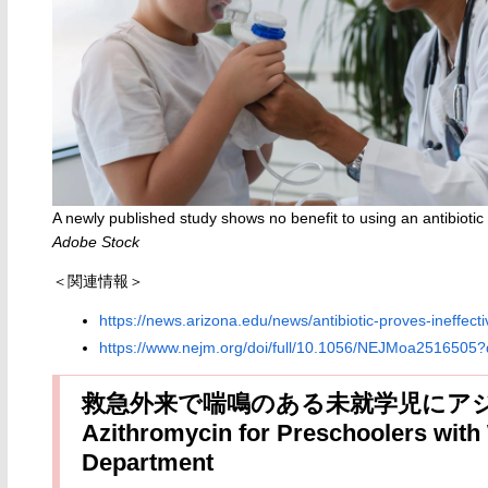
A newly published study shows no benefit to using an antibioti
Adobe Stock
＜関連情報＞
https://news.arizona.edu/news/antibiotic-proves-ineffe
https://www.nejm.org/doi/full/10.1056/NEJMoa2516505
救急外来で喘鳴のある未就学児にア
Azithromycin for Preschoolers wit
Department