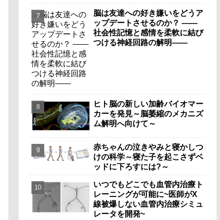
脳は友達への好き嫌いをどうア
ップデートさせるのか？ ――
社会性記憶と感情を柔軟に結び
つける神経回路の解明――
ヒト脳の新しい加齢バイオマー
カーを発見～脳萎縮のメカニズ
ム解明へ向けて～
赤ちゃんの泣きやみと寝かしつ
けの科学～寝た子を起こさずベ
ッドに下ろすには?～
いつでもどこでも血管内治療ト
レーニングが可能に~医師がX
線被爆しない血管内治療シミュ
レータを開発~