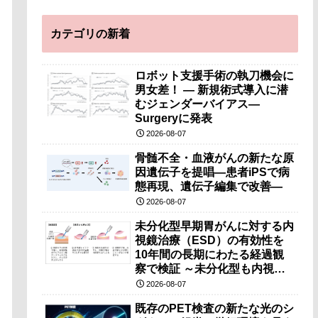
カテゴリの新着
ロボット支援手術の執刀機会に
男女差！ — 新規術式導入に潜
むジェンダーバイアス—
Surgeryに発表
2026-08-07
骨髄不全・血液がんの新たな原
因遺伝子を提唱―患者iPSで病
態再現、遺伝子編集で改善―
2026-08-07
未分化型早期胃がんに対する内
視鏡治療（ESD）の有効性を
10年間の長期にわたる経過観
察で検証 ～未分化型も内視鏡
治療で胃の温存が可能～
2026-08-07
既存のPET検査の新たな光のシ