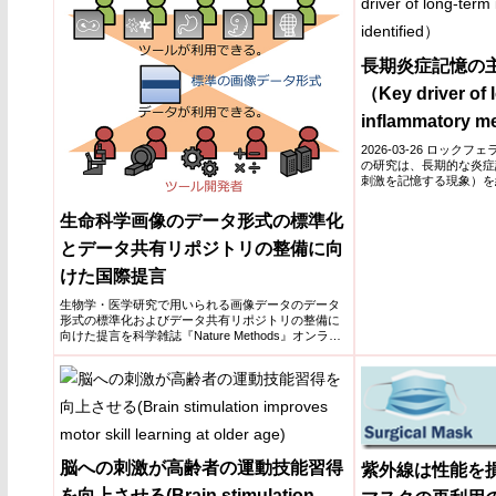
長期炎症記憶の
（Key driver of 
inflammatory m
2026-03-26 ロッ
の研究は、長期的な炎症
刺激を記憶する現象）を
ズムを特定...
生命科学画像のデータ形式の標準化
とデータ共有リポジトリの整備に向
けた国際提言
生物学・医学研究で用いられる画像データのデータ
形式の標準化およびデータ共有リポジトリの整備に
向けた提言を科学雑誌『Nature Methods』オンライ
ン版（5月4日付）で発表した。
脳への刺激が高齢者の運動技能習得
紫外線は性能を損
を向上させる(Brain stimulation