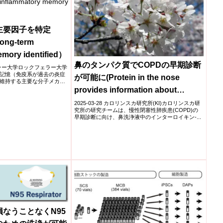
主要因子を特定
long-term
emory identified）
鼻のタンパク質でCOPDの早期診断
クフェラー大学ロックフェラー大学
記憶（免疫系が過去の炎症
が可能に(Protein in the nose
維持する主要な分子メカニ
provides information about
COPD)
2025-03-28 カロリンスカ研究所(KI)​カロリンスカ研
究所の研究チームは、慢性閉塞性肺疾患(COPD)の
早期診断に向け、鼻洗浄液中のインターロイキン-...
なうことなくN95