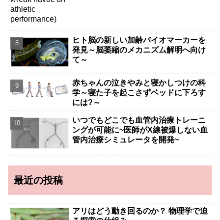
ヒト脳の新しい加齢バイオマーカーを
発見～脳萎縮のメカニズム解明へ向け
て～
赤ちゃんの泣きやみと寝かしつけの科
学～寝た子を起こさずベッドに下ろす
には?～
いつでもどこでも血管内治療トレーニ
ングが可能に~医師がX線被爆しない血
管内治療シミュレータを開発~
最近の投稿
アリはどう動き回るのか？ 物理学で迫