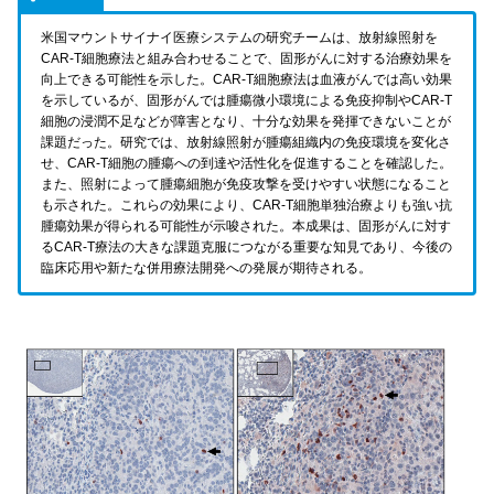
米国マウントサイナイ医療システムの研究チームは、放射線照射を
CAR-T細胞療法と組み合わせることで、固形がんに対する治療効果を
向上できる可能性を示した。CAR-T細胞療法は血液がんでは高い効果
を示しているが、固形がんでは腫瘍微小環境による免疫抑制やCAR-T
細胞の浸潤不足などが障害となり、十分な効果を発揮できないことが
課題だった。研究では、放射線照射が腫瘍組織内の免疫環境を変化さ
せ、CAR-T細胞の腫瘍への到達や活性化を促進することを確認した。
また、照射によって腫瘍細胞が免疫攻撃を受けやすい状態になること
も示された。これらの効果により、CAR-T細胞単独治療よりも強い抗
腫瘍効果が得られる可能性が示唆された。本成果は、固形がんに対す
るCAR-T療法の大きな課題克服につながる重要な知見であり、今後の
臨床応用や新たな併用療法開発への発展が期待される。