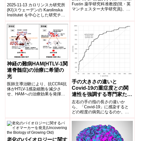
suicide risk in
Fustin 薬学研究科准教授(現・英
2025-11-13 カロリンスカ研究所
マンチェスター大学研究員)、岡
depression)
(KI)スウェーデンの Karolinska
村均 名誉教授らの研究グループ
Institutet を中心とした研究チー
は、世界...
ムは、150,000人以上のうつ...
神経の難病HAM(HTLV-1関
連脊髄症)の治療に希望の
光
手の大きさの違いと
医師主導治験により、抗CCR4抗
Covid-19の重症度との関
体がHTLV-1感染細胞を減少さ
連性を強調する専門家たち
せ、HAMへの治療効果を発揮す
ることを証明2018-02-08聖マリ
(Experts highlight link
左右の手の指の長さの違いか
アンナ医科大学, 国立研究開...
between hand size
ら、「Covid-19」に感染すると
どの程度の病気になるのか、重
difference and Covid-19
要な情報が得られるかもしれな
severity)
い。The difference in f...
老化のバイオロジーに関す