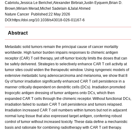
Cabriolu,Jessica Le Berichel,Alexander Birbrair,Justin Eyquem,Brian D.
Brown,Miriam Merad,Michel Sadelain &Jalal Ahmed
Nature Cancer Published:22 May 2026
DOI:https://doi.org/10.1038/s43018-026-01167-6
Abstract
Metastatic solid tumors remain the principal cause of cancer mortality
worldwide. High tumor burden impairs responses to chimeric antigen
receptor (CAR) T cell therapy, yet off-tumor toxicity limits the doses that can
be safely delivered. Strategies to selectively enhance CAR T cell activity at
tumor sites could widen the therapeutic window. Using syngeneic models of
extensive metastatic lung adenocarcinoma and melanoma, we show that 8
Gy of tumor irradiation significantly enhanced CAR T cell persistence in a
manner critically dependent on dendritic cells (DCs). Irradiation promoted
trogocytic antigen dressing of tumor antigens onto DCs, which then
expanded CAR T cells through the chimeric receptor. Without functional DCs,
irradiation failed to sustain CAR T cell persistence and tumors relapsed.
Irradiation increased CAR T cell numbers within tumors but not in adjacent
normal lung tissue that also expressed target antigen, conferring robust
control of tumor without increased toxicity. These data define a mechanistic
basis and rationale for combining radiotherapy with CAR T cell therapy.