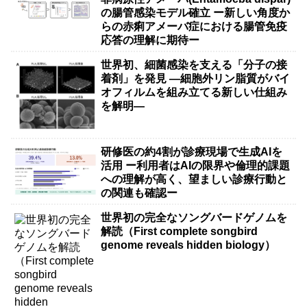
の腸管感染モデル確立 ー新しい角度か
らの赤痢アメーバ症における腸管免疫
応答の理解に期待ー
世界初、細菌感染を支える「分子の接
着剤」を発見 ―細胞外リン脂質がバイ
オフィルムを組み立てる新しい仕組み
を解明―
研修医の約4割が診療現場で生成AIを
活用 ー利用者はAIの限界や倫理的課題
への理解が高く、望ましい診療行動と
の関連も確認ー
世界初の完全なソングバードゲノムを
解読（First complete songbird
genome reveals hidden biology）