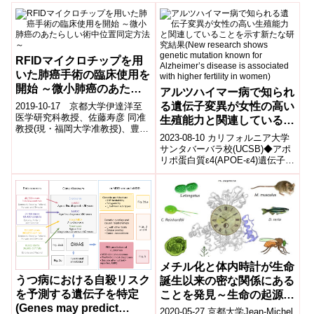
RFIDマイクロチップを用
いた肺癌手術の臨床使用を
開始 ～微小肺癌のあたら
アルツハイマー病で知られ
しい術中位置同定方法～
る遺伝子変異が女性の高い
2019-10-17 京都大学伊達洋至
医学研究科教授、佐藤寿彦 同准
生殖能力と関連しているこ
教授(現・福岡大学准教授)、豊洋
とを示す新たな研究結果
2023-08-10 カリフォルニア大学
次郎 同助教、株式会社ホギメデ
(New research shows
サンタバーバラ校(UCSB)◆アポ
ィカルらは、「微小肺癌に対
リポ蛋白質ε4(APOE-ε4)遺伝子型
genetic mutation known
す...
はアルツハイマー病や心血管疾
for Alzheimer’s disease
患リスクを増加させ...
is associated with higher
fertility in women)
メチル化と体内時計が生命
うつ病における自殺リスク
誕生以来の密な関係にある
を予測する遺伝子を特定
ことを発見～生命の起源に
(Genes may predict
学ぶヒト障害の新治療法～
2020-05-27 京都大学Jean-Michel