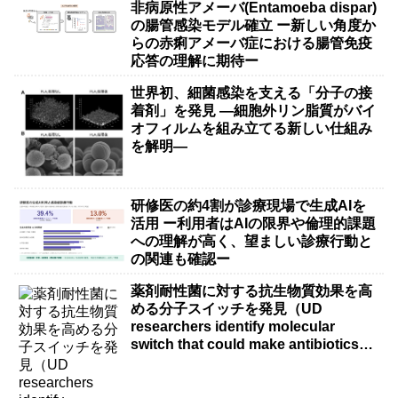
非病原性アメーバ(Entamoeba dispar)
の腸管感染モデル確立 ー新しい角度か
らの赤痢アメーバ症における腸管免疫
応答の理解に期待ー
世界初、細菌感染を支える「分子の接
着剤」を発見 ―細胞外リン脂質がバイ
オフィルムを組み立てる新しい仕組み
を解明―
研修医の約4割が診療現場で生成AIを
活用 ー利用者はAIの限界や倫理的課題
への理解が高く、望ましい診療行動と
の関連も確認ー
薬剤耐性菌に対する抗生物質効果を高
める分子スイッチを発見（UD
researchers identify molecular
switch that could make antibiotics
more effective against drug-resistant
bacteria）