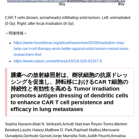
CAR-T cells (brown, arrowheads) infiltrating solid tumors. Left: unirradiated
(0 Gy). Right: after focal irradiation (8 Gy).
＜関連情報＞
https://www.mountsinai.org/about/newsroom/2026/irradiation-may-
help-car-t-cell-therapy-work-better-against-solid-tumors-mount-sinai-
researchers-find
https://www.nature.com/articles/s43018-026-01167-6
腫瘍への放射線照射は、樹状細胞の抗原ドレッ
シングを促進し、肺転移におけるCAR T細胞の
持続性と有効性を高める Tumor irradiation
promotes antigen dressing of dendritic cells
to enhance CAR T cell persistence and
efficacy in lung metastases
Sophia Navarre,Maki N. Ishibashi,Achuth Nair,Ivan Reyes-Torres,Meriem
Belabed,Laszlo Halasz,Matthew D. Park,Raphaël Mattiuz,Merouane
Ounadjela,Gertrude Gunset,Jorge Mansilla-Soto,Judith Feucht,Annalisa