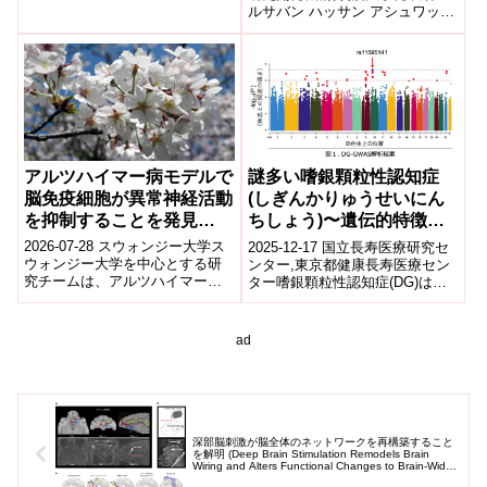
発表した。...
ルサバン ハッサン アシュワック
（研究当時：東京大学大学院医
学系研究科 分子細胞生物学専
攻...
アルツハイマー病モデルで
謎多い嗜銀顆粒性認知症
脳免疫細胞が異常神経活動
(しぎんかりゅうせいにん
を抑制することを発見
ちしょう)〜遺伝的特徴が
（Study finds brain
明らかに
2026-07-28 スウォンジー大学ス
2025-12-17 国立長寿医療研究セ
immune cells help limit
ウォンジー大学を中心とする研
ンター,東京都健康長寿医療セン
究チームは、アルツハイマー病
ター嗜銀顆粒性認知症(DG)は病
abnormal activity in
モデルにおいて、脳の免疫細胞
態や原因が十分に解明されてい
Alzheimer’s disease
であるミクログリアが異常な神
ない認知症である。本研究で
model）
経活動を...
は、...
ad
深部脳刺激が脳全体のネットワークを再構築すること
を解明 (Deep Brain Stimulation Remodels Brain
Wiring and Alters Functional Changes to Brain-Wide
Networks)