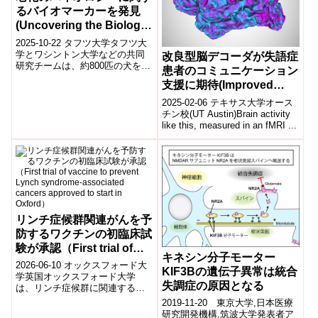
るバイオマーカーを発見
(Uncovering the Biology
of Growing Old)
2025-10-22 タフツ大学タフツ大
学とワシントン大学などの共同
改良型脳デコーダが失語症
研究チームは、約800匹の犬を対
患者のコミュニケーション
象に加齢と代謝の関係を調べ、
支援に期待(Improved
血中代謝物の約40%が年齢とと
Brain Decoder Holds
も...
2025-02-06 テキサス大学オース
Promise for
チン校(UT Austin)Brain activity
like this, measured in an fMRI ...
Communication in
People With Aphasia)
リンチ症候群関連がんを予
防するワクチンの初臨床試
験が承認（First trial of
キネシン分子モーター
vaccine to prevent Lynch
2026-06-10 オックスフォード大
KIF3Bの遺伝子異常は統合
syndrome-associated
学英国オックスフォード大学
失調症の原因となる
は、リンチ症候群に関連するが
cancers approved to
んの予防を目的としたワクチン
2019-11-20 東京大学,日本医療
start in Oxford）
の初の臨床試験が承認されたと
研究開発機構,筑波大学発表者ア