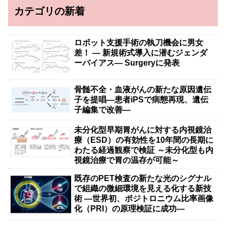
カテゴリの新着
ロボット支援手術の執刀機会に男女
差！ — 新規術式導入に潜むジェンダ
ーバイアス— Surgeryに発表
骨髄不全・血液がんの新たな原因遺伝
子を提唱―患者iPSで病態再現、遺伝
子編集で改善―
未分化型早期胃がんに対する内視鏡治
療（ESD）の有効性を10年間の長期に
わたる経過観察で検証 ～未分化型も内
視鏡治療で胃の温存が可能～
既存のPET検査の新たな光のシグナル
で組織の微細環境を見える化する新技
術 ―世界初、ポジトロニウム比率画像
化（PRI）の原理検証に成功―