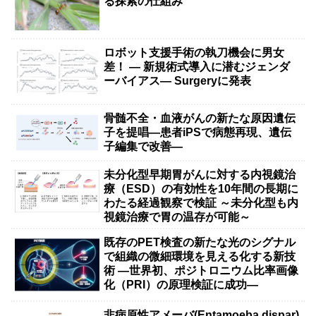
る探索の仕組み
ロボット支援手術の執刀機会に男女
差！ — 新規術式導入に潜むジェンダ
ーバイアス— Surgeryに発表
骨髄不全・血液がんの新たな原因遺伝
子を提唱―患者iPSで病態再現、遺伝
子編集で改善―
未分化型早期胃がんに対する内視鏡治
療（ESD）の有効性を10年間の長期に
わたる経過観察で検証 ～未分化型も内
視鏡治療で胃の温存が可能～
既存のPET検査の新たな光のシグナル
で組織の微細環境を見える化する新技
術 ―世界初、ポジトロニウム比率画像
化（PRI）の原理検証に成功―
非病原性アメーバ(Entamoeba dispar)