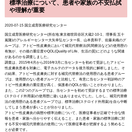
標準治療について、患者や家族の不安払拭
や理解が重要
2020-07-15 国立成育医療研究センター
国立成育医療研究センター(所在地:東京都世田谷区大蔵2-10-1、理事長:五十
嵐隆)のアレルギーセンター大矢幸弘センター長、山本貴和子、佐藤未織のグ
ループは、アトピー性皮膚炎において補完代替療法(民間療法など)の使用歴の
有無が、その後の重症度やQOL(Quality of Life、生活の質)にどのような関連
があるのかを調査しました。
調査は、2015年4月から2016年3月に当センターを初めて受診したアトピー
性皮膚炎患者を対象に、電子カルテのデータを後方視的に解析しました。そ
の結果、アトピー性皮膚炎に対する補完代替療法の使用歴のある患者グルー
プは、使用歴のない患者グループと比較して、有意に当センター初診時のア
トピー性皮膚炎の重症度が高く、保護者のQOLが低いことがわかりました。
また、この2つのグループでは、当センターを初めて受診するまでの標準治療
(ステロイド外用薬)の使用歴に違いはありませんでした。しかし、補完代替療
法の使用歴のある患者グループでは、標準治療(ステロイド外用薬)を自ら中断
してしまう患者が多いことが分かりました。
アトピー性皮膚炎の病態や標準治療について、医療従事者が正確で十分な情
報を患者・家族へ分かりやすく伝えること、また患者・家族の標準治療に対
する不安や補完代替療法の使用について医療従事者が把握するよう努めるこ
とが必要です。