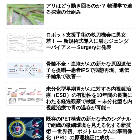
アリはどう動き回るのか？ 物理学で迫
る探索の仕組み
ロボット支援手術の執刀機会に男女
差！ — 新規術式導入に潜むジェンダ
ーバイアス— Surgeryに発表
骨髄不全・血液がんの新たな原因遺伝
子を提唱―患者iPSで病態再現、遺伝
子編集で改善―
未分化型早期胃がんに対する内視鏡治
療（ESD）の有効性を10年間の長期に
わたる経過観察で検証 ～未分化型も内
視鏡治療で胃の温存が可能～
既存のPET検査の新たな光のシグナル
で組織の微細環境を見える化する新技
術 ―世界初、ポジトロニウム比率画像
化（PRI）の原理検証に成功―