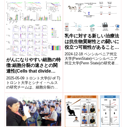
increased risk of obesity
coupled rec...
将来の健康問題に影響を与える
in kids)
可能性が...
乳牛に対する新しい治療法
は抗生物質耐性との闘いに
役立つ可能性があることが
研究で明らかになった
2024-12-18 ペンシルベニア州立
(New treatment for dairy
大学(PennState)ペンシルベニア
がんになりやすい細胞の特
州立大学(Penn State)の研究者た
cows could help fight
徴:細胞分裂の速さとの関
ちは、乳牛の一般的な子宮感染
antibiotic resistance,
連性(Cells that divide
症である臨...
study finds)
faster are more
2025-05-09 トロント大学(U of T)
susceptible to cancer:
トロント大学とシナイ・ヘルス
の研究チームは、細胞分裂の速
Study)
度ががん化のリスクに影響を与
えることを明らかにしました...