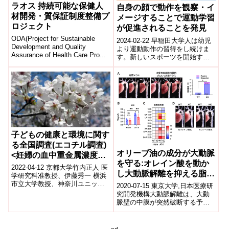
ラオス 持続可能な保健人
自身の顔で動作を観察・イ
材開発・質保証制度整備プ
メージすることで運動学習
ロジェクト
が促進されることを発見
ODA(Project for Sustainable
2024-02-22 早稲田大学人は幼児
Development and Quality
より運動動作の習得をし続けま
Assurance of Health Care Pro...
す。新しいスポーツを開始す
る、新しい技術の習得を目指す
際は、現代では多くの方が
YouTube...
子どもの健康と環境に関す
る全国調査(エコチル調査)
オリーブ油の成分が大動脈
<妊婦の血中重金属濃度と
を守る:オレイン酸を動か
生まれた子どもの口唇口蓋
2022-04-12 京都大学竹内正人 医
し大動脈解離を抑える脂質
裂との関連について―エコ
学研究科准教授、伊藤秀一 横浜
代謝酵素の同定
市立大学教授、神奈川ユニット
チル調査>
2020-07-15 東京大学,日本医療研
センター等の研究チームは、エ
究開発機構大動脈解離は、大動
コチル調査の約2,100組の親子...
脈壁の中膜が突然破断する予後
不良の疾患で、突然死の原因と
なることから、その診断・予
防・治療...