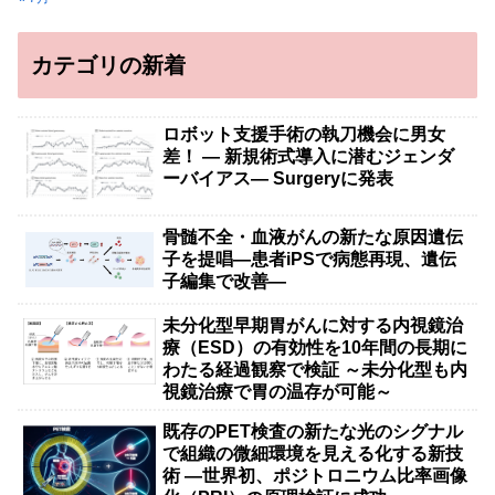
カテゴリの新着
ロボット支援手術の執刀機会に男女
差！ — 新規術式導入に潜むジェンダ
ーバイアス— Surgeryに発表
骨髄不全・血液がんの新たな原因遺伝
子を提唱―患者iPSで病態再現、遺伝
子編集で改善―
未分化型早期胃がんに対する内視鏡治
療（ESD）の有効性を10年間の長期に
わたる経過観察で検証 ～未分化型も内
視鏡治療で胃の温存が可能～
既存のPET検査の新たな光のシグナル
で組織の微細環境を見える化する新技
術 ―世界初、ポジトロニウム比率画像