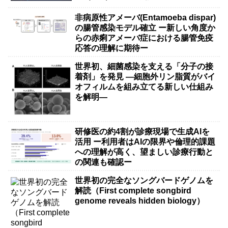
非病原性アメーバ(Entamoeba dispar)
の腸管感染モデル確立 ー新しい角度か
らの赤痢アメーバ症における腸管免疫
応答の理解に期待ー
世界初、細菌感染を支える「分子の接
着剤」を発見 ―細胞外リン脂質がバイ
オフィルムを組み立てる新しい仕組み
を解明―
研修医の約4割が診療現場で生成AIを
活用 ー利用者はAIの限界や倫理的課題
への理解が高く、望ましい診療行動と
の関連も確認ー
世界初の完全なソングバードゲノムを
解読（First complete songbird
genome reveals hidden biology）