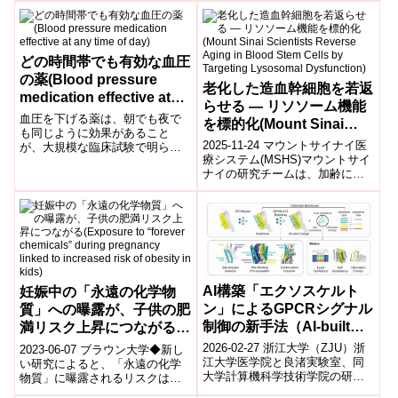
の特殊亜型「孔道癌
（Carcinom...
どの時間帯でも有効な血圧
の薬(Blood pressure
老化した造血幹細胞を若返
medication effective at
らせる ― リソソーム機能
any time of day)
血圧を下げる薬は、朝でも夜で
を標的化(Mount Sinai
も同じように効果があること
Scientists Reverse Aging
2025-11-24 マウントサイナイ医
が、大規模な臨床試験で明らか
in Blood Stem Cells by
療システム(MSHS)マウントサイ
になりました。Medication that
ナイの研究チームは、加齢によ
lowers blood pre...
Targeting Lysosomal
って機能低下した造血幹細胞
Dysfunction)
(HSC)の“老化を実質的に巻き...
AI構築「エクソスケルト
妊娠中の「永遠の化学物
ン」によるGPCRシグナル
質」への曝露が、子供の肥
制御の新手法（AI-built
満リスク上昇につながる
“exoskeletons” offer a
(Exposure to “forever
2026-02-27 浙江大学（ZJU）浙
2023-06-07 ブラウン大学◆新し
new way to steer GPCR
chemicals” during
江大学医学院と良渚実験室、同
い研究によると、「永遠の化学
大学計算機科学技術学院の研究
物質」に曝露されるリスクは、
signaling）
pregnancy linked to
チームは、GPCR（G protein–
出産前にも存在し、子供たちの