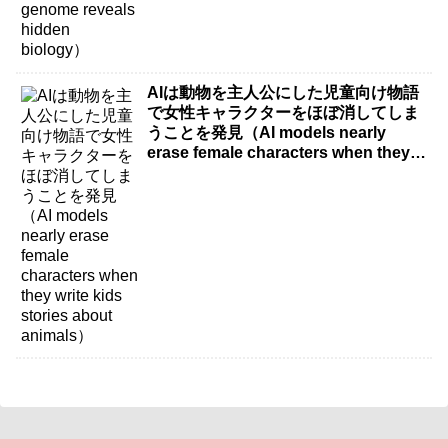
AIは動物を主人公にした児童向け物語
で女性キャラクターをほぼ消してしま
うことを発見（AI models nearly
erase female characters when they
write kids stories about animals）