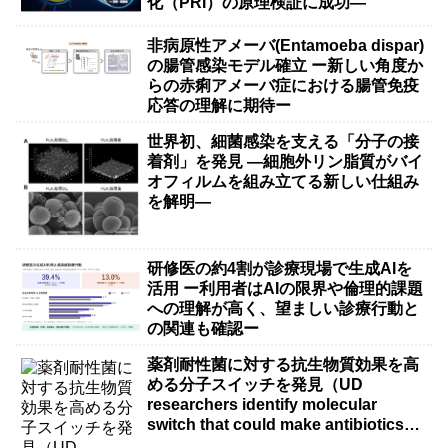
化（PRI）の原理検証に成功―
非病原性アメーバ(Entamoeba dispar)
の腸管感染モデル確立 ー新しい角度か
らの赤痢アメーバ症における腸管免疫
応答の理解に期待ー
世界初、細菌感染を支える「分子の接
着剤」を発見 ―細胞外リン脂質がバイ
オフィルムを組み立てる新しい仕組み
を解明―
研修医の約4割が診療現場で生成AIを
活用 ー利用者はAIの限界や倫理的課題
への理解が高く、望ましい診療行動と
の関連も確認ー
薬剤耐性菌に対する抗生物質効果を高
める分子スイッチを発見（UD
researchers identify molecular
switch that could make antibiotics
more effective against drug-resistant