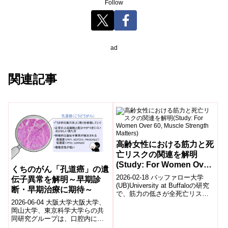
Follow
ad
関連記事
高齢女性における筋力と死
亡リスクの関連を解明
(Study: For Women Over
くちのがん「孔道癌」の遺
60, Muscle Strength
2026-02-18 バッファロー大学
伝子異常を解明～早期診
Matters)
(UB)University at Buffaloの研究
断・早期治療に期待～
で、筋力の低さが全死亡リスク
の上昇と有意に関連することが
2026-06-04 大阪大学大阪大学、
示された。...
岡山大学、東京科学大学らの共
同研究グループは、口腔内に発
生する極めてまれな扁平上皮癌